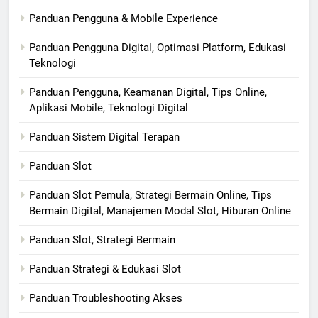
Panduan Pengguna & Mobile Experience
Panduan Pengguna Digital, Optimasi Platform, Edukasi
Teknologi
Panduan Pengguna, Keamanan Digital, Tips Online,
Aplikasi Mobile, Teknologi Digital
Panduan Sistem Digital Terapan
Panduan Slot
Panduan Slot Pemula, Strategi Bermain Online, Tips
Bermain Digital, Manajemen Modal Slot, Hiburan Online
Panduan Slot, Strategi Bermain
Panduan Strategi & Edukasi Slot
Panduan Troubleshooting Akses