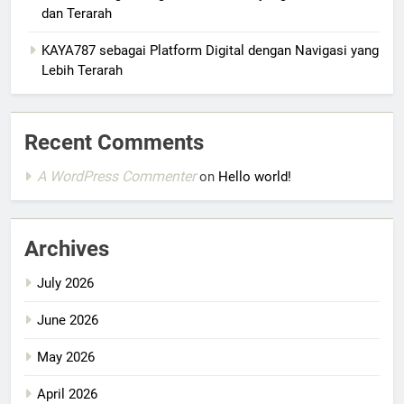
dan Terarah
KAYA787 sebagai Platform Digital dengan Navigasi yang
Lebih Terarah
Recent Comments
A WordPress Commenter
on
Hello world!
Archives
July 2026
June 2026
May 2026
April 2026