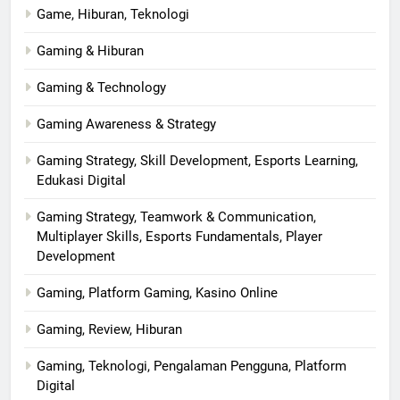
Game, Hiburan, Teknologi
Gaming & Hiburan
Gaming & Technology
Gaming Awareness & Strategy
Gaming Strategy, Skill Development, Esports Learning,
Edukasi Digital
Gaming Strategy, Teamwork & Communication,
Multiplayer Skills, Esports Fundamentals, Player
Development
Gaming, Platform Gaming, Kasino Online
Gaming, Review, Hiburan
Gaming, Teknologi, Pengalaman Pengguna, Platform
Digital