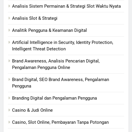
Analisis Sistem Permainan & Strategi Slot Waktu Nyata
Analisis Slot & Strategi
Analitik Pengguna & Keamanan Digital
Artificial Intelligence in Security, Identity Protection,
Intelligent Threat Detection
Brand Awareness, Analisis Pencarian Digital,
Pengalaman Pengguna Online
Brand Digital, SEO Brand Awareness, Pengalaman
Pengguna
Branding Digital dan Pengalaman Pengguna
Casino & Judi Online
Casino, Slot Online, Pembayaran Tanpa Potongan