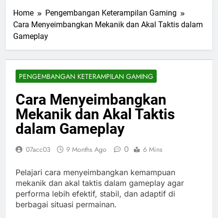
Home
Pengembangan Keterampilan Gaming
Cara Menyeimbangkan Mekanik dan Akal Taktis dalam
Gameplay
PENGEMBANGAN KETERAMPILAN GAMING
Cara Menyeimbangkan
Mekanik dan Akal Taktis
dalam Gameplay
0
07acc03
9 Months Ago
6 Mins
Pelajari cara menyeimbangkan kemampuan
mekanik dan akal taktis dalam gameplay agar
performa lebih efektif, stabil, dan adaptif di
berbagai situasi permainan.