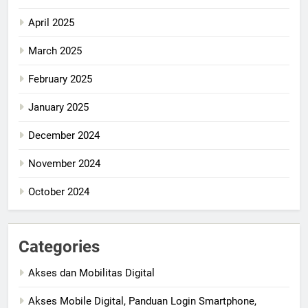
April 2025
March 2025
February 2025
January 2025
December 2024
November 2024
October 2024
Categories
Akses dan Mobilitas Digital
Akses Mobile Digital, Panduan Login Smartphone,