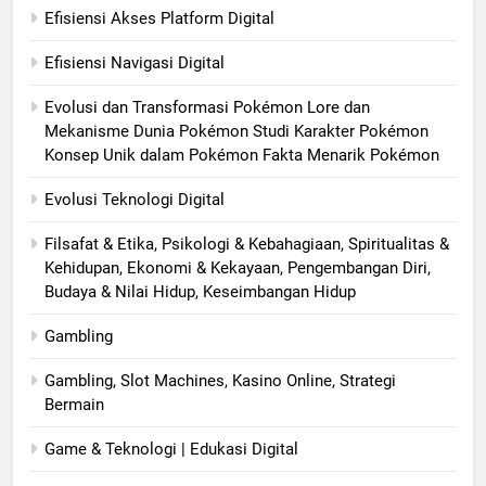
Efisiensi Akses Platform Digital
Efisiensi Navigasi Digital
Evolusi dan Transformasi Pokémon Lore dan
Mekanisme Dunia Pokémon Studi Karakter Pokémon
Konsep Unik dalam Pokémon Fakta Menarik Pokémon
Evolusi Teknologi Digital
Filsafat & Etika, Psikologi & Kebahagiaan, Spiritualitas &
Kehidupan, Ekonomi & Kekayaan, Pengembangan Diri,
Budaya & Nilai Hidup, Keseimbangan Hidup
Gambling
Gambling, Slot Machines, Kasino Online, Strategi
Bermain
Game & Teknologi | Edukasi Digital