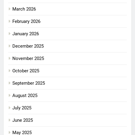
March 2026
February 2026
January 2026
December 2025
November 2025
October 2025
September 2025
August 2025
July 2025
June 2025
May 2025