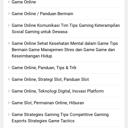
Game Online
Game Online / Panduan Bermain
Game Online Komunikasi Tim Tips Gaming Keterampilan
Sosial Gaming untuk Dewasa
Game Online Sehat Kesehatan Mental dalam Game Tips
Bermain Game Manajemen Stres dan Game Game dan
Keseimbangan Hidup
Game Online, Panduan, Tips & Trik
Game Online, Strategi Slot, Panduan Slot
Game Online, Teknologi Digital, Inovasi Platform
Game Slot, Permainan Online, Hiburan
Game Strategies Gaming Tips Competitive Gaming
Esports Strategies Game Tactics