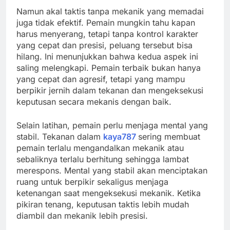
Namun akal taktis tanpa mekanik yang memadai
juga tidak efektif. Pemain mungkin tahu kapan
harus menyerang, tetapi tanpa kontrol karakter
yang cepat dan presisi, peluang tersebut bisa
hilang. Ini menunjukkan bahwa kedua aspek ini
saling melengkapi. Pemain terbaik bukan hanya
yang cepat dan agresif, tetapi yang mampu
berpikir jernih dalam tekanan dan mengeksekusi
keputusan secara mekanis dengan baik.
Selain latihan, pemain perlu menjaga mental yang
stabil. Tekanan dalam
kaya787
sering membuat
pemain terlalu mengandalkan mekanik atau
sebaliknya terlalu berhitung sehingga lambat
merespons. Mental yang stabil akan menciptakan
ruang untuk berpikir sekaligus menjaga
ketenangan saat mengeksekusi mekanik. Ketika
pikiran tenang, keputusan taktis lebih mudah
diambil dan mekanik lebih presisi.