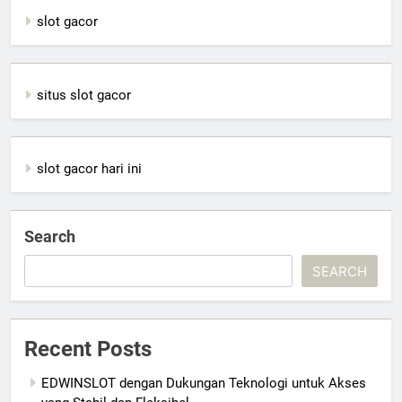
slot gacor
situs slot gacor
slot gacor hari ini
Search
SEARCH
Recent Posts
EDWINSLOT dengan Dukungan Teknologi untuk Akses