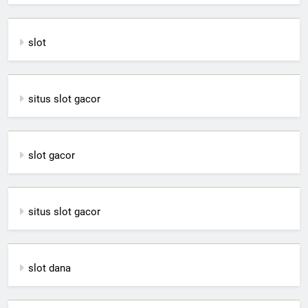
slot
situs slot gacor
slot gacor
situs slot gacor
slot dana