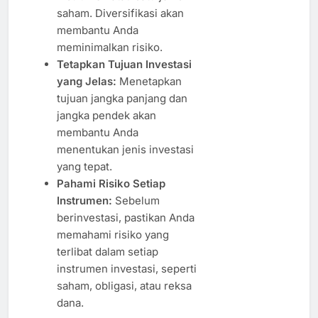
saham. Diversifikasi akan
membantu Anda
meminimalkan risiko.
Tetapkan Tujuan Investasi
yang Jelas:
Menetapkan
tujuan jangka panjang dan
jangka pendek akan
membantu Anda
menentukan jenis investasi
yang tepat.
Pahami Risiko Setiap
Instrumen:
Sebelum
berinvestasi, pastikan Anda
memahami risiko yang
terlibat dalam setiap
instrumen investasi, seperti
saham, obligasi, atau reksa
dana.