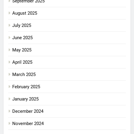
September 2025
August 2025
July 2025
June 2025
May 2025
April 2025
March 2025
February 2025
January 2025
December 2024
November 2024