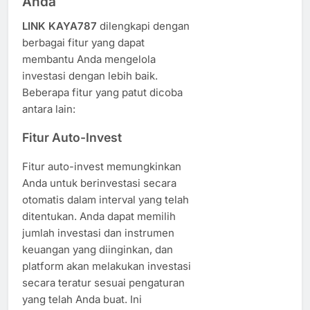
Anda
LINK KAYA787
dilengkapi dengan
berbagai fitur yang dapat
membantu Anda mengelola
investasi dengan lebih baik.
Beberapa fitur yang patut dicoba
antara lain:
Fitur Auto-Invest
Fitur auto-invest memungkinkan
Anda untuk berinvestasi secara
otomatis dalam interval yang telah
ditentukan. Anda dapat memilih
jumlah investasi dan instrumen
keuangan yang diinginkan, dan
platform akan melakukan investasi
secara teratur sesuai pengaturan
yang telah Anda buat. Ini