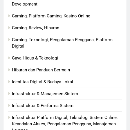
Development
Gaming, Platform Gaming, Kasino Online
Gaming, Review, Hiburan
Gaming, Teknologi, Pengalaman Pengguna, Platform
Digital
Gaya Hidup & Teknologi
Hiburan dan Panduan Bermain
Identitas Digital & Budaya Lokal
Infrastruktur & Manajemen Sistem
Infrastruktur & Performa Sistem
Infrastruktur Platform Digital, Teknologi Sistem Online,
Keandalan Akses, Pengalaman Pengguna, Manajemen