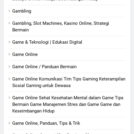
Gambling
Gambling, Slot Machines, Kasino Online, Strategi
Bermain
Game & Teknologi | Edukasi Digital
Game Online
Game Online / Panduan Bermain
Game Online Komunikasi Tim Tips Gaming Keterampilan
Sosial Gaming untuk Dewasa
Game Online Sehat Kesehatan Mental dalam Game Tips
Bermain Game Manajemen Stres dan Game Game dan
Keseimbangan Hidup
Game Online, Panduan, Tips & Trik