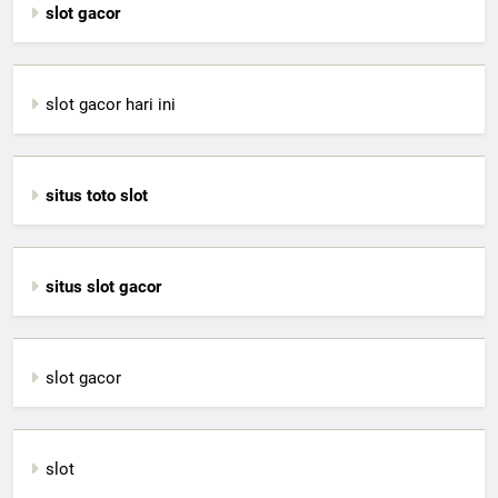
slot gacor
slot gacor hari ini
situs toto slot
situs slot gacor
slot gacor
slot