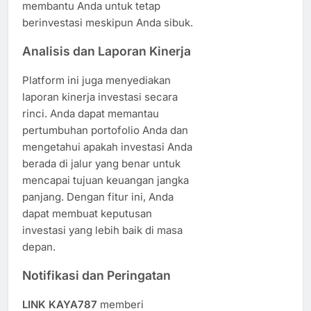
membantu Anda untuk tetap
berinvestasi meskipun Anda sibuk.
Analisis dan Laporan Kinerja
Platform ini juga menyediakan
laporan kinerja investasi secara
rinci. Anda dapat memantau
pertumbuhan portofolio Anda dan
mengetahui apakah investasi Anda
berada di jalur yang benar untuk
mencapai tujuan keuangan jangka
panjang. Dengan fitur ini, Anda
dapat membuat keputusan
investasi yang lebih baik di masa
depan.
Notifikasi dan Peringatan
LINK KAYA787
memberi