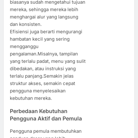
biasanya sudah mengetahui tujuan
mereka, sehingga mereka lebih
menghargai alur yang langsung
dan konsisten.
Efisiensi juga berarti mengurangi
hambatan kecil yang sering
mengganggu
pengalaman.Misalnya, tampilan
yang terlalu padat, menu yang sulit
dibedakan, atau instruksi yang
terlalu panjang.Semakin jelas
struktur akses, semakin cepat
pengguna menyelesaikan
kebutuhan mereka.
Perbedaan Kebutuhan
Pengguna Aktif dan Pemula
Pengguna pemula membutuhkan