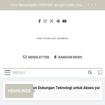
Skip
KAYA787 sebagai Solusi Digital dengan Konsep
to
Akses yang Fleksibel
content
KAYA787 Login dengan Akses Akun yang Lebih
Praktis dan Terarah
EDWINSLOT dengan Dukungan Teknologi untuk
Akses yang Stabil dan Fleksibel
Cara Menjelajahi LEBAH4D dengan Lebih Cepat
dan Praktis
KAYA787 sebagai Solusi Digital dengan Konsep
Akses yang Fleksibel
Real Financial
Tingkatkan Pemahaman Keuangan Anda
KAYA787 Login dengan Akses Akun yang Lebih
NEWSLETTER
RANDOM NEWS
Dynamics
Praktis dan Terarah
Dengan Real Financial Dynamics. Panduan
Investasi, Perencanaan, Dan Keuangan
MENU
Pribadi.
WINSLOT dengan Dukungan Teknologi untuk Akses yang Stabil
HEADLINES
eeks Ago