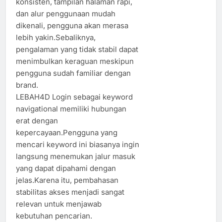
konsisten, tampilan halaman rapi,
dan alur penggunaan mudah
dikenali, pengguna akan merasa
lebih yakin.Sebaliknya,
pengalaman yang tidak stabil dapat
menimbulkan keraguan meskipun
pengguna sudah familiar dengan
brand.
LEBAH4D Login sebagai keyword
navigational memiliki hubungan
erat dengan
kepercayaan.Pengguna yang
mencari keyword ini biasanya ingin
langsung menemukan jalur masuk
yang dapat dipahami dengan
jelas.Karena itu, pembahasan
stabilitas akses menjadi sangat
relevan untuk menjawab
kebutuhan pencarian.