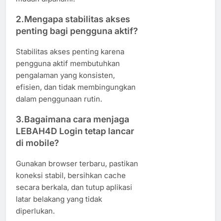
2.Mengapa stabilitas akses
penting bagi pengguna aktif?
Stabilitas akses penting karena
pengguna aktif membutuhkan
pengalaman yang konsisten,
efisien, dan tidak membingungkan
dalam penggunaan rutin.
3.Bagaimana cara menjaga
LEBAH4D Login tetap lancar
di mobile?
Gunakan browser terbaru, pastikan
koneksi stabil, bersihkan cache
secara berkala, dan tutup aplikasi
latar belakang yang tidak
diperlukan.