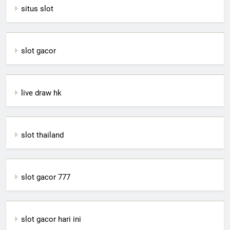
situs slot
slot gacor
live draw hk
slot thailand
slot gacor 777
slot gacor hari ini