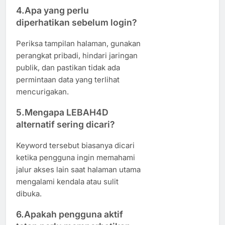
4.Apa yang perlu
diperhatikan sebelum login?
Periksa tampilan halaman, gunakan
perangkat pribadi, hindari jaringan
publik, dan pastikan tidak ada
permintaan data yang terlihat
mencurigakan.
5.Mengapa LEBAH4D
alternatif sering dicari?
Keyword tersebut biasanya dicari
ketika pengguna ingin memahami
jalur akses lain saat halaman utama
mengalami kendala atau sulit
dibuka.
6.Apakah pengguna aktif