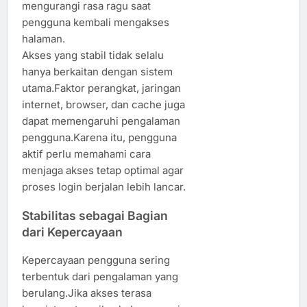
mengurangi rasa ragu saat
pengguna kembali mengakses
halaman.
Akses yang stabil tidak selalu
hanya berkaitan dengan sistem
utama.Faktor perangkat, jaringan
internet, browser, dan cache juga
dapat memengaruhi pengalaman
pengguna.Karena itu, pengguna
aktif perlu memahami cara
menjaga akses tetap optimal agar
proses login berjalan lebih lancar.
Stabilitas sebagai Bagian
dari Kepercayaan
Kepercayaan pengguna sering
terbentuk dari pengalaman yang
berulang.Jika akses terasa