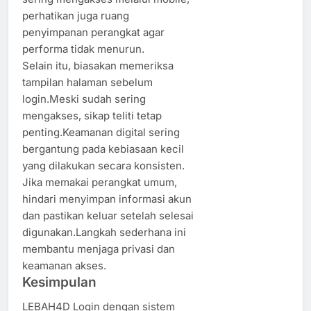
perhatikan juga ruang
penyimpanan perangkat agar
performa tidak menurun.
Selain itu, biasakan memeriksa
tampilan halaman sebelum
login.Meski sudah sering
mengakses, sikap teliti tetap
penting.Keamanan digital sering
bergantung pada kebiasaan kecil
yang dilakukan secara konsisten.
Jika memakai perangkat umum,
hindari menyimpan informasi akun
dan pastikan keluar setelah selesai
digunakan.Langkah sederhana ini
membantu menjaga privasi dan
keamanan akses.
Kesimpulan
LEBAH4D Login dengan sistem