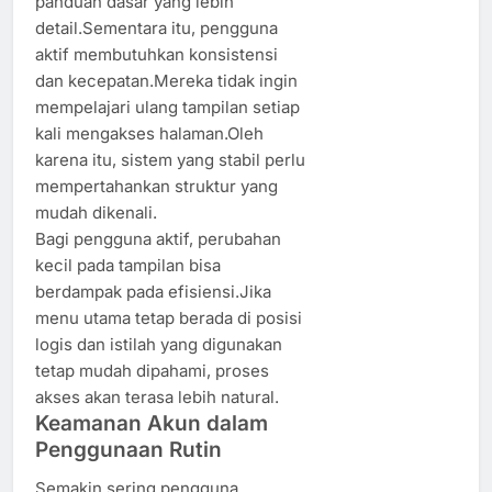
panduan dasar yang lebih
detail.Sementara itu, pengguna
aktif membutuhkan konsistensi
dan kecepatan.Mereka tidak ingin
mempelajari ulang tampilan setiap
kali mengakses halaman.Oleh
karena itu, sistem yang stabil perlu
mempertahankan struktur yang
mudah dikenali.
Bagi pengguna aktif, perubahan
kecil pada tampilan bisa
berdampak pada efisiensi.Jika
menu utama tetap berada di posisi
logis dan istilah yang digunakan
tetap mudah dipahami, proses
akses akan terasa lebih natural.
Keamanan Akun dalam
Penggunaan Rutin
Semakin sering pengguna