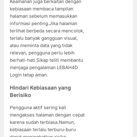
Keamanan juga berkaitan dengan
kebiasaan membaca tampilan
halaman sebelum memasukkan
informasi penting.Jika halaman
terlihat berbeda secara mencolok,
terlalu banyak gangguan visual,
atau meminta data yang tidak
relevan, pengguna perlu lebih
berhati-hati.Sikap teliti membantu
menjaga pengalaman LEBAH4D
Login tetap aman.
Hindari Kebiasaan yang
Berisiko
Pengguna aktif sering kali
mengakses halaman dengan cepat
karena sudah terbiasa.Namun,
kebiasaan terlalu terburu-buru
dapat meningkatkan risiko