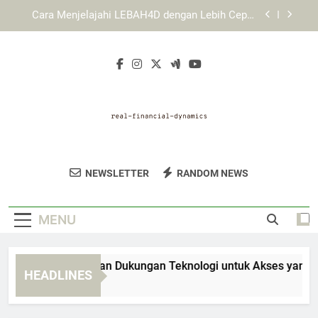
Skip
KAYA787 sebagai Solusi Digital dengan Konsep
to
Akses yang Fleksibel
content
KAYA787 Login dengan Akses Akun yang Lebih
Praktis dan Terarah
EDWINSLOT dengan Dukungan Teknologi untuk
Akses yang Stabil dan Fleksibel
Cara Menjelajahi LEBAH4D dengan Lebih Cepat
dan Praktis
KAYA787 sebagai Solusi Digital dengan Konsep
Akses yang Fleksibel
Real Financial
Tingkatkan Pemahaman Keuangan Anda
KAYA787 Login dengan Akses Akun yang Lebih
NEWSLETTER
RANDOM NEWS
Dynamics
Praktis dan Terarah
Dengan Real Financial Dynamics. Panduan
Investasi, Perencanaan, Dan Keuangan
MENU
Pribadi.
WINSLOT dengan Dukungan Teknologi untuk Akses yang Stabil
HEADLINES
Weeks Ago