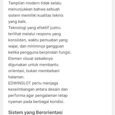
Tampilan modern tidak selalu
menunjukkan bahwa sebuah
sistem memiliki kualitas teknis
yang baik.
Teknologi yang efektif justru
terlihat melalui respons yang
konsisten, waktu pemuatan yang
wajar, dan minimnya gangguan
ketika pengguna berpindah fungsi.
Elemen visual sebaiknya
digunakan untuk membantu
orientasi, bukan membebani
halaman.
EDWINSLOT perlu menjaga
keseimbangan antara desain dan
performa agar pengalaman tetap
nyaman pada berbagai kondisi.
Sistem yang Berorientasi