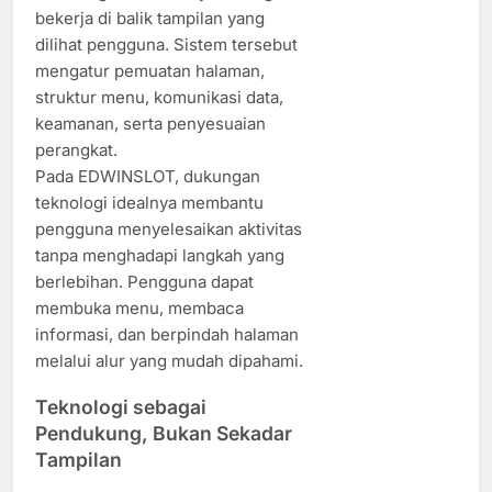
bekerja di balik tampilan yang
dilihat pengguna. Sistem tersebut
mengatur pemuatan halaman,
struktur menu, komunikasi data,
keamanan, serta penyesuaian
perangkat.
Pada EDWINSLOT, dukungan
teknologi idealnya membantu
pengguna menyelesaikan aktivitas
tanpa menghadapi langkah yang
berlebihan. Pengguna dapat
membuka menu, membaca
informasi, dan berpindah halaman
melalui alur yang mudah dipahami.
Teknologi sebagai
Pendukung, Bukan Sekadar
Tampilan