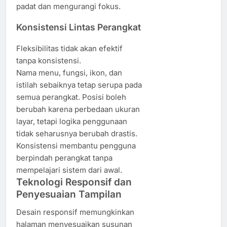
padat dan mengurangi fokus.
Konsistensi Lintas Perangkat
Fleksibilitas tidak akan efektif
tanpa konsistensi.
Nama menu, fungsi, ikon, dan
istilah sebaiknya tetap serupa pada
semua perangkat. Posisi boleh
berubah karena perbedaan ukuran
layar, tetapi logika penggunaan
tidak seharusnya berubah drastis.
Konsistensi membantu pengguna
berpindah perangkat tanpa
mempelajari sistem dari awal.
Teknologi Responsif dan
Penyesuaian Tampilan
Desain responsif memungkinkan
halaman menyesuaikan susunan