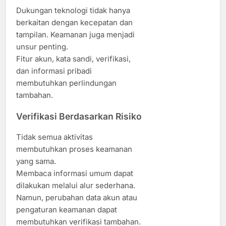
Dukungan teknologi tidak hanya
berkaitan dengan kecepatan dan
tampilan. Keamanan juga menjadi
unsur penting.
Fitur akun, kata sandi, verifikasi,
dan informasi pribadi
membutuhkan perlindungan
tambahan.
Verifikasi Berdasarkan Risiko
Tidak semua aktivitas
membutuhkan proses keamanan
yang sama.
Membaca informasi umum dapat
dilakukan melalui alur sederhana.
Namun, perubahan data akun atau
pengaturan keamanan dapat
membutuhkan verifikasi tambahan.