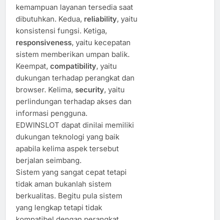
kemampuan layanan tersedia saat
dibutuhkan. Kedua,
reliability
, yaitu
konsistensi fungsi. Ketiga,
responsiveness
, yaitu kecepatan
sistem memberikan umpan balik.
Keempat,
compatibility
, yaitu
dukungan terhadap perangkat dan
browser. Kelima,
security
, yaitu
perlindungan terhadap akses dan
informasi pengguna.
EDWINSLOT dapat dinilai memiliki
dukungan teknologi yang baik
apabila kelima aspek tersebut
berjalan seimbang.
Sistem yang sangat cepat tetapi
tidak aman bukanlah sistem
berkualitas. Begitu pula sistem
yang lengkap tetapi tidak
kompatibel dengan perangkat