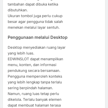
tambahan dapat dibuka ketika
dibutuhkan.
Ukuran tombol juga perlu cukup
besar agar pengguna tidak salah
menekan melalui layar sentuh.
Penggunaan melalui Desktop
Desktop menyediakan ruang layar
yang lebih luas.
EDWINSLOT dapat menampilkan
menu, konten, dan informasi
pendukung secara bersamaan.
Pengguna memperoleh konteks
yang lebih lengkap tanpa terlalu
sering berpindah halaman.
Namun, ruang luas tetap perlu
dikelola. Terlalu banyak elemen
dapat membuat halaman terasa