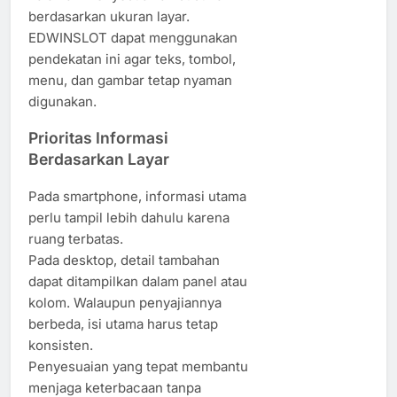
berdasarkan ukuran layar.
EDWINSLOT dapat menggunakan
pendekatan ini agar teks, tombol,
menu, dan gambar tetap nyaman
digunakan.
Prioritas Informasi
Berdasarkan Layar
Pada smartphone, informasi utama
perlu tampil lebih dahulu karena
ruang terbatas.
Pada desktop, detail tambahan
dapat ditampilkan dalam panel atau
kolom. Walaupun penyajiannya
berbeda, isi utama harus tetap
konsisten.
Penyesuaian yang tepat membantu
menjaga keterbacaan tanpa