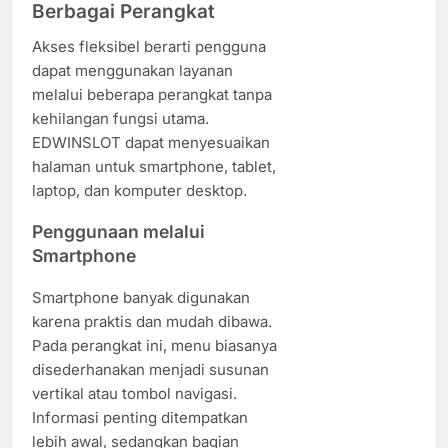
Berbagai Perangkat
Akses fleksibel berarti pengguna
dapat menggunakan layanan
melalui beberapa perangkat tanpa
kehilangan fungsi utama.
EDWINSLOT dapat menyesuaikan
halaman untuk smartphone, tablet,
laptop, dan komputer desktop.
Penggunaan melalui
Smartphone
Smartphone banyak digunakan
karena praktis dan mudah dibawa.
Pada perangkat ini, menu biasanya
disederhanakan menjadi susunan
vertikal atau tombol navigasi.
Informasi penting ditempatkan
lebih awal, sedangkan bagian