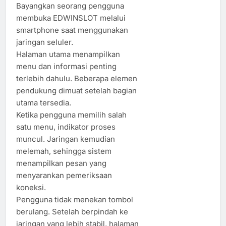
Bayangkan seorang pengguna
membuka EDWINSLOT melalui
smartphone saat menggunakan
jaringan seluler.
Halaman utama menampilkan
menu dan informasi penting
terlebih dahulu. Beberapa elemen
pendukung dimuat setelah bagian
utama tersedia.
Ketika pengguna memilih salah
satu menu, indikator proses
muncul. Jaringan kemudian
melemah, sehingga sistem
menampilkan pesan yang
menyarankan pemeriksaan
koneksi.
Pengguna tidak menekan tombol
berulang. Setelah berpindah ke
jaringan yang lebih stabil, halaman