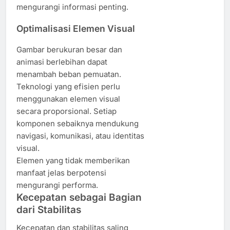
mengurangi informasi penting.
Optimalisasi Elemen Visual
Gambar berukuran besar dan
animasi berlebihan dapat
menambah beban pemuatan.
Teknologi yang efisien perlu
menggunakan elemen visual
secara proporsional. Setiap
komponen sebaiknya mendukung
navigasi, komunikasi, atau identitas
visual.
Elemen yang tidak memberikan
manfaat jelas berpotensi
mengurangi performa.
Kecepatan sebagai Bagian
dari Stabilitas
Kecepatan dan stabilitas saling