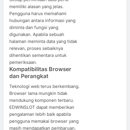
memiliki alasan yang jelas.
Pengguna harus memahami
hubungan antara informasi yang
diminta dan fungsi yang
digunakan. Apabila sebuah
halaman meminta data yang tidak
relevan, proses sebaiknya
dihentikan sementara untuk
pemeriksaan.
Kompatibilitas Browser
dan Perangkat
Teknologi web terus berkembang.
Browser lama mungkin tidak
mendukung komponen terbaru.
EDWINSLOT dapat memberikan
pengalaman lebih baik apabila
pengguna memakai browser yang
masih mendapatkan pembaruan.