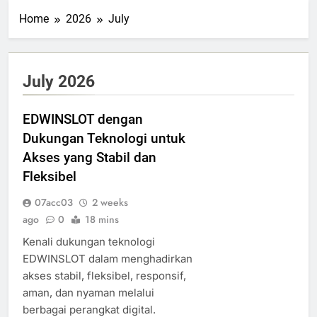
Home
2026
July
July 2026
EDWINSLOT dengan
Dukungan Teknologi untuk
Akses yang Stabil dan
Fleksibel
07acc03
2 weeks
ago
0
18 mins
Kenali dukungan teknologi
EDWINSLOT dalam menghadirkan
akses stabil, fleksibel, responsif,
aman, dan nyaman melalui
berbagai perangkat digital.