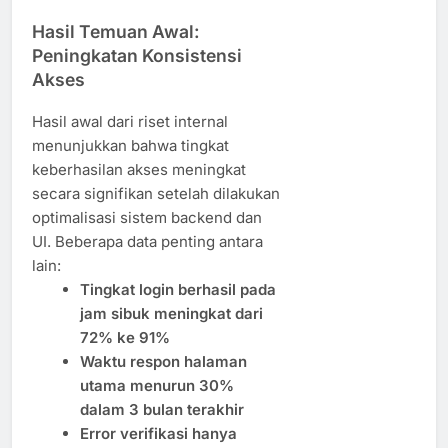
Hasil Temuan Awal:
Peningkatan Konsistensi
Akses
Hasil awal dari riset internal
menunjukkan bahwa tingkat
keberhasilan akses meningkat
secara signifikan setelah dilakukan
optimalisasi sistem backend dan
UI. Beberapa data penting antara
lain:
Tingkat login berhasil pada
jam sibuk meningkat dari
72% ke 91%
Waktu respon halaman
utama menurun 30%
dalam 3 bulan terakhir
Error verifikasi hanya