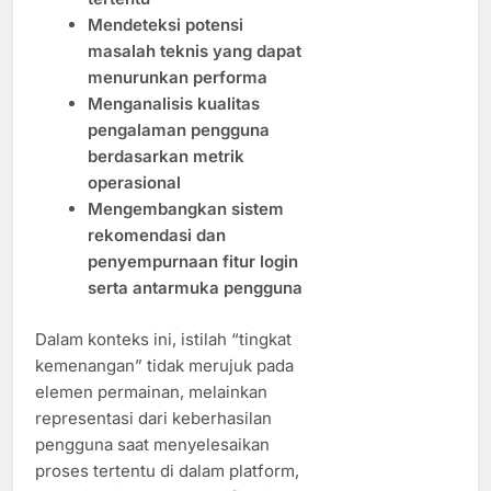
Mendeteksi potensi
masalah teknis yang dapat
menurunkan performa
Menganalisis kualitas
pengalaman pengguna
berdasarkan metrik
operasional
Mengembangkan sistem
rekomendasi dan
penyempurnaan fitur login
serta antarmuka pengguna
Dalam konteks ini, istilah “tingkat
kemenangan” tidak merujuk pada
elemen permainan, melainkan
representasi dari keberhasilan
pengguna saat menyelesaikan
proses tertentu di dalam platform,