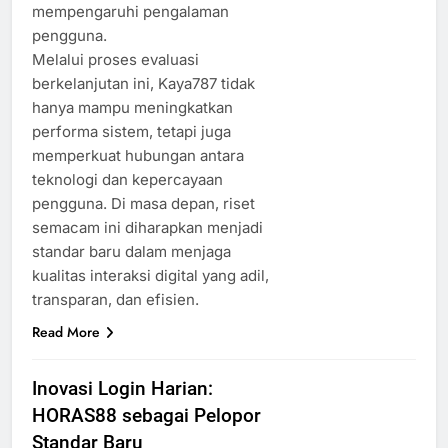
mempengaruhi pengalaman
pengguna.
Melalui proses evaluasi
berkelanjutan ini, Kaya787 tidak
hanya mampu meningkatkan
performa sistem, tetapi juga
memperkuat hubungan antara
teknologi dan kepercayaan
pengguna. Di masa depan, riset
semacam ini diharapkan menjadi
standar baru dalam menjaga
kualitas interaksi digital yang adil,
transparan, dan efisien.
Read More
Inovasi Login Harian:
HORAS88 sebagai Pelopor
Standar Baru