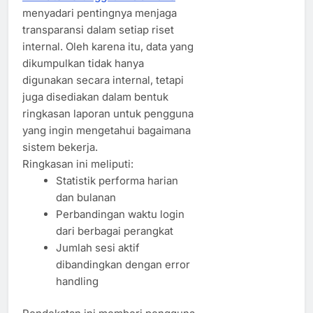
menyadari pentingnya menjaga
transparansi dalam setiap riset
internal. Oleh karena itu, data yang
dikumpulkan tidak hanya
digunakan secara internal, tetapi
juga disediakan dalam bentuk
ringkasan laporan untuk pengguna
yang ingin mengetahui bagaimana
sistem bekerja.
Ringkasan ini meliputi:
Statistik performa harian
dan bulanan
Perbandingan waktu login
dari berbagai perangkat
Jumlah sesi aktif
dibandingkan dengan error
handling