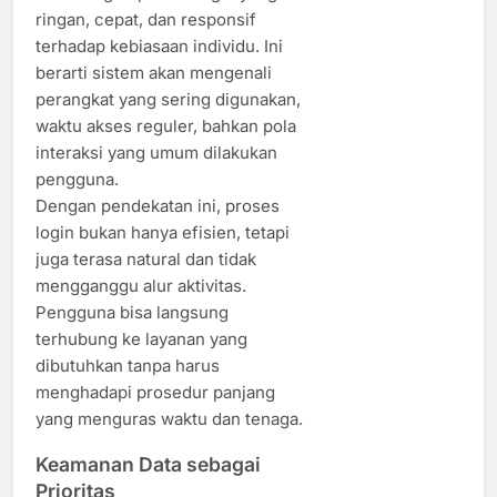
ringan, cepat, dan responsif
terhadap kebiasaan individu. Ini
berarti sistem akan mengenali
perangkat yang sering digunakan,
waktu akses reguler, bahkan pola
interaksi yang umum dilakukan
pengguna.
Dengan pendekatan ini, proses
login bukan hanya efisien, tetapi
juga terasa natural dan tidak
mengganggu alur aktivitas.
Pengguna bisa langsung
terhubung ke layanan yang
dibutuhkan tanpa harus
menghadapi prosedur panjang
yang menguras waktu dan tenaga.
Keamanan Data sebagai
Prioritas