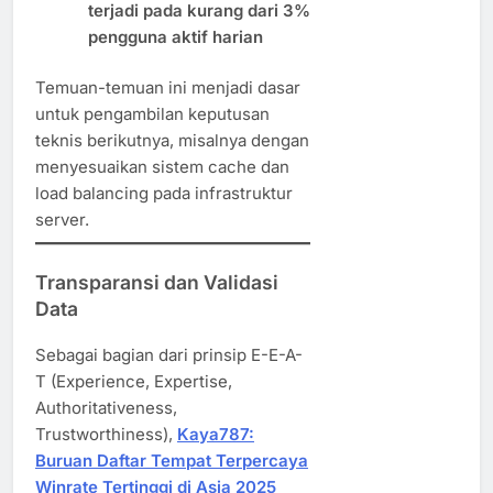
terjadi pada kurang dari 3%
pengguna aktif harian
Temuan-temuan ini menjadi dasar
untuk pengambilan keputusan
teknis berikutnya, misalnya dengan
menyesuaikan sistem cache dan
load balancing pada infrastruktur
server.
Transparansi dan Validasi
Data
Sebagai bagian dari prinsip E-E-A-
T (Experience, Expertise,
Authoritativeness,
Trustworthiness),
Kaya787:
Buruan Daftar Tempat Terpercaya
Winrate Tertinggi di Asia 2025