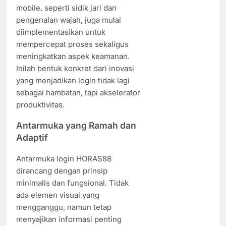
mobile, seperti sidik jari dan
pengenalan wajah, juga mulai
diimplementasikan untuk
mempercepat proses sekaligus
meningkatkan aspek keamanan.
Inilah bentuk konkret dari inovasi
yang menjadikan login tidak lagi
sebagai hambatan, tapi akselerator
produktivitas.
Antarmuka yang Ramah dan
Adaptif
Antarmuka login HORAS88
dirancang dengan prinsip
minimalis dan fungsional. Tidak
ada elemen visual yang
mengganggu, namun tetap
menyajikan informasi penting