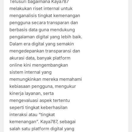
Telusuri bagaimana Kaya787
melakukan riset internal untuk
menganalisis tingkat kemenangan
pengguna secara transparan dan
berbasis data guna mendukung
pengalaman digital yang lebih baik.
Dalam era digital yang semakin
mengedepankan transparansi dan
akurasi data, banyak platform
online kini mengembangkan
sistem internal yang
memungkinkan mereka memahami
kebiasaan pengguna, mengukur
kinerja layanan, serta
mengevaluasi aspek tertentu
seperti tingkat keberhasilan
interaksi atau “tingkat
kemenangan”. Kaya787, sebagai
salah satu platform digital yang