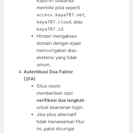
Kaya787 biasanya
memiliki pola seperti
,
access.kaya787.net
, atau
kaya787.cloud
.
kaya787.id
Hindari mengakses
domain dengan ejaan
mencurigakan atau
ekstensi yang tidak
umum.
Autentikasi Dua Faktor
(2FA)
Situs resmi
memberikan opsi
verifikasi dua langkah
untuk keamanan login.
Jika situs alternatif
tidak menawarkan fitur
ini, patut dicurigai