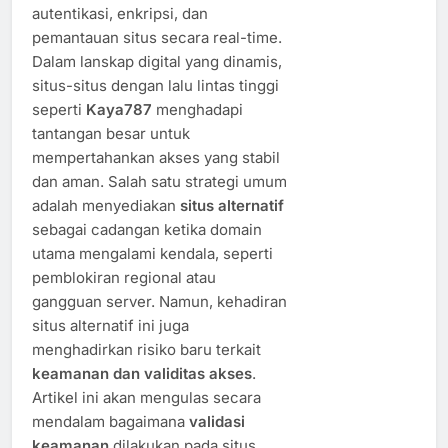
autentikasi, enkripsi, dan
pemantauan situs secara real-time.
Dalam lanskap digital yang dinamis,
situs-situs dengan lalu lintas tinggi
seperti
Kaya787
menghadapi
tantangan besar untuk
mempertahankan akses yang stabil
dan aman. Salah satu strategi umum
adalah menyediakan
situs alternatif
sebagai cadangan ketika domain
utama mengalami kendala, seperti
pemblokiran regional atau
gangguan server. Namun, kehadiran
situs alternatif ini juga
menghadirkan risiko baru terkait
keamanan dan validitas akses
.
Artikel ini akan mengulas secara
mendalam bagaimana
validasi
keamanan
dilakukan pada situs