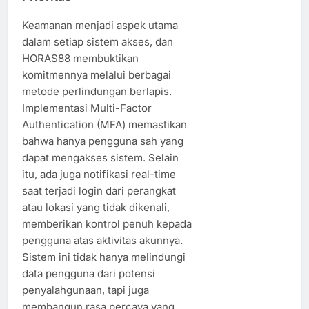
Keamanan menjadi aspek utama
dalam setiap sistem akses, dan
HORAS88 membuktikan
komitmennya melalui berbagai
metode perlindungan berlapis.
Implementasi Multi-Factor
Authentication (MFA) memastikan
bahwa hanya pengguna sah yang
dapat mengakses sistem. Selain
itu, ada juga notifikasi real-time
saat terjadi login dari perangkat
atau lokasi yang tidak dikenali,
memberikan kontrol penuh kepada
pengguna atas aktivitas akunnya.
Sistem ini tidak hanya melindungi
data pengguna dari potensi
penyalahgunaan, tapi juga
membangun rasa percaya yang