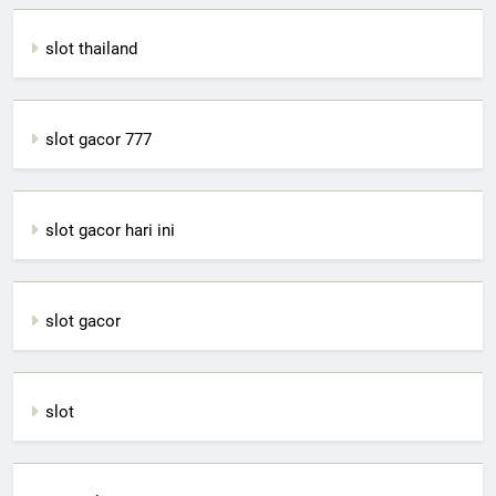
slot thailand
slot gacor 777
slot gacor hari ini
slot gacor
slot