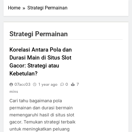
Home
Strategi Permainan
Strategi Permainan
Korelasi Antara Pola dan
Durasi Main di Situs Slot
Gacor: Strategi atau
Kebetulan?
07acc03
1 year ago
0
7
mins
Cari tahu bagaimana pola
permainan dan durasi bermain
memengaruhi hasil di situs slot
gacor. Temukan strategi terbaik
untuk meningkatkan peluang