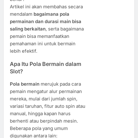
Artikel ini akan membahas secara
mendalam
bagaimana pola
permainan dan durasi main bisa
saling berkaitan
, serta bagaimana
pemain bisa memanfaatkan
pemahaman ini untuk bermain
lebih efektif.
Apa Itu Pola Bermain dalam
Slot?
Pola bermain
merujuk pada cara
pemain mengatur alur permainan
mereka, mulai dari jumlah spin,
variasi taruhan, fitur auto spin atau
manual, hingga kapan harus
berhenti atau berpindah mesin.
Beberapa pola yang umum
digunakan antara lain: