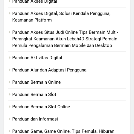
Panduan Akses Digital
Panduan Akses Digital, Solusi Kendala Pengguna,
Keamanan Platform
Panduan Akses Situs Judi Online Tips Bermain Multi-
Perangkat Keamanan Akun Lebah4D Strategi Pemain
Pemula Pengalaman Bermain Mobile dan Desktop
Panduan Aktivitas Digital
Panduan Alur dan Adaptasi Pengguna
Panduan Bermain Online
Panduan Bermain Slot
Panduan Bermain Slot Online
Panduan dan Informasi
Panduan Game, Game Online, Tips Pemula, Hiburan