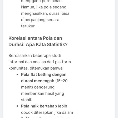
mengganti permainan.
Namun, jika pola sedang
menghasilkan, durasi bisa
diperpanjang secara
terukur.
Korelasi antara Pola dan
Durasi: Apa Kata Statistik?
Berdasarkan beberapa studi
informal dan analisa dari platform
komunitas, ditemukan bahwa:
Pola flat betting dengan
durasi menengah
(15–20
menit) cenderung
memberikan hasil yang
stabil.
Pola naik bertahap
lebih
cocok diterapkan jika dalam