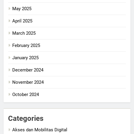
May 2025
April 2025
March 2025
February 2025
January 2025
December 2024
November 2024
October 2024
Categories
Akses dan Mobilitas Digital