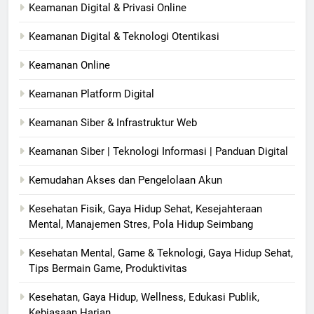
Keamanan Digital & Privasi Online
Keamanan Digital & Teknologi Otentikasi
Keamanan Online
Keamanan Platform Digital
Keamanan Siber & Infrastruktur Web
Keamanan Siber | Teknologi Informasi | Panduan Digital
Kemudahan Akses dan Pengelolaan Akun
Kesehatan Fisik, Gaya Hidup Sehat, Kesejahteraan
Mental, Manajemen Stres, Pola Hidup Seimbang
Kesehatan Mental, Game & Teknologi, Gaya Hidup Sehat,
Tips Bermain Game, Produktivitas
Kesehatan, Gaya Hidup, Wellness, Edukasi Publik,
Kebiasaan Harian