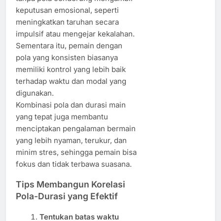
keputusan emosional, seperti
meningkatkan taruhan secara
impulsif atau mengejar kekalahan.
Sementara itu, pemain dengan
pola yang konsisten biasanya
memiliki kontrol yang lebih baik
terhadap waktu dan modal yang
digunakan.
Kombinasi pola dan durasi main
yang tepat juga membantu
menciptakan pengalaman bermain
yang lebih nyaman, terukur, dan
minim stres, sehingga pemain bisa
fokus dan tidak terbawa suasana.
Tips Membangun Korelasi
Pola-Durasi yang Efektif
Tentukan batas waktu