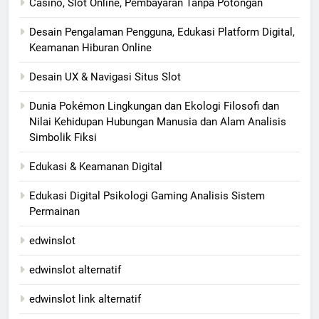
Casino, Slot Online, Pembayaran Tanpa Potongan
Desain Pengalaman Pengguna, Edukasi Platform Digital,
Keamanan Hiburan Online
Desain UX & Navigasi Situs Slot
Dunia Pokémon Lingkungan dan Ekologi Filosofi dan
Nilai Kehidupan Hubungan Manusia dan Alam Analisis
Simbolik Fiksi
Edukasi & Keamanan Digital
Edukasi Digital Psikologi Gaming Analisis Sistem
Permainan
edwinslot
edwinslot alternatif
edwinslot link alternatif