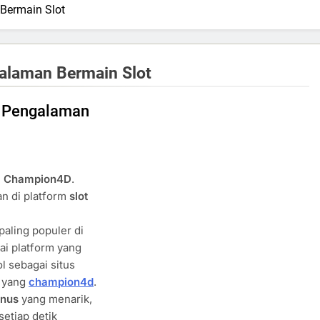
 Bermain Slot
galaman Bermain Slot
k Pengalaman
i
Champion4D
.
an di platform
slot
paling populer di
ai platform yang
 sebagai situs
 yang
champion4d
.
onus
yang menarik,
etiap detik