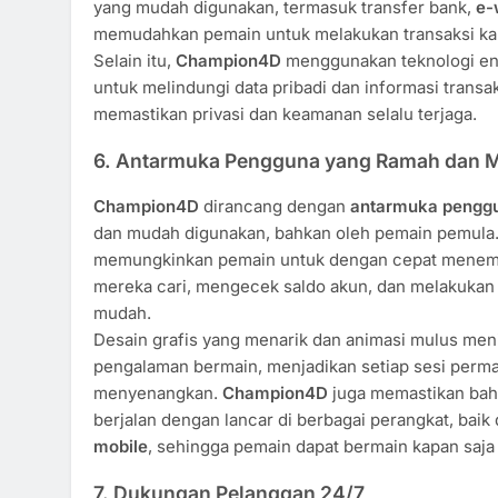
yang mudah digunakan, termasuk transfer bank,
e-
memudahkan pemain untuk melakukan transaksi kap
Selain itu,
Champion4D
menggunakan teknologi enk
untuk melindungi data pribadi dan informasi transa
memastikan privasi dan keamanan selalu terjaga.
6.
Antarmuka Pengguna yang Ramah dan 
Champion4D
dirancang dengan
antarmuka pengg
dan mudah digunakan, bahkan oleh pemain pemula. 
memungkinkan pemain untuk dengan cepat mene
mereka cari, mengecek saldo akun, dan melakukan
mudah.
Desain grafis yang menarik dan animasi mulus men
pengalaman bermain, menjadikan setiap sesi perma
menyenangkan.
Champion4D
juga memastikan ba
berjalan dengan lancar di berbagai perangkat, baik 
mobile
, sehingga pemain dapat bermain kapan saja 
7.
Dukungan Pelanggan 24/7