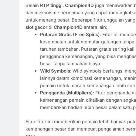
Selain
RTP tinggi
,
Champion4D
juga menawarkan 
dan mekanisme permainan yang dapat meningkatk
untuk menang besar. Beberapa fitur unggulan yang
slot gacor
di
Champion4D
antara lain:
Putaran Gratis (Free Spins)
: Fitur ini memb
kesempatan untuk memutar gulungan tanp
taruhan tambahan. Putaran gratis sering kali
pengganda kemenangan, yang bisa menghas
besar tanpa tambahan biaya.
Wild Symbols
: Wild symbols berfungsi men
lainnya dalam kombinasi kemenangan, meni
pemain untuk meraih kemenangan lebih seri
Pengganda (Multipliers)
: Fitur pengganda 
kemenangan pemain dikalikan dengan angka 
memberikan hadiah lebih besar dalam satu p
Fitur-fitur ini memberikan pemain lebih banyak pe
kemenangan besar dan membuat pengalaman bermai