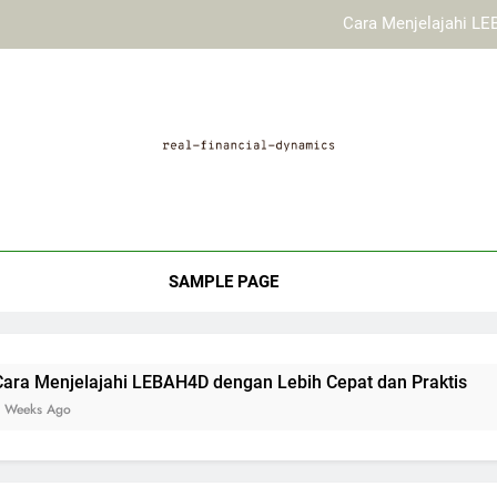
Cara Menjelajahi LE
KAYA787 sebagai Solusi Digit
KAYA787 Login dengan Akses
EDWINSLOT dengan Dukungan Teknologi u
l Financial Dynamics
Cara Menjelajahi LE
n Pemahaman Keuangan Anda Dengan Real Financial Dynamics.
KAYA787 sebagai Solusi Digit
SAMPLE PAGE
KAYA787 Login dengan Akses
jahi LEBAH4D dengan Lebih Cepat dan Praktis
KAYA787 
3 Weeks Ag