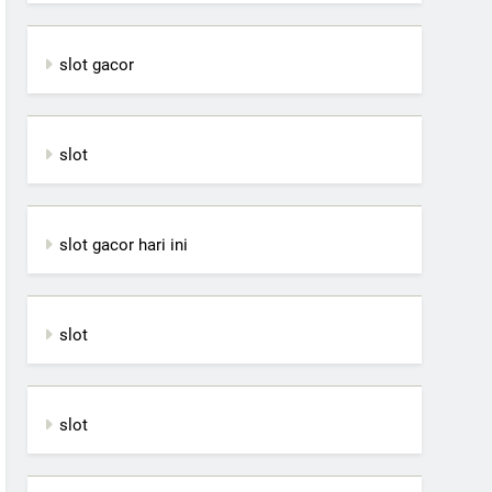
slot gacor
slot
slot gacor hari ini
slot
slot