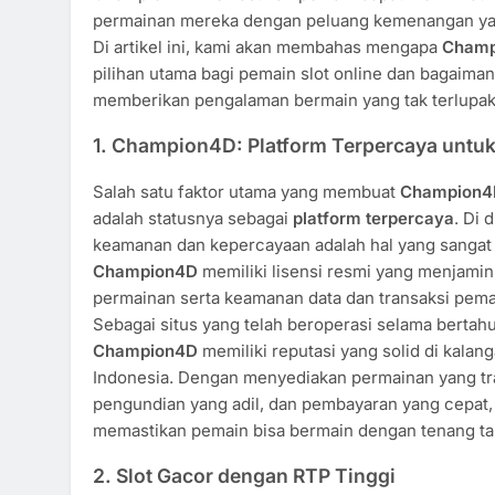
permainan mereka dengan peluang kemenangan ya
Di artikel ini, kami akan membahas mengapa
Champ
pilihan utama bagi pemain slot online dan bagaimana
memberikan pengalaman bermain yang tak terlupak
1.
Champion4D: Platform Terpercaya untuk 
Salah satu faktor utama yang membuat
Champion4
adalah statusnya sebagai
platform terpercaya
. Di 
keamanan dan kepercayaan adalah hal yang sangat 
Champion4D
memiliki lisensi resmi yang menjamin
permainan serta keamanan data dan transaksi pema
Sebagai situs yang telah beroperasi selama bertah
Champion4D
memiliki reputasi yang solid di kalan
Indonesia. Dengan menyediakan permainan yang tr
pengundian yang adil, dan pembayaran yang cepat
memastikan pemain bisa bermain dengan tenang tan
2.
Slot Gacor dengan RTP Tinggi