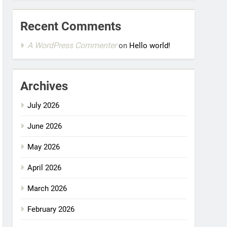
Recent Comments
A WordPress Commenter
on
Hello world!
Archives
July 2026
June 2026
May 2026
April 2026
March 2026
February 2026