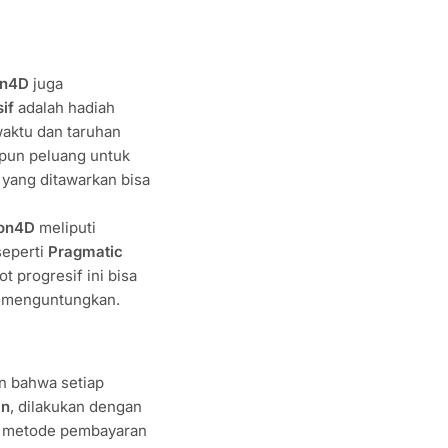
on4D
juga
if
adalah hadiah
waktu dan taruhan
ipun peluang untuk
 yang ditawarkan bisa
on4D
meliputi
seperti
Pragmatic
t progresif ini bisa
 menguntungkan.
 bahwa setiap
an
, dilakukan dengan
i metode pembayaran