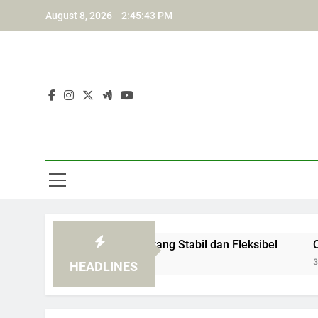
Skip
August 8, 2026
2:45:44 PM
to
content
Rea
Tingkatka
i untuk Akses yang Stabil dan Fleksibel
Cara Menjela
3 Weeks Ago
HEADLINES