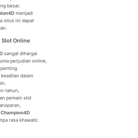
ng besar.
ion4D
menjadi
 situs ini dapat
an.
Slot Online
D
sangat dihargai
dunia perjudian online,
penting.
 keadilan dalam
in.
un-tahun,
gan pemain slot
ansparan,
,
Champion4D
pa rasa khawatir.