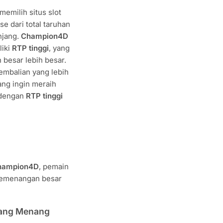
memilih situs slot
e dari total taruhan
njang.
Champion4D
iki
RTP tinggi
, yang
besar lebih besar.
mbalian yang lebih
ng ingin meraih
dengan
RTP tinggi
hampion4D
, pemain
emenangan besar
uang Menang