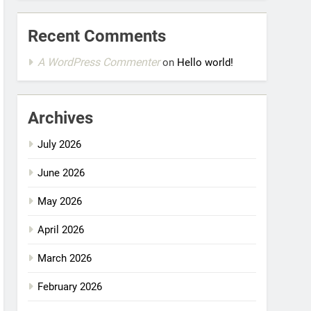
Recent Comments
A WordPress Commenter
on
Hello world!
Archives
July 2026
June 2026
May 2026
April 2026
March 2026
February 2026