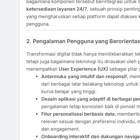
bagaimana komponen tersebut berintegrasi untuk
ketersediaan layanan 24/7
, sebuah prinsip penting
yang mengharuskan setiap platform dapat diakses 
pengguna.
2. Pengalaman Pengguna yang Berorientasi 
Transformasi digital tidak hanya menitikberatkan tekn
tetapi juga bagaimana teknologi itu dirasakan ole
menempatkan
User Experience (UX)
sebagai pilar 
Antarmuka yang intuitif dan responsif
, mem
dari berbagai latar belakang teknologi untuk 
kurva belajar yang tinggi.
Desain aplikasi yang adaptif di berbagai pe
pengalaman tetap konsisten baik di ponsel 
Fitur personalisasi berbasis data
, memberik
relevan sesuai dengan preferensi individu, 
dan engagement.
Onboarding interaktif dan dukungan navig