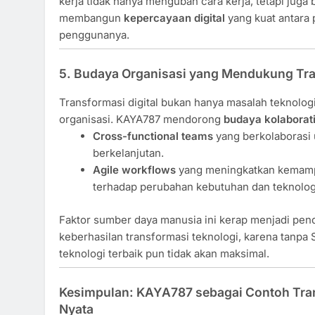
kerja tidak hanya mengubah cara kerja, tetapi juga
membangun
kepercayaan digital
yang kuat antara 
penggunanya.
5. Budaya Organisasi yang Mendukung Tra
Transformasi digital bukan hanya masalah teknologi
organisasi. KAYA787 mendorong
budaya kolaboratif
Cross-functional teams
yang berkolaborasi 
berkelanjutan.
Agile workflows
yang meningkatkan kemamp
terhadap perubahan kebutuhan dan teknolog
Faktor sumber daya manusia ini kerap menjadi pe
keberhasilan transformasi teknologi, karena tanpa 
teknologi terbaik pun tidak akan maksimal.
Kesimpulan: KAYA787 sebagai Contoh Tran
Nyata