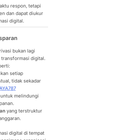
tu respon, tetapi
en dan dapat diukur
si digital.
nsparan
ivasi bukan lagi
transformasi digital.
rti:
kan setiap
tual, tidak sekadar
AYA787
untuk melindungi
panan.
nan
yang terstruktur
langgaran.
si digital di tempat