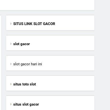
SITUS LINK SLOT GACOR
slot gacor
slot gacor hari ini
situs toto slot
situs slot gacor