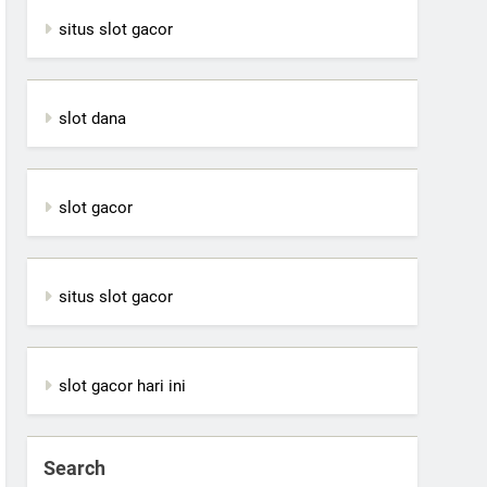
situs slot gacor
slot dana
slot gacor
situs slot gacor
slot gacor hari ini
Search