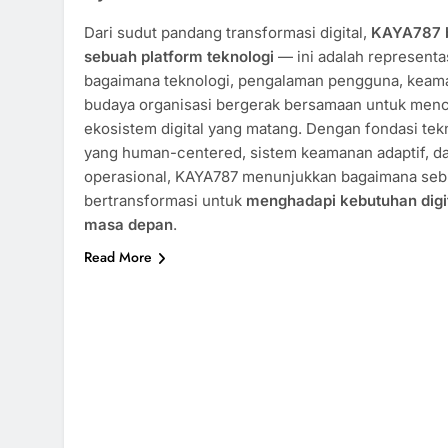
Dari sudut pandang transformasi digital,
KAYA787 
sebuah platform teknologi
— ini adalah representas
bagaimana teknologi, pengalaman pengguna, keama
budaya organisasi bergerak bersamaan untuk men
ekosistem digital yang matang. Dengan fondasi tek
yang human-centered, sistem keamanan adaptif, d
operasional, KAYA787 menunjukkan bagaimana seb
bertransformasi untuk
menghadapi kebutuhan digit
masa depan
.
Read More