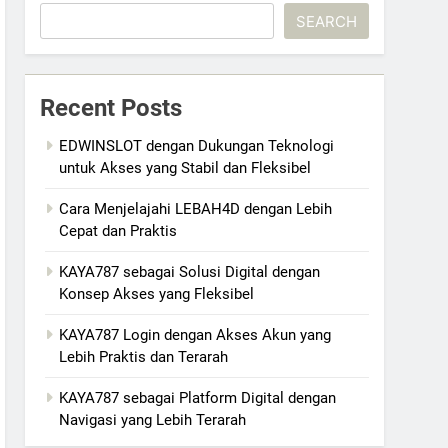
SEARCH
Recent Posts
EDWINSLOT dengan Dukungan Teknologi
untuk Akses yang Stabil dan Fleksibel
Cara Menjelajahi LEBAH4D dengan Lebih
Cepat dan Praktis
KAYA787 sebagai Solusi Digital dengan
Konsep Akses yang Fleksibel
KAYA787 Login dengan Akses Akun yang
Lebih Praktis dan Terarah
KAYA787 sebagai Platform Digital dengan
Navigasi yang Lebih Terarah