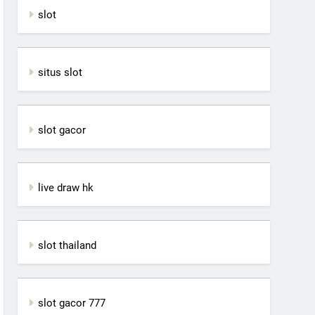
slot
situs slot
slot gacor
live draw hk
slot thailand
slot gacor 777