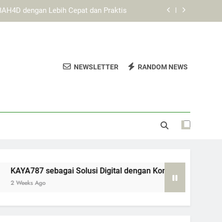
BAH4D dengan Lebih Cepat dan Praktis
al dengan Konsep Akses yang Fleksibel
 Akun yang Lebih Praktis dan Terarah
NEWSLETTER
RANDOM NEWS
ntuk Akses yang Stabil dan Fleksibel
BAH4D dengan Lebih Cepat dan Praktis
 Panduan Investasi, Perencanaan, Dan Keuangan Pribadi.
al dengan Konsep Akses yang Fleksibel
 Akun yang Lebih Praktis dan Terarah
sebagai Solusi Digital dengan Konsep Akses yang Fleksibel
o