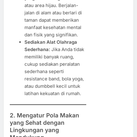
atau area hijau. Berjalan-
jalan di alam atau berlari di
taman dapat memberikan
manfaat kesehatan mental
dan fisik yang signifikan.
Sediakan Alat Olahraga
Sederhana:
Jika Anda tidak
memiliki banyak ruang,
cukup sediakan peralatan
sederhana seperti
resistance band, bola yoga,
atau dumbbell kecil untuk
latihan kekuatan di rumah.
2. Mengatur Pola Makan
yang Sehat dengan
Lingkungan yang