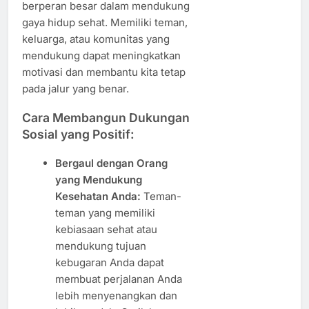
berperan besar dalam mendukung
gaya hidup sehat. Memiliki teman,
keluarga, atau komunitas yang
mendukung dapat meningkatkan
motivasi dan membantu kita tetap
pada jalur yang benar.
Cara Membangun Dukungan
Sosial yang Positif:
Bergaul dengan Orang
yang Mendukung
Kesehatan Anda:
Teman-
teman yang memiliki
kebiasaan sehat atau
mendukung tujuan
kebugaran Anda dapat
membuat perjalanan Anda
lebih menyenangkan dan