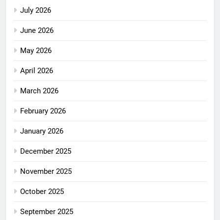
July 2026
June 2026
May 2026
April 2026
March 2026
February 2026
January 2026
December 2025
November 2025
October 2025
September 2025