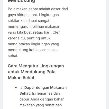
Mendukung
Pola makan sehat adalah dasar dari
gaya hidup sehat. Lingkungan
sekitar kita dapat sangat
memengaruhi pilihan makanan
yang kita buat setiap hari. Oleh
karena itu, penting untuk
menciptakan lingkungan yang
mendukung kebiasaan makan
sehat.
Cara Mengatur Lingkungan
untuk Mendukung Pola
Makan Sehat:
Isi Dapur dengan Makanan
Sehat:
Isi lemari es dan
dapur Anda dengan bahan
makanan yang sehat dan