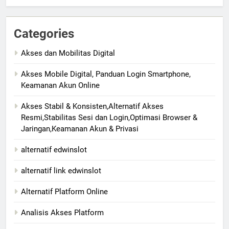
Categories
Akses dan Mobilitas Digital
Akses Mobile Digital, Panduan Login Smartphone,
Keamanan Akun Online
Akses Stabil & Konsisten,Alternatif Akses
Resmi,Stabilitas Sesi dan Login,Optimasi Browser &
Jaringan,Keamanan Akun & Privasi
alternatif edwinslot
alternatif link edwinslot
Alternatif Platform Online
Analisis Akses Platform