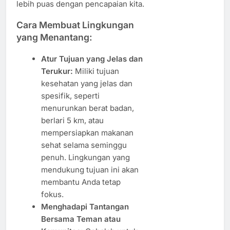
lebih puas dengan pencapaian kita.
Cara Membuat Lingkungan
yang Menantang:
Atur Tujuan yang Jelas dan
Terukur:
Miliki tujuan
kesehatan yang jelas dan
spesifik, seperti
menurunkan berat badan,
berlari 5 km, atau
mempersiapkan makanan
sehat selama seminggu
penuh. Lingkungan yang
mendukung tujuan ini akan
membantu Anda tetap
fokus.
Menghadapi Tantangan
Bersama Teman atau