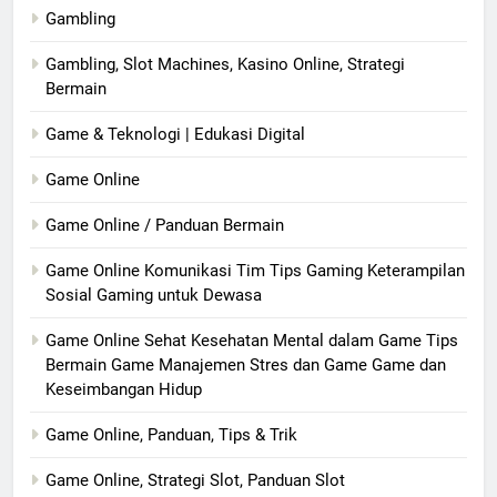
Gambling
Gambling, Slot Machines, Kasino Online, Strategi
Bermain
Game & Teknologi | Edukasi Digital
Game Online
Game Online / Panduan Bermain
Game Online Komunikasi Tim Tips Gaming Keterampilan
Sosial Gaming untuk Dewasa
Game Online Sehat Kesehatan Mental dalam Game Tips
Bermain Game Manajemen Stres dan Game Game dan
Keseimbangan Hidup
Game Online, Panduan, Tips & Trik
Game Online, Strategi Slot, Panduan Slot