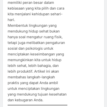
memiliki peran besar dalam
kebiasaan yang kita pilih dan cara
kita menjalani kehidupan sehari-
hari.
Membentuk lingkungan yang
mendukung hidup sehat bukan
hanya soal mengatur ruang fisik,
tetapi juga melibatkan pengaturan
sosial dan psikologis untuk
menciptakan keseimbangan yang
memungkinkan kita untuk hidup
lebih sehat, lebih bahagia, dan
lebih produktif. Artikel ini akan
membahas langkah-langkah
praktis yang dapat Anda ambil
untuk menciptakan lingkungan
yang mendukung tujuan kesehatan
dan kebugaran Anda.