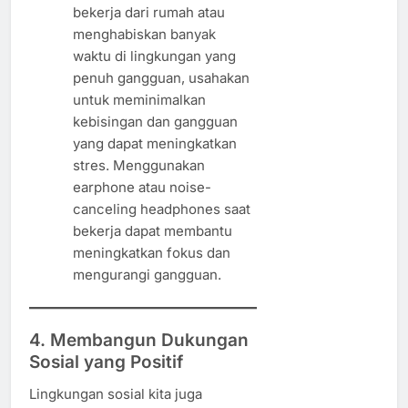
bekerja dari rumah atau
menghabiskan banyak
waktu di lingkungan yang
penuh gangguan, usahakan
untuk meminimalkan
kebisingan dan gangguan
yang dapat meningkatkan
stres. Menggunakan
earphone atau noise-
canceling headphones saat
bekerja dapat membantu
meningkatkan fokus dan
mengurangi gangguan.
4. Membangun Dukungan
Sosial yang Positif
Lingkungan sosial kita juga