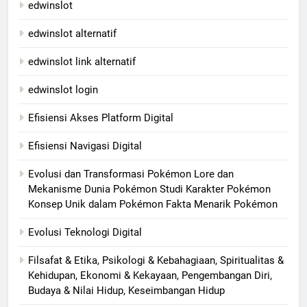
edwinslot
edwinslot alternatif
edwinslot link alternatif
edwinslot login
Efisiensi Akses Platform Digital
Efisiensi Navigasi Digital
Evolusi dan Transformasi Pokémon Lore dan
Mekanisme Dunia Pokémon Studi Karakter Pokémon
Konsep Unik dalam Pokémon Fakta Menarik Pokémon
Evolusi Teknologi Digital
Filsafat & Etika, Psikologi & Kebahagiaan, Spiritualitas &
Kehidupan, Ekonomi & Kekayaan, Pengembangan Diri,
Budaya & Nilai Hidup, Keseimbangan Hidup