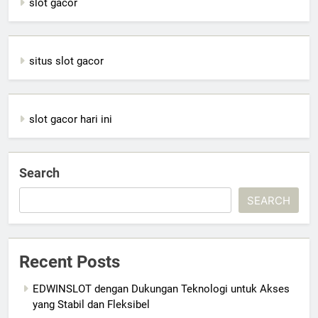
slot gacor
situs slot gacor
slot gacor hari ini
Search
SEARCH
Recent Posts
EDWINSLOT dengan Dukungan Teknologi untuk Akses
yang Stabil dan Fleksibel