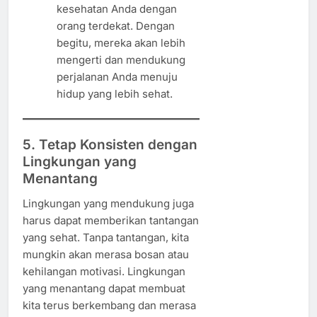
kesehatan Anda dengan
orang terdekat. Dengan
begitu, mereka akan lebih
mengerti dan mendukung
perjalanan Anda menuju
hidup yang lebih sehat.
5. Tetap Konsisten dengan
Lingkungan yang
Menantang
Lingkungan yang mendukung juga
harus dapat memberikan tantangan
yang sehat. Tanpa tantangan, kita
mungkin akan merasa bosan atau
kehilangan motivasi. Lingkungan
yang menantang dapat membuat
kita terus berkembang dan merasa