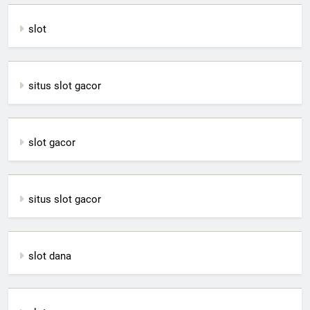
slot
situs slot gacor
slot gacor
situs slot gacor
slot dana