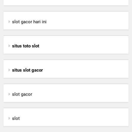
slot gacor hari ini
situs toto slot
situs slot gacor
slot gacor
slot