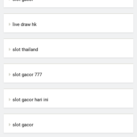
live draw hk
slot thailand
slot gacor 777
slot gacor hari ini
slot gacor