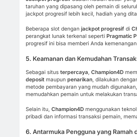
taruhan yang dipasang oleh pemain di selu
jackpot progresif lebih kecil, hadiah yang 
Beberapa slot dengan
jackpot progresif
di
C
perangkat lunak terkenal seperti
Pragmatic P
progresif ini bisa memberi Anda kemenanga
5.
Keamanan dan Kemudahan Transak
Sebagai situs
terpercaya
,
Champion4D
memas
deposit
maupun
penarikan
, dilakukan denga
metode pembayaran yang mudah digunakan, 
memudahkan pemain untuk melakukan transa
Selain itu,
Champion4D
menggunakan teknolog
pribadi dan informasi transaksi pemain, mema
6.
Antarmuka Pengguna yang Ramah 