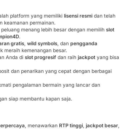
lah platform yang memiliki
lisensi resmi
dan telah
an keamanan permainan.
i peluang menang lebih besar dengan memilih
slot
mpion4D
.
aran gratis
,
wild symbols
, dan
pengganda
uk meraih kemenangan besar.
an Anda di
slot progresif
dan raih
jackpot
yang bisa
posit dan penarikan yang cepat dengan berbagai
ikmati pengalaman bermain yang lancar dan
gan siap membantu kapan saja.
terpercaya
, menawarkan
RTP tinggi
,
jackpot besar
,