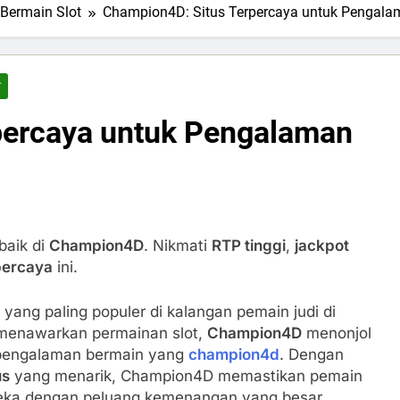
 Bermain Slot
Champion4D: Situs Terpercaya untuk Pengala
T
percaya untuk Pengalaman
baik di
Champion4D
. Nikmati
RTP tinggi
,
jackpot
rpercaya
ini.
 yang paling populer di kalangan pemain judi di
g menawarkan permainan slot,
Champion4D
menonjol
pengalaman bermain yang
champion4d
. Dengan
us
yang menarik, Champion4D memastikan pemain
reka dengan peluang kemenangan yang besar.