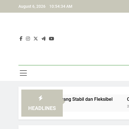
Skip
August 6, 2026
10:54:35 AM
to
content
Rea
Tingkatka
i untuk Akses yang Stabil dan Fleksibel
Cara Menjela
2 Weeks Ago
HEADLINES