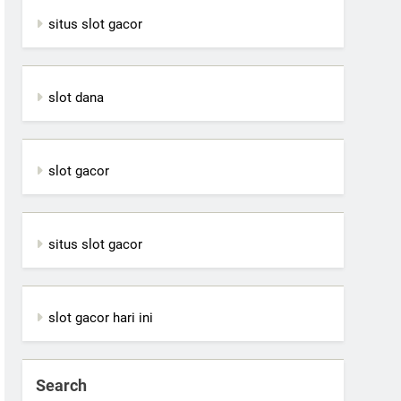
situs slot gacor
slot dana
slot gacor
situs slot gacor
slot gacor hari ini
Search