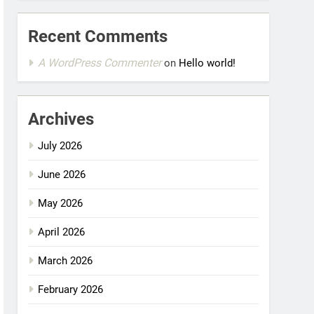
Recent Comments
A WordPress Commenter
on
Hello world!
Archives
July 2026
June 2026
May 2026
April 2026
March 2026
February 2026