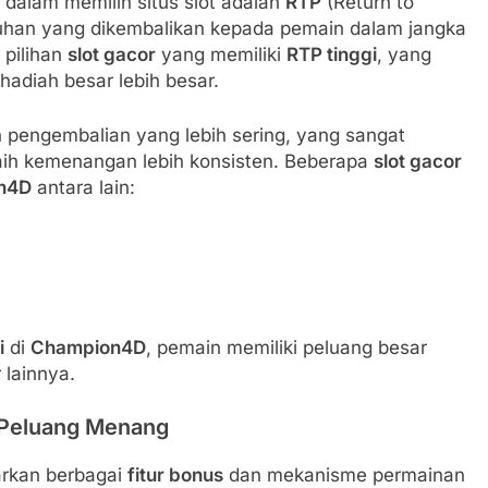
 dalam memilih situs slot adalah
RTP
(Return to
aruhan yang dikembalikan kepada pemain dalam jangka
pilihan
slot gacor
yang memiliki
RTP tinggi
, yang
adiah besar lebih besar.
pengembalian yang lebih sering, yang sangat
ih kemenangan lebih konsisten. Beberapa
slot gacor
n4D
antara lain:
i
di
Champion4D
, pemain memiliki peluang besar
lainnya.
 Peluang Menang
rkan berbagai
fitur bonus
dan mekanisme permainan