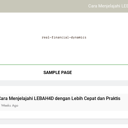
Cara Menjelajahi LE
KAYA787 sebagai Solusi Digit
KAYA787 Login dengan Akses
EDWINSLOT dengan Dukungan Teknologi u
l Financial Dynamics
Cara Menjelajahi LE
n Pemahaman Keuangan Anda Dengan Real Financial Dynamics.
KAYA787 sebagai Solusi Digit
SAMPLE PAGE
KAYA787 Login dengan Akses
jahi LEBAH4D dengan Lebih Cepat dan Praktis
KAYA787 s
2 Weeks Ag