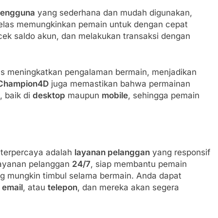
pengguna
yang sederhana dan mudah digunakan,
jelas memungkinkan pemain untuk dengan cepat
k saldo akun, dan melakukan transaksi dengan
lus meningkatkan pengalaman bermain, menjadikan
Champion4D
juga memastikan bahwa permainan
, baik di
desktop
maupun
mobile
, sehingga pemain
n terpercaya adalah
layanan pelanggan
yang responsif
ayanan pelanggan
24/7
, siap membantu pemain
g mungkin timbul selama bermain. Anda dapat
,
email
, atau
telepon
, dan mereka akan segera