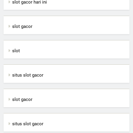
slot gacor hari ini
slot gacor
slot
situs slot gacor
slot gacor
situs slot gacor