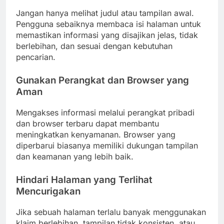
Jangan hanya melihat judul atau tampilan awal.
Pengguna sebaiknya membaca isi halaman untuk
memastikan informasi yang disajikan jelas, tidak
berlebihan, dan sesuai dengan kebutuhan
pencarian.
Gunakan Perangkat dan Browser yang
Aman
Mengakses informasi melalui perangkat pribadi
dan browser terbaru dapat membantu
meningkatkan kenyamanan. Browser yang
diperbarui biasanya memiliki dukungan tampilan
dan keamanan yang lebih baik.
Hindari Halaman yang Terlihat
Mencurigakan
Jika sebuah halaman terlalu banyak menggunakan
klaim berlebihan, tampilan tidak konsisten, atau