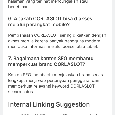
halaman yang terlihat mencurigakan atau
berlebihan.
6. Apakah CORLASLOT bisa diakses
melalui perangkat mobile?
Pembahasan CORLASLOT sering dikaitkan dengan
akses mobile karena banyak pengguna modern
membuka informasi melalui ponsel atau tablet.
7. Bagaimana konten SEO membantu
memperkuat brand CORLASLOT?
Konten SEO membantu menjelaskan brand secara
lengkap, menjawab pertanyaan pengguna, dan
memperkuat relevansi keyword CORLASLOT
secara natural.
Internal Linking Suggestion