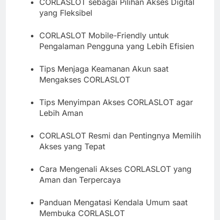
CORLASLOT sebagai Pilihan Akses Digital
yang Fleksibel
CORLASLOT Mobile-Friendly untuk
Pengalaman Pengguna yang Lebih Efisien
Tips Menjaga Keamanan Akun saat
Mengakses CORLASLOT
Tips Menyimpan Akses CORLASLOT agar
Lebih Aman
CORLASLOT Resmi dan Pentingnya Memilih
Akses yang Tepat
Cara Mengenali Akses CORLASLOT yang
Aman dan Terpercaya
Panduan Mengatasi Kendala Umum saat
Membuka CORLASLOT