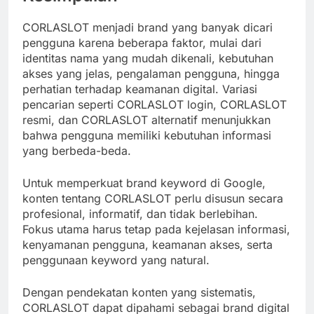
CORLASLOT menjadi brand yang banyak dicari
pengguna karena beberapa faktor, mulai dari
identitas nama yang mudah dikenali, kebutuhan
akses yang jelas, pengalaman pengguna, hingga
perhatian terhadap keamanan digital. Variasi
pencarian seperti CORLASLOT login, CORLASLOT
resmi, dan CORLASLOT alternatif menunjukkan
bahwa pengguna memiliki kebutuhan informasi
yang berbeda-beda.
Untuk memperkuat brand keyword di Google,
konten tentang CORLASLOT perlu disusun secara
profesional, informatif, dan tidak berlebihan.
Fokus utama harus tetap pada kejelasan informasi,
kenyamanan pengguna, keamanan akses, serta
penggunaan keyword yang natural.
Dengan pendekatan konten yang sistematis,
CORLASLOT dapat dipahami sebagai brand digital