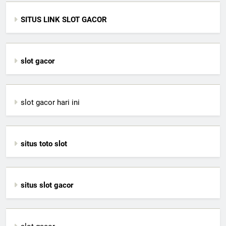
SITUS LINK SLOT GACOR
slot gacor
slot gacor hari ini
situs toto slot
situs slot gacor