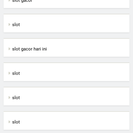
slot gacor
slot
slot gacor hari ini
slot
slot
slot