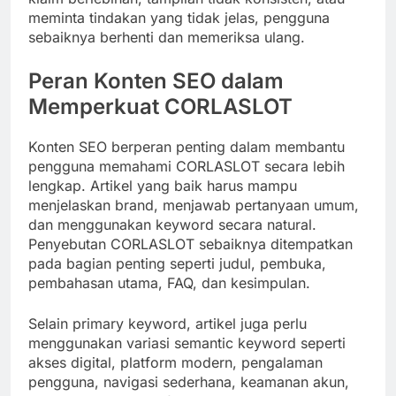
meminta tindakan yang tidak jelas, pengguna
sebaiknya berhenti dan memeriksa ulang.
Peran Konten SEO dalam
Memperkuat CORLASLOT
Konten SEO berperan penting dalam membantu
pengguna memahami CORLASLOT secara lebih
lengkap. Artikel yang baik harus mampu
menjelaskan brand, menjawab pertanyaan umum,
dan menggunakan keyword secara natural.
Penyebutan CORLASLOT sebaiknya ditempatkan
pada bagian penting seperti judul, pembuka,
pembahasan utama, FAQ, dan kesimpulan.
Selain primary keyword, artikel juga perlu
menggunakan variasi semantic keyword seperti
akses digital, platform modern, pengalaman
pengguna, navigasi sederhana, keamanan akun,