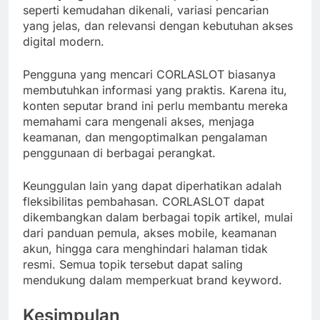
seperti kemudahan dikenali, variasi pencarian
yang jelas, dan relevansi dengan kebutuhan akses
digital modern.
Pengguna yang mencari CORLASLOT biasanya
membutuhkan informasi yang praktis. Karena itu,
konten seputar brand ini perlu membantu mereka
memahami cara mengenali akses, menjaga
keamanan, dan mengoptimalkan pengalaman
penggunaan di berbagai perangkat.
Keunggulan lain yang dapat diperhatikan adalah
fleksibilitas pembahasan. CORLASLOT dapat
dikembangkan dalam berbagai topik artikel, mulai
dari panduan pemula, akses mobile, keamanan
akun, hingga cara menghindari halaman tidak
resmi. Semua topik tersebut dapat saling
mendukung dalam memperkuat brand keyword.
Kesimpulan