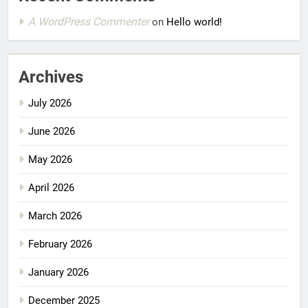
A WordPress Commenter
on
Hello world!
Archives
July 2026
June 2026
May 2026
April 2026
March 2026
February 2026
January 2026
December 2025