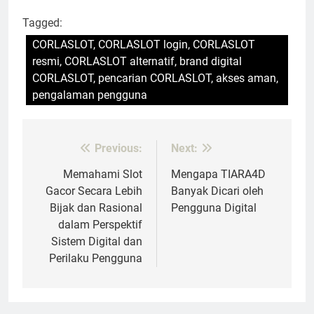
Tagged:
CORLASLOT, CORLASLOT login, CORLASLOT
resmi, CORLASLOT alternatif, brand digital
CORLASLOT, pencarian CORLASLOT, akses aman,
pengalaman pengguna
Previous:
Next:
Post
navigation
Memahami Slot
Mengapa TIARA4D
Gacor Secara Lebih
Banyak Dicari oleh
Bijak dan Rasional
Pengguna Digital
dalam Perspektif
Sistem Digital dan
Perilaku Pengguna