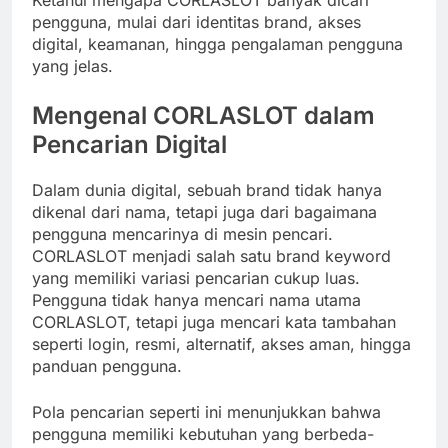
Ketahui mengapa CORLASLOT banyak dicari
pengguna, mulai dari identitas brand, akses
digital, keamanan, hingga pengalaman pengguna
yang jelas.
Mengenal CORLASLOT dalam
Pencarian Digital
Dalam dunia digital, sebuah brand tidak hanya
dikenal dari nama, tetapi juga dari bagaimana
pengguna mencarinya di mesin pencari.
CORLASLOT menjadi salah satu brand keyword
yang memiliki variasi pencarian cukup luas.
Pengguna tidak hanya mencari nama utama
CORLASLOT, tetapi juga mencari kata tambahan
seperti login, resmi, alternatif, akses aman, hingga
panduan pengguna.
Pola pencarian seperti ini menunjukkan bahwa
pengguna memiliki kebutuhan yang berbeda-