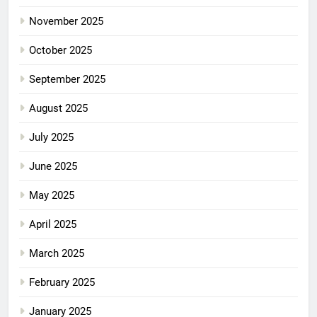
November 2025
October 2025
September 2025
August 2025
July 2025
June 2025
May 2025
April 2025
March 2025
February 2025
January 2025