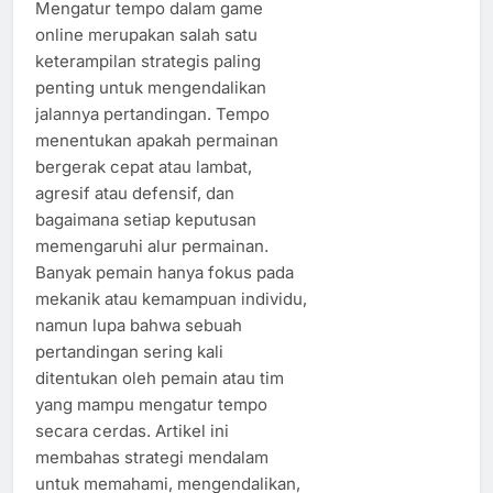
Mengatur tempo dalam game
online merupakan salah satu
keterampilan strategis paling
penting untuk mengendalikan
jalannya pertandingan. Tempo
menentukan apakah permainan
bergerak cepat atau lambat,
agresif atau defensif, dan
bagaimana setiap keputusan
memengaruhi alur permainan.
Banyak pemain hanya fokus pada
mekanik atau kemampuan individu,
namun lupa bahwa sebuah
pertandingan sering kali
ditentukan oleh pemain atau tim
yang mampu mengatur tempo
secara cerdas. Artikel ini
membahas strategi mendalam
untuk memahami, mengendalikan,