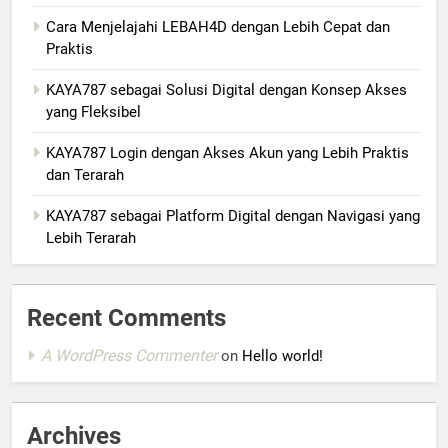
Cara Menjelajahi LEBAH4D dengan Lebih Cepat dan
Praktis
KAYA787 sebagai Solusi Digital dengan Konsep Akses
yang Fleksibel
KAYA787 Login dengan Akses Akun yang Lebih Praktis
dan Terarah
KAYA787 sebagai Platform Digital dengan Navigasi yang
Lebih Terarah
Recent Comments
A WordPress Commenter
on
Hello world!
Archives