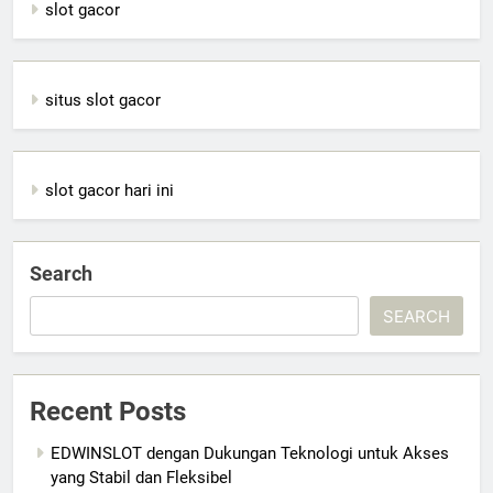
slot gacor
situs slot gacor
slot gacor hari ini
Search
SEARCH
Recent Posts
EDWINSLOT dengan Dukungan Teknologi untuk Akses
yang Stabil dan Fleksibel