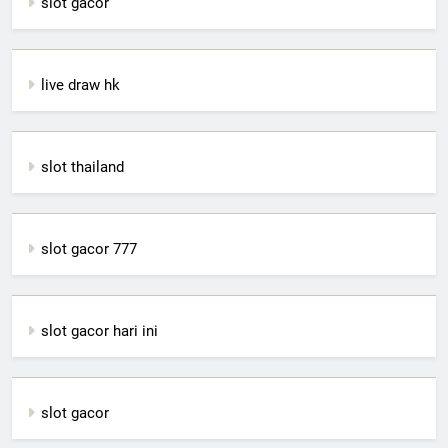
slot gacor
live draw hk
slot thailand
slot gacor 777
slot gacor hari ini
slot gacor