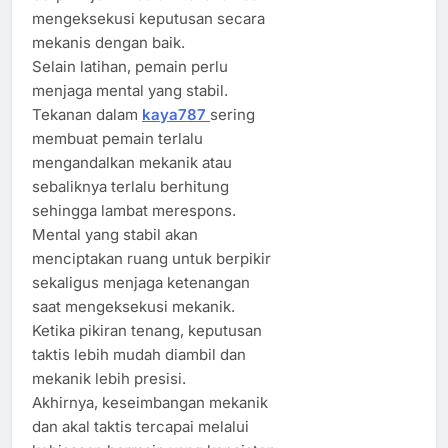
mengeksekusi keputusan secara
mekanis dengan baik.
Selain latihan, pemain perlu
menjaga mental yang stabil.
Tekanan dalam
kaya787
sering
membuat pemain terlalu
mengandalkan mekanik atau
sebaliknya terlalu berhitung
sehingga lambat merespons.
Mental yang stabil akan
menciptakan ruang untuk berpikir
sekaligus menjaga ketenangan
saat mengeksekusi mekanik.
Ketika pikiran tenang, keputusan
taktis lebih mudah diambil dan
mekanik lebih presisi.
Akhirnya, keseimbangan mekanik
dan akal taktis tercapai melalui