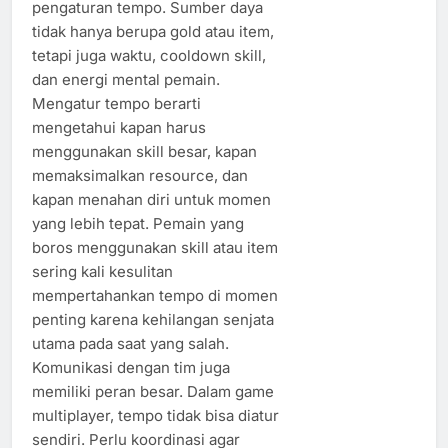
pengaturan tempo. Sumber daya
tidak hanya berupa gold atau item,
tetapi juga waktu, cooldown skill,
dan energi mental pemain.
Mengatur tempo berarti
mengetahui kapan harus
menggunakan skill besar, kapan
memaksimalkan resource, dan
kapan menahan diri untuk momen
yang lebih tepat. Pemain yang
boros menggunakan skill atau item
sering kali kesulitan
mempertahankan tempo di momen
penting karena kehilangan senjata
utama pada saat yang salah.
Komunikasi dengan tim juga
memiliki peran besar. Dalam game
multiplayer, tempo tidak bisa diatur
sendiri. Perlu koordinasi agar