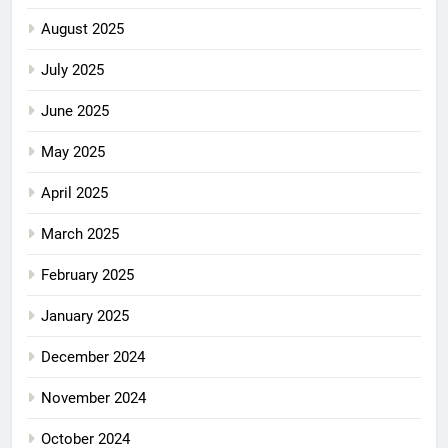
August 2025
July 2025
June 2025
May 2025
April 2025
March 2025
February 2025
January 2025
December 2024
November 2024
October 2024