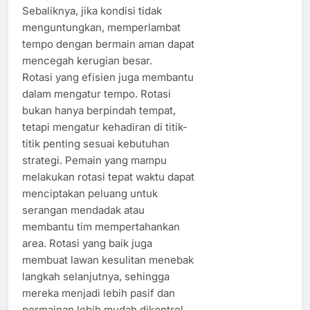
Sebaliknya, jika kondisi tidak
menguntungkan, memperlambat
tempo dengan bermain aman dapat
mencegah kerugian besar.
Rotasi yang efisien juga membantu
dalam mengatur tempo. Rotasi
bukan hanya berpindah tempat,
tetapi mengatur kehadiran di titik-
titik penting sesuai kebutuhan
strategi. Pemain yang mampu
melakukan rotasi tepat waktu dapat
menciptakan peluang untuk
serangan mendadak atau
membantu tim mempertahankan
area. Rotasi yang baik juga
membuat lawan kesulitan menebak
langkah selanjutnya, sehingga
mereka menjadi lebih pasif dan
permainan lebih mudah dikontrol.