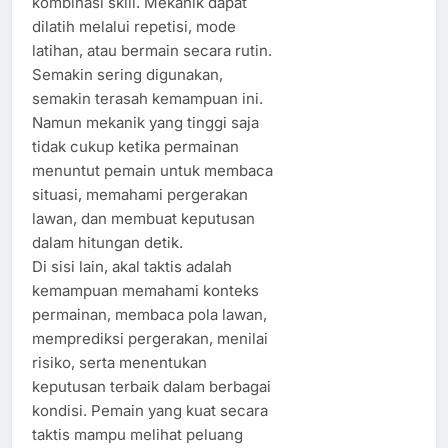
kombinasi skill. Mekanik dapat
dilatih melalui repetisi, mode
latihan, atau bermain secara rutin.
Semakin sering digunakan,
semakin terasah kemampuan ini.
Namun mekanik yang tinggi saja
tidak cukup ketika permainan
menuntut pemain untuk membaca
situasi, memahami pergerakan
lawan, dan membuat keputusan
dalam hitungan detik.
Di sisi lain, akal taktis adalah
kemampuan memahami konteks
permainan, membaca pola lawan,
memprediksi pergerakan, menilai
risiko, serta menentukan
keputusan terbaik dalam berbagai
kondisi. Pemain yang kuat secara
taktis mampu melihat peluang