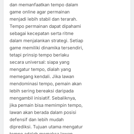
dan memanfaatkan tempo dalam
game online agar permainan
menjadi lebih stabil dan terarah.
Tempo permainan dapat dipahami
sebagai kecepatan serta ritme
dalam menjalankan strategi. Setiap
game memiliki dinamika tersendiri,
tetapi prinsip tempo berlaku
secara universal: siapa yang
mengatur tempo, dialah yang
memegang kendali. Jika lawan
mendominasi tempo, pemain akan
lebih sering bereaksi daripada
mengambil inisiatif. Sebaliknya,
jika pemain bisa memimpin tempo,
lawan akan berada dalam posisi
defensif dan lebih mudah
diprediksi. Tujuan utama mengatur
tempo adalah memaksa lawan