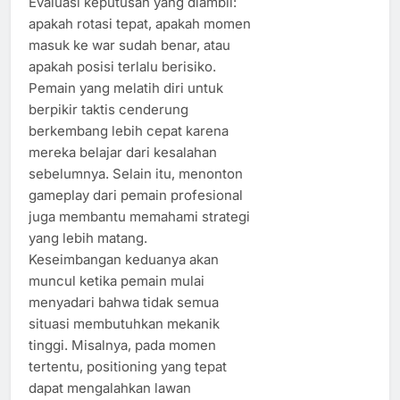
Evaluasi keputusan yang diambil:
apakah rotasi tepat, apakah momen
masuk ke war sudah benar, atau
apakah posisi terlalu berisiko.
Pemain yang melatih diri untuk
berpikir taktis cenderung
berkembang lebih cepat karena
mereka belajar dari kesalahan
sebelumnya. Selain itu, menonton
gameplay dari pemain profesional
juga membantu memahami strategi
yang lebih matang.
Keseimbangan keduanya akan
muncul ketika pemain mulai
menyadari bahwa tidak semua
situasi membutuhkan mekanik
tinggi. Misalnya, pada momen
tertentu, positioning yang tepat
dapat mengalahkan lawan