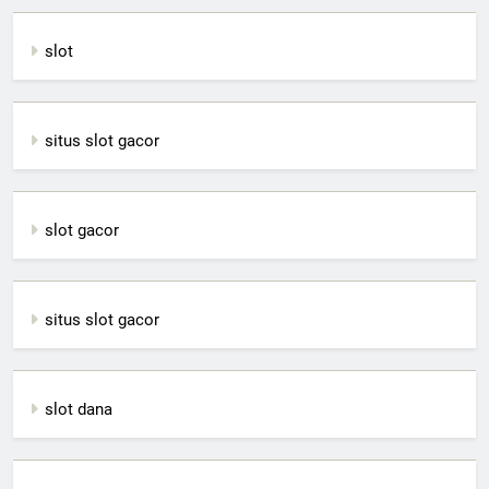
slot
situs slot gacor
slot gacor
situs slot gacor
slot dana