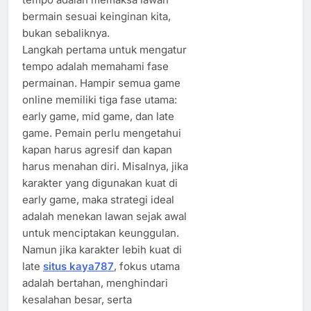
bermain sesuai keinginan kita,
bukan sebaliknya.
Langkah pertama untuk mengatur
tempo adalah memahami fase
permainan. Hampir semua game
online memiliki tiga fase utama:
early game, mid game, dan late
game. Pemain perlu mengetahui
kapan harus agresif dan kapan
harus menahan diri. Misalnya, jika
karakter yang digunakan kuat di
early game, maka strategi ideal
adalah menekan lawan sejak awal
untuk menciptakan keunggulan.
Namun jika karakter lebih kuat di
late
situs kaya787
, fokus utama
adalah bertahan, menghindari
kesalahan besar, serta