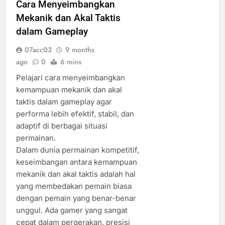
Cara Menyeimbangkan
Mekanik dan Akal Taktis
dalam Gameplay
07acc03
9 months
ago
0
6 mins
Pelajari cara menyeimbangkan
kemampuan mekanik dan akal
taktis dalam gameplay agar
performa lebih efektif, stabil, dan
adaptif di berbagai situasi
permainan.
Dalam dunia permainan kompetitif,
keseimbangan antara kemampuan
mekanik dan akal taktis adalah hal
yang membedakan pemain biasa
dengan pemain yang benar-benar
unggul. Ada gamer yang sangat
cepat dalam pergerakan, presisi