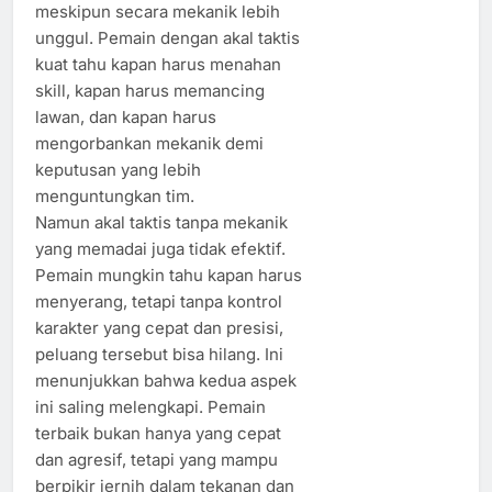
meskipun secara mekanik lebih
unggul. Pemain dengan akal taktis
kuat tahu kapan harus menahan
skill, kapan harus memancing
lawan, dan kapan harus
mengorbankan mekanik demi
keputusan yang lebih
menguntungkan tim.
Namun akal taktis tanpa mekanik
yang memadai juga tidak efektif.
Pemain mungkin tahu kapan harus
menyerang, tetapi tanpa kontrol
karakter yang cepat dan presisi,
peluang tersebut bisa hilang. Ini
menunjukkan bahwa kedua aspek
ini saling melengkapi. Pemain
terbaik bukan hanya yang cepat
dan agresif, tetapi yang mampu
berpikir jernih dalam tekanan dan