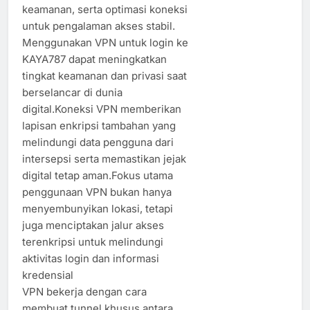
keamanan, serta optimasi koneksi
untuk pengalaman akses stabil.
Menggunakan VPN untuk login ke
KAYA787 dapat meningkatkan
tingkat keamanan dan privasi saat
berselancar di dunia
digital.Koneksi VPN memberikan
lapisan enkripsi tambahan yang
melindungi data pengguna dari
intersepsi serta memastikan jejak
digital tetap aman.Fokus utama
penggunaan VPN bukan hanya
menyembunyikan lokasi, tetapi
juga menciptakan jalur akses
terenkripsi untuk melindungi
aktivitas login dan informasi
kredensial
VPN bekerja dengan cara
membuat tunnel khusus antara