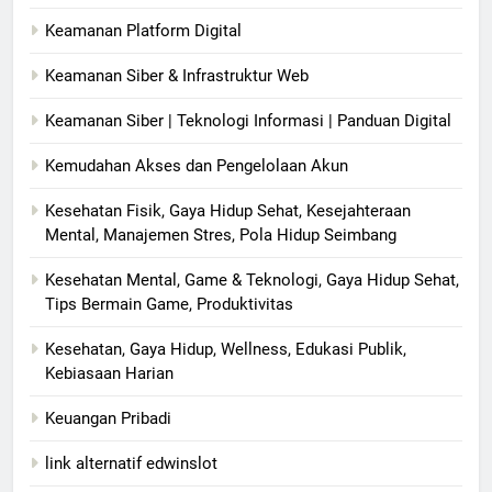
Keamanan Platform Digital
Keamanan Siber & Infrastruktur Web
Keamanan Siber | Teknologi Informasi | Panduan Digital
Kemudahan Akses dan Pengelolaan Akun
Kesehatan Fisik, Gaya Hidup Sehat, Kesejahteraan
Mental, Manajemen Stres, Pola Hidup Seimbang
Kesehatan Mental, Game & Teknologi, Gaya Hidup Sehat,
Tips Bermain Game, Produktivitas
Kesehatan, Gaya Hidup, Wellness, Edukasi Publik,
Kebiasaan Harian
Keuangan Pribadi
link alternatif edwinslot