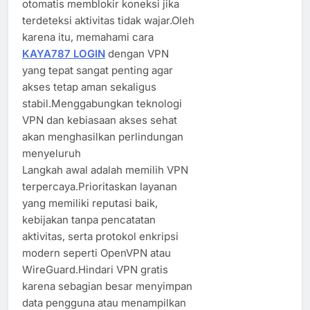
otomatis memblokir koneksi jika
terdeteksi aktivitas tidak wajar.Oleh
karena itu, memahami cara
KAYA787 LOGIN
dengan VPN
yang tepat sangat penting agar
akses tetap aman sekaligus
stabil.Menggabungkan teknologi
VPN dan kebiasaan akses sehat
akan menghasilkan perlindungan
menyeluruh
Langkah awal adalah memilih VPN
terpercaya.Prioritaskan layanan
yang memiliki reputasi baik,
kebijakan tanpa pencatatan
aktivitas, serta protokol enkripsi
modern seperti OpenVPN atau
WireGuard.Hindari VPN gratis
karena sebagian besar menyimpan
data pengguna atau menampilkan