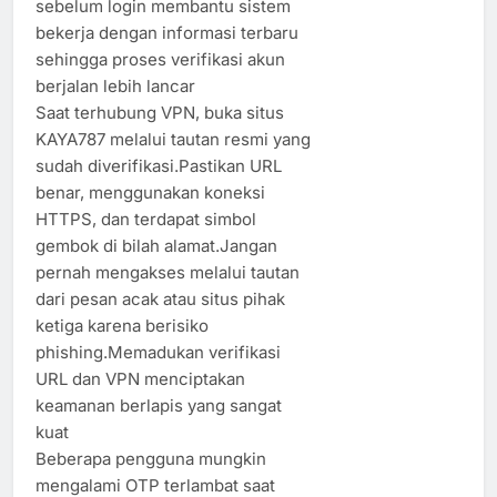
sebelum login membantu sistem
bekerja dengan informasi terbaru
sehingga proses verifikasi akun
berjalan lebih lancar
Saat terhubung VPN, buka situs
KAYA787 melalui tautan resmi yang
sudah diverifikasi.Pastikan URL
benar, menggunakan koneksi
HTTPS, dan terdapat simbol
gembok di bilah alamat.Jangan
pernah mengakses melalui tautan
dari pesan acak atau situs pihak
ketiga karena berisiko
phishing.Memadukan verifikasi
URL dan VPN menciptakan
keamanan berlapis yang sangat
kuat
Beberapa pengguna mungkin
mengalami OTP terlambat saat