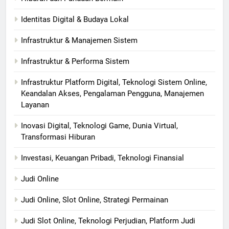
Identitas Digital & Budaya Lokal
Infrastruktur & Manajemen Sistem
Infrastruktur & Performa Sistem
Infrastruktur Platform Digital, Teknologi Sistem Online,
Keandalan Akses, Pengalaman Pengguna, Manajemen
Layanan
Inovasi Digital, Teknologi Game, Dunia Virtual,
Transformasi Hiburan
Investasi, Keuangan Pribadi, Teknologi Finansial
Judi Online
Judi Online, Slot Online, Strategi Permainan
Judi Slot Online, Teknologi Perjudian, Platform Judi