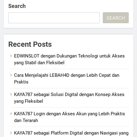
Search
SEARCH
Recent Posts
EDWINSLOT dengan Dukungan Teknologi untuk Akses
yang Stabil dan Fleksibel
Cara Menjelajahi LEBAH4D dengan Lebih Cepat dan
Praktis
KAYA787 sebagai Solusi Digital dengan Konsep Akses
yang Fleksibel
KAYA787 Login dengan Akses Akun yang Lebih Praktis
dan Terarah
KAYA787 sebagai Platform Digital dengan Navigasi yang