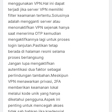
menggunakan VPN.Hal ini dapat
terjadi jika server VPN memiliki
filter keamanan tertentu.Solusinya
adalah mengganti server atau
menonaktifkan VPN sejenak hanya
saat menerima OTP kemudian
mengaktifkannya lagi untuk proses
login lanjutan.Pastikan tetap
berada di halaman resmi selama
proses berlangsung
Jangan lupa mengaktifkan
autentikasi dua faktor sebagai
perlindungan tambahan.Meskipun
VPN menawarkan privasi, 2FA
memberikan keamanan lokal
melalui kode unik yang hanya
diketahui pengguna.Aspek ini
penting untuk mencegah akses
tidak sah bahkan jika kredensial