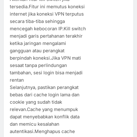
tersedia.Fitur ini memutus koneksi
internet jika koneksi VPN terputus
secara tiba-tiba sehingga
mencegah kebocoran IP.Kill switch
menjadi garis pertahanan terakhir
ketika jaringan mengalami
gangguan atau perangkat
berpindah koneksi.Jika VPN mati
sesaat tanpa perlindungan
tambahan, sesi login bisa menjadi
rentan
Selanjutnya, pastikan perangkat
bebas dari cache login lama dan
cookie yang sudah tidak
relevan.Cache yang menumpuk
dapat menyebabkan konflik data
dan memicu kesalahan
autentikasi.Menghapus cache