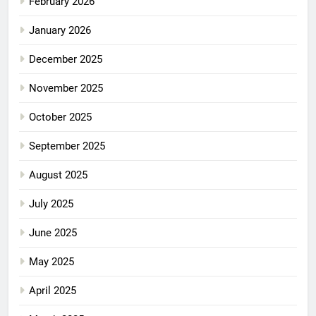
February 2026
January 2026
December 2025
November 2025
October 2025
September 2025
August 2025
July 2025
June 2025
May 2025
April 2025