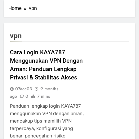
Home
vpn
vpn
Cara Login KAYA787
Menggunakan VPN Dengan
Aman: Panduan Lengkap
Privasi & Stabilitas Akses
07acc03
9 months
ago
0
7 mins
Panduan lengkap login KAYA787
menggunakan VPN dengan aman,
mencakup tips memilih VPN
terpercaya, konfigurasi yang
benar, pencegahan risiko