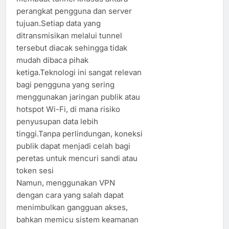
perangkat pengguna dan server
tujuan.Setiap data yang
ditransmisikan melalui tunnel
tersebut diacak sehingga tidak
mudah dibaca pihak
ketiga.Teknologi ini sangat relevan
bagi pengguna yang sering
menggunakan jaringan publik atau
hotspot Wi-Fi, di mana risiko
penyusupan data lebih
tinggi.Tanpa perlindungan, koneksi
publik dapat menjadi celah bagi
peretas untuk mencuri sandi atau
token sesi
Namun, menggunakan VPN
dengan cara yang salah dapat
menimbulkan gangguan akses,
bahkan memicu sistem keamanan