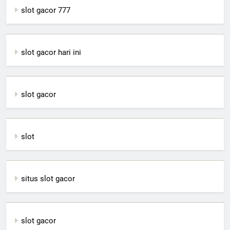
slot gacor 777
slot gacor hari ini
slot gacor
slot
situs slot gacor
slot gacor