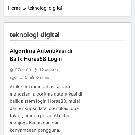
Home
teknologi digital
teknologi digital
Algoritma Autentikasi di
Balik Horas88 Login
07acc03
12 months
ago
0
6 mins
Artikel ini membahas secara
mendalam algoritma autentikasi di
balik sistem login Horas88, mulai
dari enkripsi data, otentikasi dua
faktor, hingga peran AI dalam
menjaga keamanan dan
kenyamanan pengguna.