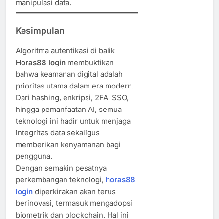
manipulasi data.
Kesimpulan
Algoritma autentikasi di balik
Horas88 login
membuktikan
bahwa keamanan digital adalah
prioritas utama dalam era modern.
Dari hashing, enkripsi, 2FA, SSO,
hingga pemanfaatan AI, semua
teknologi ini hadir untuk menjaga
integritas data sekaligus
memberikan kenyamanan bagi
pengguna.
Dengan semakin pesatnya
perkembangan teknologi,
horas88
login
diperkirakan akan terus
berinovasi, termasuk mengadopsi
biometrik dan blockchain. Hal ini