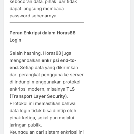
kebocoran data, pihak luar tidak
dapat langsung membaca
password sebenarnya.
Peran Enkripsi dalam Horas88
Login
Selain hashing, Horas88 juga
mengandalkan
enkripsi end-to-
end
. Setiap data yang dikirimkan
dari perangkat pengguna ke server
dilindungi menggunakan protokol
enkripsi modern, misalnya
TLS
(Transport Layer Security)
.
Protokol ini memastikan bahwa
data login tidak bisa diintip oleh
pihak ketiga, sekalipun melalui
jaringan publik.
Keunggulan dari sistem enkripsi ini