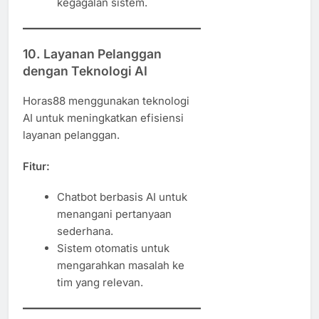
kegagalan sistem.
10. Layanan Pelanggan
dengan Teknologi AI
Horas88 menggunakan teknologi
AI untuk meningkatkan efisiensi
layanan pelanggan.
Fitur:
Chatbot berbasis AI untuk
menangani pertanyaan
sederhana.
Sistem otomatis untuk
mengarahkan masalah ke
tim yang relevan.