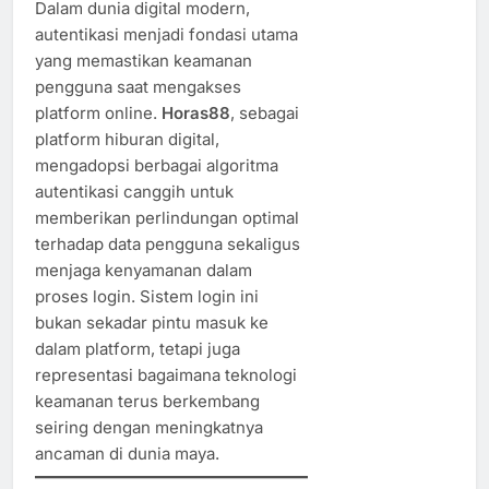
Dalam dunia digital modern,
autentikasi menjadi fondasi utama
yang memastikan keamanan
pengguna saat mengakses
platform online.
Horas88
, sebagai
platform hiburan digital,
mengadopsi berbagai algoritma
autentikasi canggih untuk
memberikan perlindungan optimal
terhadap data pengguna sekaligus
menjaga kenyamanan dalam
proses login. Sistem login ini
bukan sekadar pintu masuk ke
dalam platform, tetapi juga
representasi bagaimana teknologi
keamanan terus berkembang
seiring dengan meningkatnya
ancaman di dunia maya.