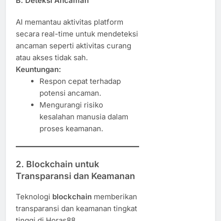
B. Deteksi Ancaman
AI memantau aktivitas platform
secara real-time untuk mendeteksi
ancaman seperti aktivitas curang
atau akses tidak sah.
Keuntungan:
Respon cepat terhadap
potensi ancaman.
Mengurangi risiko
kesalahan manusia dalam
proses keamanan.
2. Blockchain untuk
Transparansi dan Keamanan
Teknologi
blockchain
memberikan
transparansi dan keamanan tingkat
tinggi di Horas88.