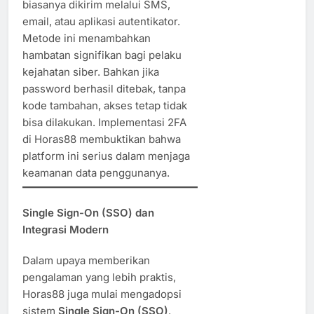
biasanya dikirim melalui SMS,
email, atau aplikasi autentikator.
Metode ini menambahkan
hambatan signifikan bagi pelaku
kejahatan siber. Bahkan jika
password berhasil ditebak, tanpa
kode tambahan, akses tetap tidak
bisa dilakukan. Implementasi 2FA
di Horas88 membuktikan bahwa
platform ini serius dalam menjaga
keamanan data penggunanya.
Single Sign-On (SSO) dan
Integrasi Modern
Dalam upaya memberikan
pengalaman yang lebih praktis,
Horas88 juga mulai mengadopsi
sistem
Single Sign-On (SSO)
.