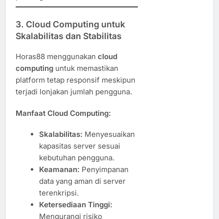
3. Cloud Computing untuk
Skalabilitas dan Stabilitas
Horas88 menggunakan
cloud
computing
untuk memastikan
platform tetap responsif meskipun
terjadi lonjakan jumlah pengguna.
Manfaat Cloud Computing:
Skalabilitas:
Menyesuaikan
kapasitas server sesuai
kebutuhan pengguna.
Keamanan:
Penyimpanan
data yang aman di server
terenkripsi.
Ketersediaan Tinggi:
Mengurangi risiko