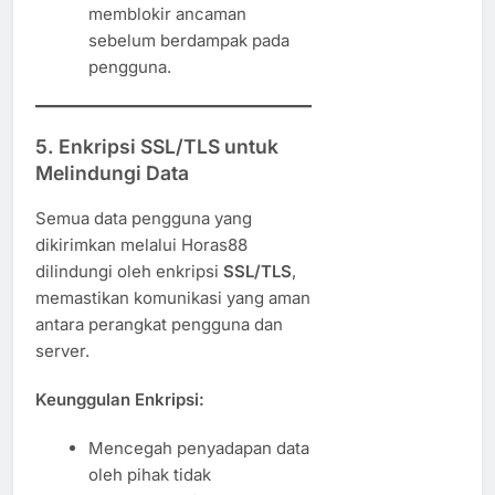
memblokir ancaman
sebelum berdampak pada
pengguna.
5. Enkripsi SSL/TLS untuk
Melindungi Data
Semua data pengguna yang
dikirimkan melalui Horas88
dilindungi oleh enkripsi
SSL/TLS
,
memastikan komunikasi yang aman
antara perangkat pengguna dan
server.
Keunggulan Enkripsi:
Mencegah penyadapan data
oleh pihak tidak