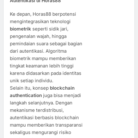
Autentikasi di Horas88
Ke depan, Horas88 berpotensi
mengintegrasikan teknologi
biometrik
seperti sidik jari,
pengenalan wajah, hingga
pemindaian suara sebagai bagian
dari autentikasi. Algoritma
biometrik mampu memberikan
tingkat keamanan lebih tinggi
karena didasarkan pada identitas
unik setiap individu.
Selain itu, konsep
blockchain
authentication
juga bisa menjadi
langkah selanjutnya. Dengan
mekanisme terdistribusi,
autentikasi berbasis blockchain
mampu memberikan transparansi
sekaligus mengurangi risiko