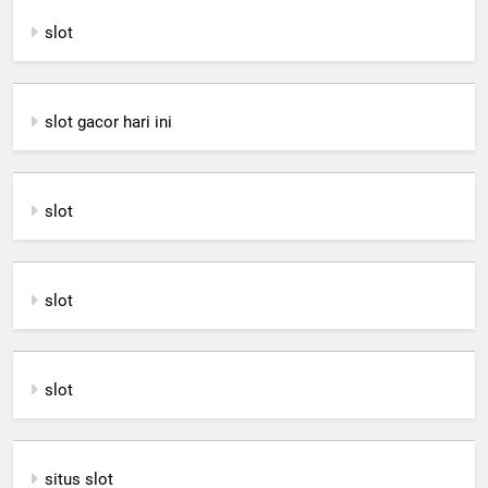
slot
slot gacor hari ini
slot
slot
slot
situs slot