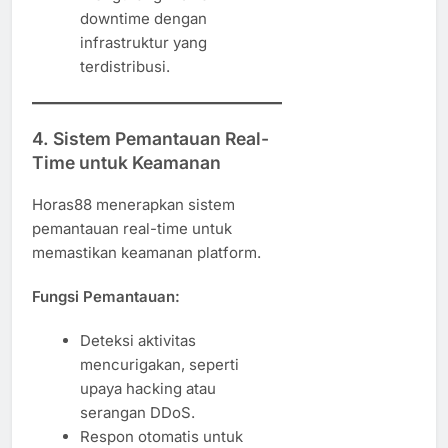
downtime dengan
infrastruktur yang
terdistribusi.
4. Sistem Pemantauan Real-
Time untuk Keamanan
Horas88 menerapkan sistem
pemantauan real-time untuk
memastikan keamanan platform.
Fungsi Pemantauan:
Deteksi aktivitas
mencurigakan, seperti
upaya hacking atau
serangan DDoS.
Respon otomatis untuk