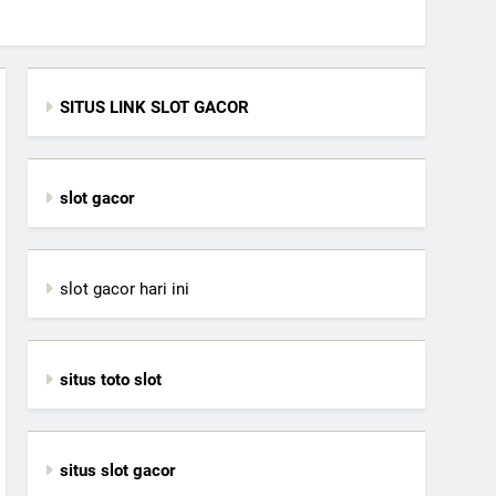
SITUS LINK SLOT GACOR
slot gacor
slot gacor hari ini
situs toto slot
situs slot gacor