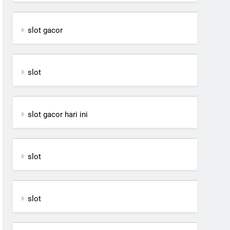
slot gacor
slot
slot gacor hari ini
slot
slot