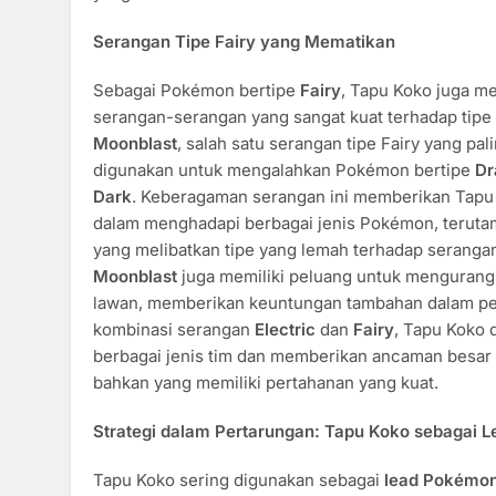
Serangan Tipe
Fairy
yang Mematikan
Sebagai Pokémon bertipe
Fairy
, Tapu Koko juga me
serangan-serangan yang sangat kuat terhadap tipe
Moonblast
, salah satu serangan tipe Fairy yang pal
digunakan untuk mengalahkan Pokémon bertipe
Dr
Dark
. Keberagaman serangan ini memberikan Tapu K
dalam menghadapi berbagai jenis Pokémon, teruta
yang melibatkan tipe yang lemah terhadap serangan
Moonblast
juga memiliki peluang untuk mengurangi
lawan, memberikan keuntungan tambahan dalam pe
kombinasi serangan
Electric
dan
Fairy
, Tapu Koko
berbagai jenis tim dan memberikan ancaman besar
bahkan yang memiliki pertahanan yang kuat.
Strategi dalam Pertarungan: Tapu Koko sebagai
L
Tapu Koko sering digunakan sebagai
lead Pokémo