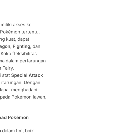
miliki akses ke
 Pokémon tertentu.
ing kuat, dapat
agon
,
Fighting
, dan
oko fleksibilitas
ma dalam pertarungan
 Fairy.
 stat
Special Attack
rtarungan. Dengan
 dapat menghadapi
 pada Pokémon lawan,
ead Pokémon
n
dalam tim, baik