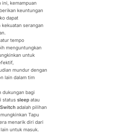
n ini, kemampuan
mberikan keuntungan
ko dapat
 kekuatan serangan
an.
gatur tempo
bih menguntungkan
ungkinkan untuk
fektif,
udian mundur dengan
 lain dalam tim
n dukungan bagi
i status
sleep
atau
 Switch
adalah pilihan
memungkinkan Tapu
a menarik diri dari
ain untuk masuk.