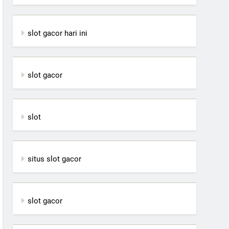
slot gacor hari ini
slot gacor
slot
situs slot gacor
slot gacor