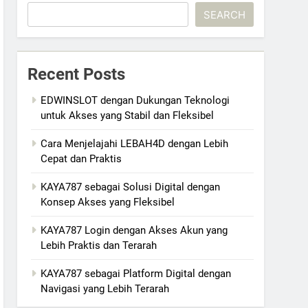
SEARCH
Recent Posts
EDWINSLOT dengan Dukungan Teknologi
untuk Akses yang Stabil dan Fleksibel
Cara Menjelajahi LEBAH4D dengan Lebih
Cepat dan Praktis
KAYA787 sebagai Solusi Digital dengan
Konsep Akses yang Fleksibel
KAYA787 Login dengan Akses Akun yang
Lebih Praktis dan Terarah
KAYA787 sebagai Platform Digital dengan
Navigasi yang Lebih Terarah