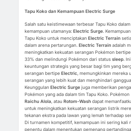
Tapu Koko dan Kemampuan
Electric Surge
Salah satu keistimewaan terbesar Tapu Koko dalam
kemampuan utamanya:
Electric Surge
. Kemampuan
Tapu Koko untuk menciptakan
Electric Terrain
setia
dalam arena pertarungan.
Electric Terrain
adalah m
meningkatkan kekuatan serangan Pokémon bertip
33% dan melindungi Pokémon dari status
sleep
. I
keuntungan strategis yang besar bagi tim yang be
serangan bertipe
Electric
, memungkinkan mereka u
serangan yang lebih kuat dan menghindari gangguan
Keunggulan
Electric Surge
juga memberikan penga
Pokémon yang ada dalam tim Tapu Koko. Pokémon 
Raichu Alola
, atau
Rotom-Wash
dapat memanfaatkan
untuk meningkatkan kekuatan serangan listrik mer
tekanan ekstra pada lawan yang lemah terhadap sera
Di turnamen kompetitif, kemampuan ini sering kali 
penentu dalam menentukan pemenang pertandinga