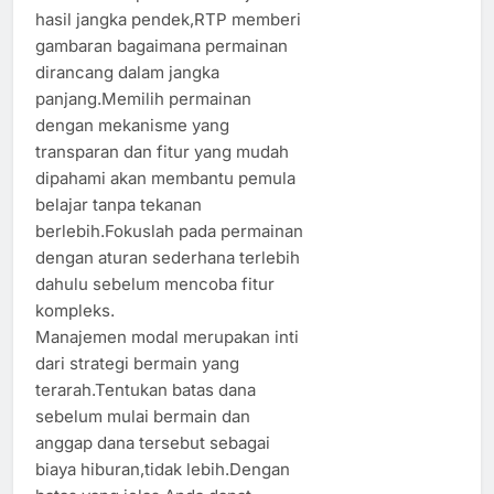
hasil jangka pendek,RTP memberi
gambaran bagaimana permainan
dirancang dalam jangka
panjang.Memilih permainan
dengan mekanisme yang
transparan dan fitur yang mudah
dipahami akan membantu pemula
belajar tanpa tekanan
berlebih.Fokuslah pada permainan
dengan aturan sederhana terlebih
dahulu sebelum mencoba fitur
kompleks.
Manajemen modal merupakan inti
dari strategi bermain yang
terarah.Tentukan batas dana
sebelum mulai bermain dan
anggap dana tersebut sebagai
biaya hiburan,tidak lebih.Dengan