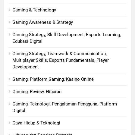
Gaming & Technology
Gaming Awareness & Strategy
Gaming Strategy, Skill Development, Esports Learning,
Edukasi Digital
Gaming Strategy, Teamwork & Communication,
Multiplayer Skills, Esports Fundamentals, Player
Development
Gaming, Platform Gaming, Kasino Online
Gaming, Review, Hiburan
Gaming, Teknologi, Pengalaman Pengguna, Platform
Digital
Gaya Hidup & Teknologi