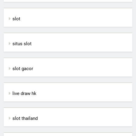
slot
situs slot
slot gacor
live draw hk
slot thailand