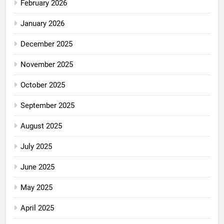
February 2026
January 2026
December 2025
November 2025
October 2025
September 2025
August 2025
July 2025
June 2025
May 2025
April 2025