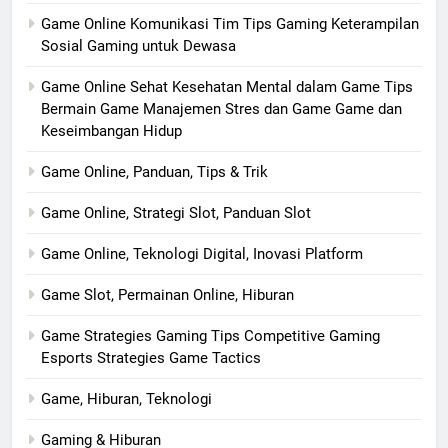
Game Online Komunikasi Tim Tips Gaming Keterampilan
Sosial Gaming untuk Dewasa
Game Online Sehat Kesehatan Mental dalam Game Tips
Bermain Game Manajemen Stres dan Game Game dan
Keseimbangan Hidup
Game Online, Panduan, Tips & Trik
Game Online, Strategi Slot, Panduan Slot
Game Online, Teknologi Digital, Inovasi Platform
Game Slot, Permainan Online, Hiburan
Game Strategies Gaming Tips Competitive Gaming
Esports Strategies Game Tactics
Game, Hiburan, Teknologi
Gaming & Hiburan