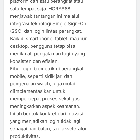
platform dari satu perangkat atau
satu tempat saja. HORAS88
menjawab tantangan ini melalui
integrasi teknologi Single Sign-On
(SSO) dan login lintas perangkat.
Baik di smartphone, tablet, maupun
desktop, pengguna tetap bisa
menikmati pengalaman login yang
konsisten dan efisien.
Fitur login biometrik di perangkat
mobile, seperti sidik jari dan
pengenalan wajah, juga mulai
diimplementasikan untuk
mempercepat proses sekaligus
meningkatkan aspek keamanan.
Inilah bentuk konkret dari inovasi
yang menjadikan login tidak lagi
sebagai hambatan, tapi akselerator
produktivitas.