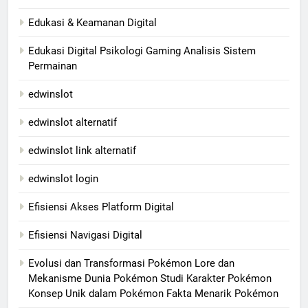
Edukasi & Keamanan Digital
Edukasi Digital Psikologi Gaming Analisis Sistem
Permainan
edwinslot
edwinslot alternatif
edwinslot link alternatif
edwinslot login
Efisiensi Akses Platform Digital
Efisiensi Navigasi Digital
Evolusi dan Transformasi Pokémon Lore dan
Mekanisme Dunia Pokémon Studi Karakter Pokémon
Konsep Unik dalam Pokémon Fakta Menarik Pokémon