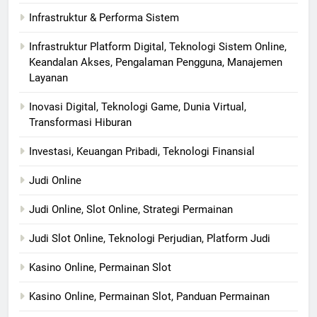
Infrastruktur & Performa Sistem
Infrastruktur Platform Digital, Teknologi Sistem Online,
Keandalan Akses, Pengalaman Pengguna, Manajemen
Layanan
Inovasi Digital, Teknologi Game, Dunia Virtual,
Transformasi Hiburan
Investasi, Keuangan Pribadi, Teknologi Finansial
Judi Online
Judi Online, Slot Online, Strategi Permainan
Judi Slot Online, Teknologi Perjudian, Platform Judi
Kasino Online, Permainan Slot
Kasino Online, Permainan Slot, Panduan Permainan