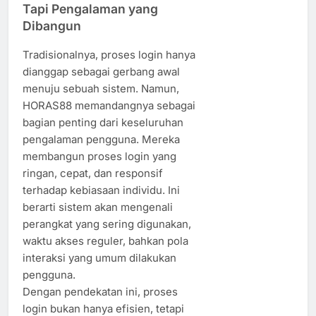
Tapi Pengalaman yang
Dibangun
Tradisionalnya, proses login hanya
dianggap sebagai gerbang awal
menuju sebuah sistem. Namun,
HORAS88 memandangnya sebagai
bagian penting dari keseluruhan
pengalaman pengguna. Mereka
membangun proses login yang
ringan, cepat, dan responsif
terhadap kebiasaan individu. Ini
berarti sistem akan mengenali
perangkat yang sering digunakan,
waktu akses reguler, bahkan pola
interaksi yang umum dilakukan
pengguna.
Dengan pendekatan ini, proses
login bukan hanya efisien, tetapi