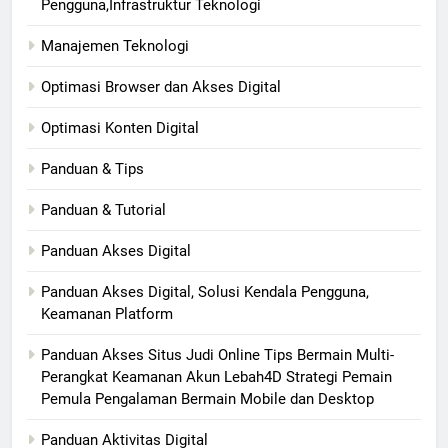
Pengguna,Infrastruktur Teknologi
Manajemen Teknologi
Optimasi Browser dan Akses Digital
Optimasi Konten Digital
Panduan & Tips
Panduan & Tutorial
Panduan Akses Digital
Panduan Akses Digital, Solusi Kendala Pengguna,
Keamanan Platform
Panduan Akses Situs Judi Online Tips Bermain Multi-
Perangkat Keamanan Akun Lebah4D Strategi Pemain
Pemula Pengalaman Bermain Mobile dan Desktop
Panduan Aktivitas Digital