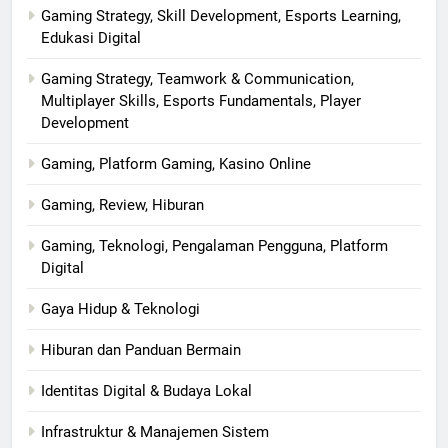
Gaming Strategy, Skill Development, Esports Learning,
Edukasi Digital
Gaming Strategy, Teamwork & Communication,
Multiplayer Skills, Esports Fundamentals, Player
Development
Gaming, Platform Gaming, Kasino Online
Gaming, Review, Hiburan
Gaming, Teknologi, Pengalaman Pengguna, Platform
Digital
Gaya Hidup & Teknologi
Hiburan dan Panduan Bermain
Identitas Digital & Budaya Lokal
Infrastruktur & Manajemen Sistem