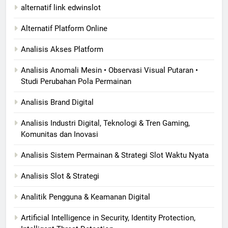
alternatif link edwinslot
Alternatif Platform Online
Analisis Akses Platform
Analisis Anomali Mesin • Observasi Visual Putaran •
Studi Perubahan Pola Permainan
Analisis Brand Digital
Analisis Industri Digital, Teknologi & Tren Gaming,
Komunitas dan Inovasi
Analisis Sistem Permainan & Strategi Slot Waktu Nyata
Analisis Slot & Strategi
Analitik Pengguna & Keamanan Digital
Artificial Intelligence in Security, Identity Protection,