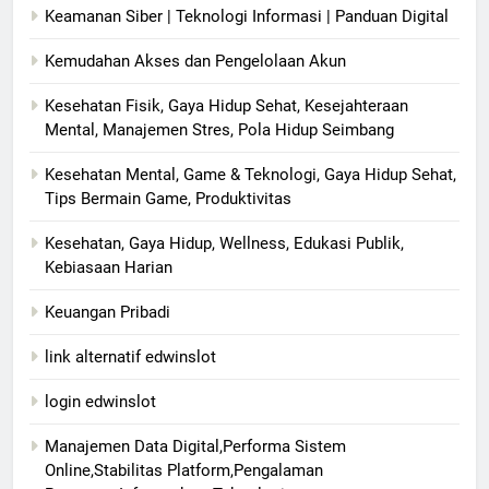
Keamanan Siber | Teknologi Informasi | Panduan Digital
Kemudahan Akses dan Pengelolaan Akun
Kesehatan Fisik, Gaya Hidup Sehat, Kesejahteraan
Mental, Manajemen Stres, Pola Hidup Seimbang
Kesehatan Mental, Game & Teknologi, Gaya Hidup Sehat,
Tips Bermain Game, Produktivitas
Kesehatan, Gaya Hidup, Wellness, Edukasi Publik,
Kebiasaan Harian
Keuangan Pribadi
link alternatif edwinslot
login edwinslot
Manajemen Data Digital,Performa Sistem
Online,Stabilitas Platform,Pengalaman