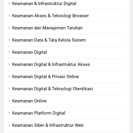
Keamanan & Infrastruktur Digital
Keamanan Akses & Teknologi Browser
Keamanan dan Manajemen Taruhan
Keamanan Data & Tata Kelola Sistem
Keamanan Digital
Keamanan Digital & Infrastruktur Akses
Keamanan Digital & Privasi Online
Keamanan Digital & Teknologi Otentikasi
Keamanan Online
Keamanan Platform Digital
Keamanan Siber & Infrastruktur Web