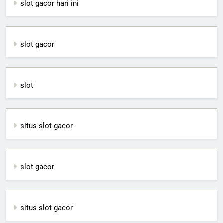
slot gacor hari ini
slot gacor
slot
situs slot gacor
slot gacor
situs slot gacor