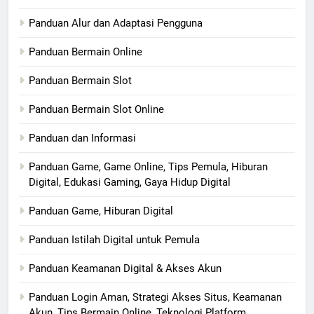
Panduan Alur dan Adaptasi Pengguna
Panduan Bermain Online
Panduan Bermain Slot
Panduan Bermain Slot Online
Panduan dan Informasi
Panduan Game, Game Online, Tips Pemula, Hiburan
Digital, Edukasi Gaming, Gaya Hidup Digital
Panduan Game, Hiburan Digital
Panduan Istilah Digital untuk Pemula
Panduan Keamanan Digital & Akses Akun
Panduan Login Aman, Strategi Akses Situs, Keamanan
Akun, Tips Bermain Online, Teknologi Platform