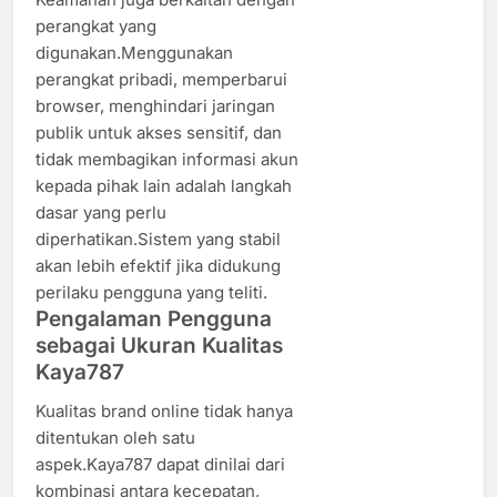
perangkat yang
digunakan.Menggunakan
perangkat pribadi, memperbarui
browser, menghindari jaringan
publik untuk akses sensitif, dan
tidak membagikan informasi akun
kepada pihak lain adalah langkah
dasar yang perlu
diperhatikan.Sistem yang stabil
akan lebih efektif jika didukung
perilaku pengguna yang teliti.
Pengalaman Pengguna
sebagai Ukuran Kualitas
Kaya787
Kualitas brand online tidak hanya
ditentukan oleh satu
aspek.Kaya787 dapat dinilai dari
kombinasi antara kecepatan,