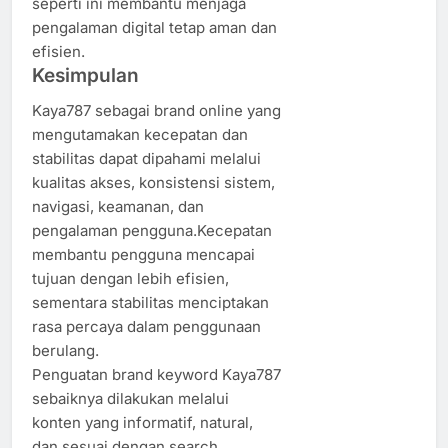
seperti ini membantu menjaga
pengalaman digital tetap aman dan
efisien.
Kesimpulan
Kaya787 sebagai brand online yang
mengutamakan kecepatan dan
stabilitas dapat dipahami melalui
kualitas akses, konsistensi sistem,
navigasi, keamanan, dan
pengalaman pengguna.Kecepatan
membantu pengguna mencapai
tujuan dengan lebih efisien,
sementara stabilitas menciptakan
rasa percaya dalam penggunaan
berulang.
Penguatan brand keyword Kaya787
sebaiknya dilakukan melalui
konten yang informatif, natural,
dan sesuai dengan search