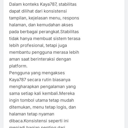
Dalam konteks Kaya787, stabilitas
dapat dilihat dari konsistensi
tampilan, kejelasan menu, respons
halaman, dan kemudahan akses
pada berbagai perangkat.Stabilitas
tidak hanya membuat sistem terasa
lebih profesional, tetapi juga
membantu pengguna merasa lebih
aman saat berinteraksi dengan
platform.
Pengguna yang mengakses
Kaya787 secara rutin biasanya
mengharapkan pengalaman yang
sama setiap kali kembali.Mereka
ingin tombol utama tetap mudah
ditemukan, menu tetap logis, dan
halaman tetap nyaman
dibaca.Konsistensi seperti ini
menjadi bagian penting dari