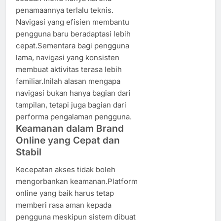
penamaannya terlalu teknis.
Navigasi yang efisien membantu
pengguna baru beradaptasi lebih
cepat.Sementara bagi pengguna
lama, navigasi yang konsisten
membuat aktivitas terasa lebih
familiar.Inilah alasan mengapa
navigasi bukan hanya bagian dari
tampilan, tetapi juga bagian dari
performa pengalaman pengguna.
Keamanan dalam Brand
Online yang Cepat dan
Stabil
Kecepatan akses tidak boleh
mengorbankan keamanan.Platform
online yang baik harus tetap
memberi rasa aman kepada
pengguna meskipun sistem dibuat