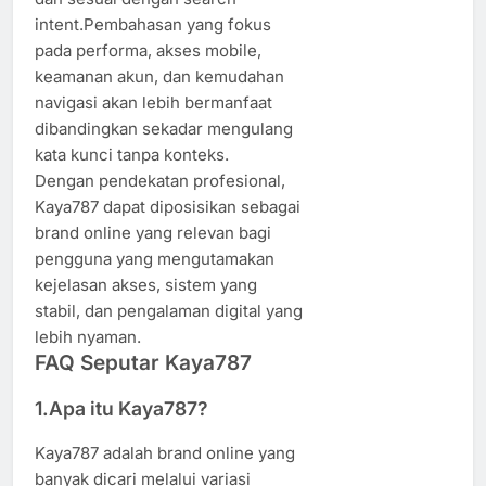
intent.Pembahasan yang fokus
pada performa, akses mobile,
keamanan akun, dan kemudahan
navigasi akan lebih bermanfaat
dibandingkan sekadar mengulang
kata kunci tanpa konteks.
Dengan pendekatan profesional,
Kaya787 dapat diposisikan sebagai
brand online yang relevan bagi
pengguna yang mengutamakan
kejelasan akses, sistem yang
stabil, dan pengalaman digital yang
lebih nyaman.
FAQ Seputar Kaya787
1.Apa itu Kaya787?
Kaya787 adalah brand online yang
banyak dicari melalui variasi