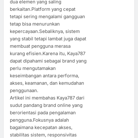
dua elemen yang saling
berkaitan.Platform yang cepat
tetapi sering mengalami gangguan
tetap bisa menurunkan
kepercayaan.Sebaliknya, sistem
yang stabil tetapi lambat juga dapat
membuat pengguna merasa
kurang efisien.Karena itu, Kaya787
dapat dipahami sebagai brand yang
perlu mengutamakan
keseimbangan antara performa,
akses, keamanan, dan kemudahan
penggunaan.
Artikel ini membahas Kaya787 dari
sudut pandang brand online yang
berorientasi pada pengalaman
pengguna.Fokusnya adalah
bagaimana kecepatan akses,
stabilitas sistem, responsivitas