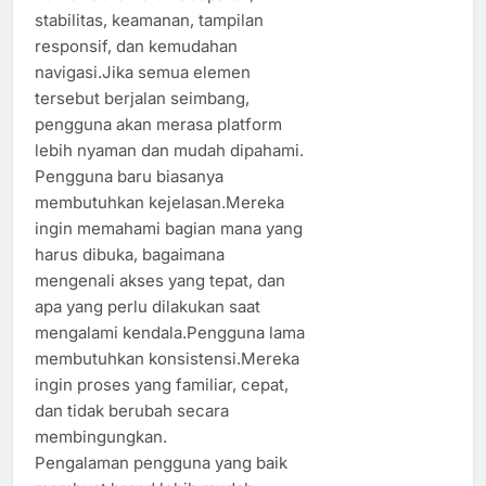
stabilitas, keamanan, tampilan
responsif, dan kemudahan
navigasi.Jika semua elemen
tersebut berjalan seimbang,
pengguna akan merasa platform
lebih nyaman dan mudah dipahami.
Pengguna baru biasanya
membutuhkan kejelasan.Mereka
ingin memahami bagian mana yang
harus dibuka, bagaimana
mengenali akses yang tepat, dan
apa yang perlu dilakukan saat
mengalami kendala.Pengguna lama
membutuhkan konsistensi.Mereka
ingin proses yang familiar, cepat,
dan tidak berubah secara
membingungkan.
Pengalaman pengguna yang baik