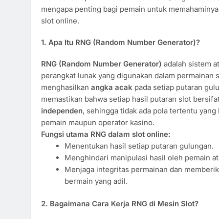
mengapa penting bagi pemain untuk memahaminya
slot online.
1. Apa Itu RNG (Random Number Generator)?
RNG (Random Number Generator)
adalah sistem a
perangkat lunak yang digunakan dalam permainan sl
menghasilkan
angka acak
pada setiap putaran gulu
memastikan bahwa setiap hasil putaran slot bersifa
independen
, sehingga tidak ada pola tertentu yang 
pemain maupun operator kasino.
Fungsi utama RNG dalam slot online:
Menentukan hasil setiap putaran gulungan.
Menghindari manipulasi hasil oleh pemain at
Menjaga integritas permainan dan memberi
bermain yang adil.
2. Bagaimana Cara Kerja RNG di Mesin Slot?