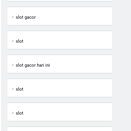
slot gacor
slot
slot gacor hari ini
slot
slot