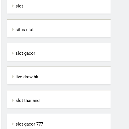
slot
situs slot
slot gacor
live draw hk
slot thailand
slot gacor 777