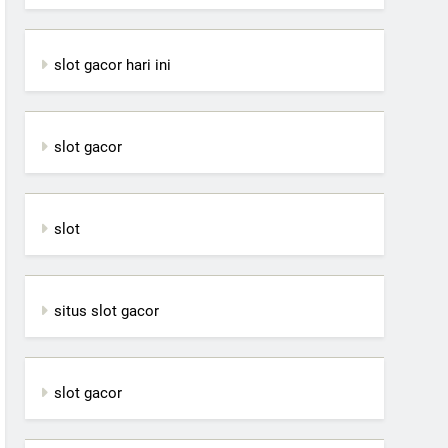
slot gacor hari ini
slot gacor
slot
situs slot gacor
slot gacor