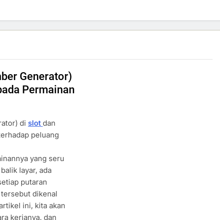
er Generator)
 pada Permainan
ator) di
slot
dan
terhadap peluang
ainannya yang seru
alik layar, ada
etiap putaran
 tersebut dikenal
rtikel ini, kita akan
ra kerjanya, dan