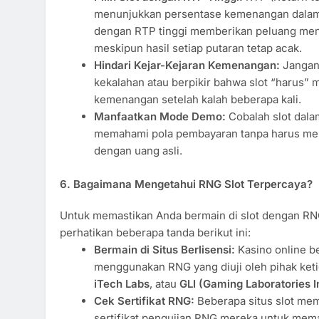
menunjukkan persentase kemenangan dalam 
dengan RTP tinggi memberikan peluang mena
meskipun hasil setiap putaran tetap acak.
Hindari Kejar-Kejaran Kemenangan:
Jangan
kekalahan atau berpikir bahwa slot “harus”
kemenangan setelah kalah beberapa kali.
Manfaatkan Mode Demo:
Cobalah slot dal
memahami pola pembayaran tanpa harus men
dengan uang asli.
6. Bagaimana Mengetahui RNG Slot Terpercaya?
Untuk memastikan Anda bermain di slot dengan RNG
perhatikan beberapa tanda berikut ini:
Bermain di Situs Berlisensi:
Kasino online be
menggunakan RNG yang diuji oleh pihak keti
iTech Labs
, atau
GLI (Gaming Laboratories I
Cek Sertifikat RNG:
Beberapa situs slot mem
sertifikat pengujian RNG mereka untuk mema