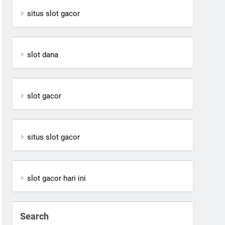
situs slot gacor
slot dana
slot gacor
situs slot gacor
slot gacor hari ini
Search