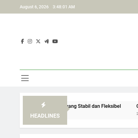
Skip
August 6, 2026
3:48:02 AM
to
content
Rea
Tingkatka
i untuk Akses yang Stabil dan Fleksibel
Cara Menjela
2 Weeks Ago
HEADLINES