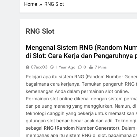
Home
RNG Slot
RNG Slot
Mengenal Sistem RNG (Random Numb
di Slot: Cara Kerja dan Pengaruhnya
07acc03
1 Year Ago
0
7 Mins
Pelajari apa itu sistem RNG (Random Number Gener
bagaimana cara kerjanya. Temukan pengaruh RNG 
kemenangan Anda dalam permainan slot online.
Permainan slot online dikenal dengan sistem perm
dan peluang menang yang menggiurkan. Namun, di b
teknologi canggih yang bekerja untuk memastikan s
gulungan slot benar-benar acak dan adil. Teknologi
sebagai
RNG (Random Number Generator)
. Dalam a
membahas apa itu sistem RNG di slot, bagaimana ca