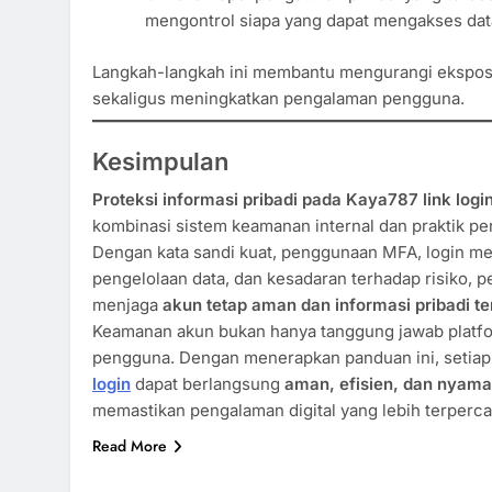
mengontrol siapa yang dapat mengakses dat
Langkah-langkah ini membantu mengurangi eksposu
sekaligus meningkatkan pengalaman pengguna.
Kesimpulan
Proteksi informasi pribadi pada Kaya787 link logi
kombinasi sistem keamanan internal dan praktik p
Dengan kata sandi kuat, penggunaan MFA, login mela
pengelolaan data, dan kesadaran terhadap risiko, 
menjaga
akun tetap aman dan informasi pribadi te
Keamanan akun bukan hanya tanggung jawab platfor
pengguna. Dengan menerapkan panduan ini, setia
login
dapat berlangsung
aman, efisien, dan nyam
memastikan pengalaman digital yang lebih terperca
Read More