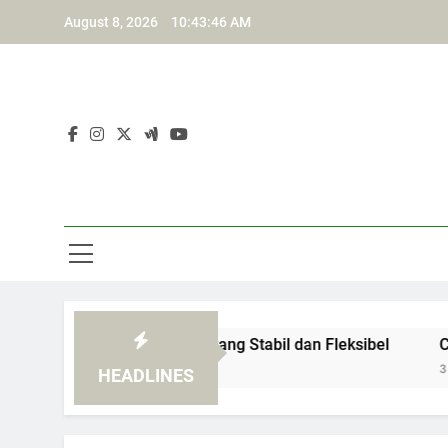
Skip
August 8, 2026
10:43:47 AM
to
content
Rea
Tingkatka
logi untuk Akses yang Stabil dan Fleksibel
Cara Menj
3 Weeks Ago
HEADLINES