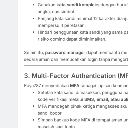
Gunakan
kata sandi kompleks
dengan huruf 
angka, dan simbol.
Panjang kata sandi minimal 12 karakter dianj
mempersulit peretasan.
Hindari penggunaan kata sandi yang sama pa
risiko domino dapat diminimalkan.
Selain itu,
password manager
dapat membantu men
secara aman dan memudahkan login tanpa mengorba
3. Multi-Factor Authentication (M
Kaya787 menyediakan
MFA
sebagai lapisan keama
Setelah kata sandi dimasukkan, pengguna 
kode verifikasi melalui
SMS, email, atau apli
MFA mencegah pihak ketiga mengakses aku
sandi bocor.
Simpan backup kode MFA di tempat aman un
masalah saat login.