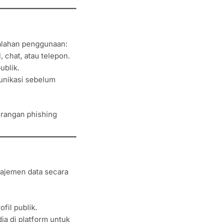
esalahan penggunaan:
 chat, atau telepon.
ublik.
munikasi sebelum
erangan phishing
ajemen data secara
ofil publik.
ia di platform untuk