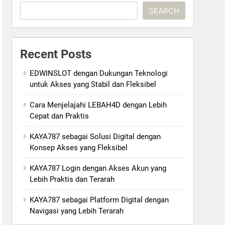
SEARCH
Recent Posts
EDWINSLOT dengan Dukungan Teknologi
untuk Akses yang Stabil dan Fleksibel
Cara Menjelajahi LEBAH4D dengan Lebih
Cepat dan Praktis
KAYA787 sebagai Solusi Digital dengan
Konsep Akses yang Fleksibel
KAYA787 Login dengan Akses Akun yang
Lebih Praktis dan Terarah
KAYA787 sebagai Platform Digital dengan
Navigasi yang Lebih Terarah