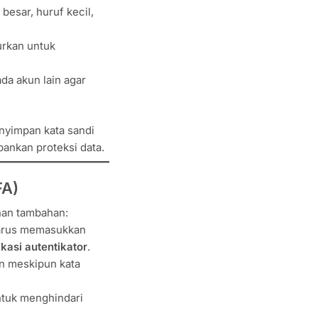
besar, huruf kecil,
urkan untuk
da akun lain agar
yimpan kata sandi
nkan proteksi data.
FA)
nan tambahan:
harus memasukkan
kasi autentikator
.
n meskipun kata
tuk menghindari