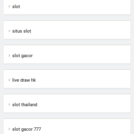
slot
situs slot
slot gacor
live draw hk
slot thailand
slot gacor 777