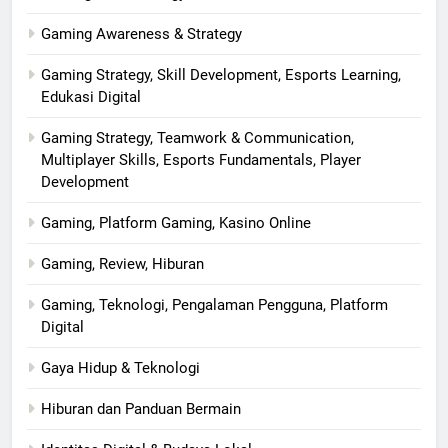
Gaming Awareness & Strategy
Gaming Strategy, Skill Development, Esports Learning,
Edukasi Digital
Gaming Strategy, Teamwork & Communication,
Multiplayer Skills, Esports Fundamentals, Player
Development
Gaming, Platform Gaming, Kasino Online
Gaming, Review, Hiburan
Gaming, Teknologi, Pengalaman Pengguna, Platform
Digital
Gaya Hidup & Teknologi
Hiburan dan Panduan Bermain