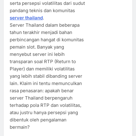
serta persepsi volatilitas dari sudut
pandang teknis dan komunitas
server thailand
.
Server Thailand dalam beberapa
tahun terakhir menjadi bahan
perbincangan hangat di komunitas
pemain slot. Banyak yang
menyebut server ini lebih
transparan soal RTP (Return to
Player) dan memiliki volatilitas
yang lebih stabil dibanding server
lain. Klaim ini tentu memunculkan
rasa penasaran: apakah benar
server Thailand berpengaruh
terhadap pola RTP dan volatilitas,
atau justru hanya persepsi yang
dibentuk oleh pengalaman
bermain?