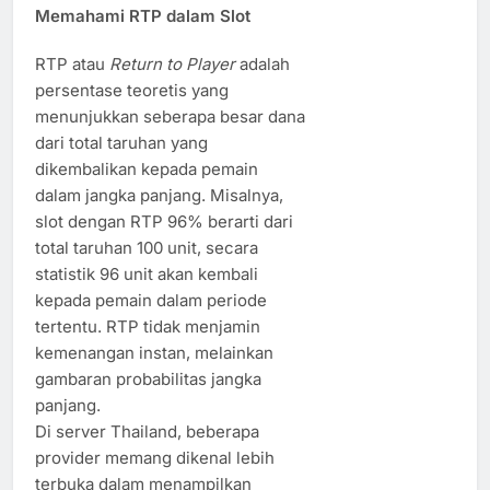
Memahami RTP dalam Slot
RTP atau
Return to Player
adalah
persentase teoretis yang
menunjukkan seberapa besar dana
dari total taruhan yang
dikembalikan kepada pemain
dalam jangka panjang. Misalnya,
slot dengan RTP 96% berarti dari
total taruhan 100 unit, secara
statistik 96 unit akan kembali
kepada pemain dalam periode
tertentu. RTP tidak menjamin
kemenangan instan, melainkan
gambaran probabilitas jangka
panjang.
Di server Thailand, beberapa
provider memang dikenal lebih
terbuka dalam menampilkan