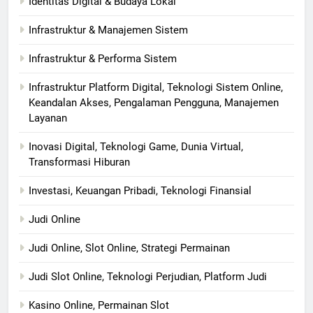
Identitas Digital & Budaya Lokal
Infrastruktur & Manajemen Sistem
Infrastruktur & Performa Sistem
Infrastruktur Platform Digital, Teknologi Sistem Online,
Keandalan Akses, Pengalaman Pengguna, Manajemen
Layanan
Inovasi Digital, Teknologi Game, Dunia Virtual,
Transformasi Hiburan
Investasi, Keuangan Pribadi, Teknologi Finansial
Judi Online
Judi Online, Slot Online, Strategi Permainan
Judi Slot Online, Teknologi Perjudian, Platform Judi
Kasino Online, Permainan Slot