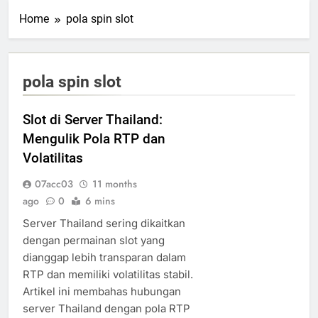
Home
pola spin slot
pola spin slot
Slot di Server Thailand:
Mengulik Pola RTP dan
Volatilitas
07acc03
11 months
ago
0
6 mins
Server Thailand sering dikaitkan
dengan permainan slot yang
dianggap lebih transparan dalam
RTP dan memiliki volatilitas stabil.
Artikel ini membahas hubungan
server Thailand dengan pola RTP