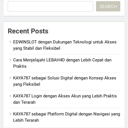
SEARCH
Recent Posts
EDWINSLOT dengan Dukungan Teknologi untuk Akses
yang Stabil dan Fleksibel
Cara Menjelajahi LEBAH4D dengan Lebih Cepat dan
Praktis
KAYA787 sebagai Solusi Digital dengan Konsep Akses
yang Fleksibel
KAYA787 Login dengan Akses Akun yang Lebih Praktis
dan Terarah
KAYA787 sebagai Platform Digital dengan Navigasi yang
Lebih Terarah