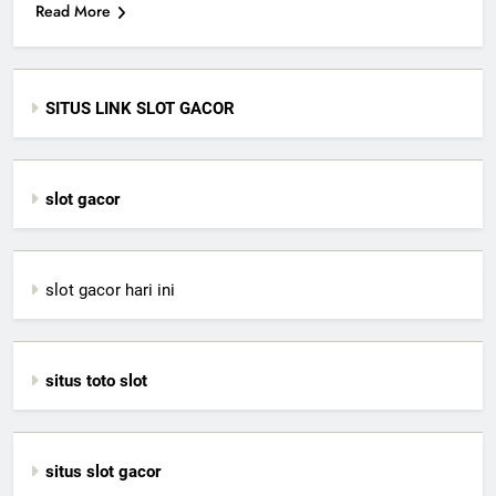
Read More
SITUS LINK SLOT GACOR
slot gacor
slot gacor hari ini
situs toto slot
situs slot gacor