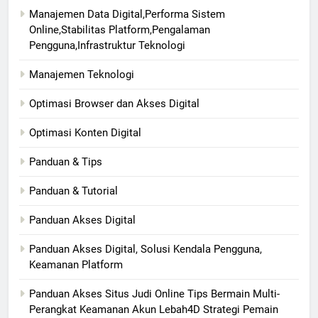
Manajemen Data Digital,Performa Sistem
Online,Stabilitas Platform,Pengalaman
Pengguna,Infrastruktur Teknologi
Manajemen Teknologi
Optimasi Browser dan Akses Digital
Optimasi Konten Digital
Panduan & Tips
Panduan & Tutorial
Panduan Akses Digital
Panduan Akses Digital, Solusi Kendala Pengguna,
Keamanan Platform
Panduan Akses Situs Judi Online Tips Bermain Multi-
Perangkat Keamanan Akun Lebah4D Strategi Pemain