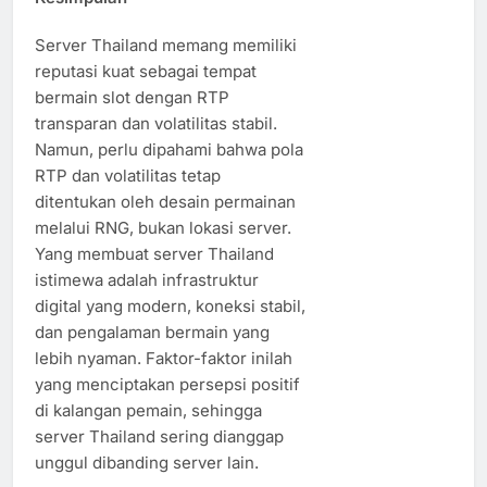
Server Thailand memang memiliki
reputasi kuat sebagai tempat
bermain slot dengan RTP
transparan dan volatilitas stabil.
Namun, perlu dipahami bahwa pola
RTP dan volatilitas tetap
ditentukan oleh desain permainan
melalui RNG, bukan lokasi server.
Yang membuat server Thailand
istimewa adalah infrastruktur
digital yang modern, koneksi stabil,
dan pengalaman bermain yang
lebih nyaman. Faktor-faktor inilah
yang menciptakan persepsi positif
di kalangan pemain, sehingga
server Thailand sering dianggap
unggul dibanding server lain.