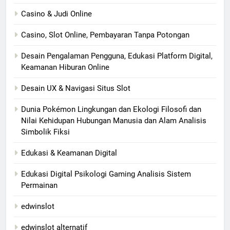
Casino & Judi Online
Casino, Slot Online, Pembayaran Tanpa Potongan
Desain Pengalaman Pengguna, Edukasi Platform Digital,
Keamanan Hiburan Online
Desain UX & Navigasi Situs Slot
Dunia Pokémon Lingkungan dan Ekologi Filosofi dan
Nilai Kehidupan Hubungan Manusia dan Alam Analisis
Simbolik Fiksi
Edukasi & Keamanan Digital
Edukasi Digital Psikologi Gaming Analisis Sistem
Permainan
edwinslot
edwinslot alternatif