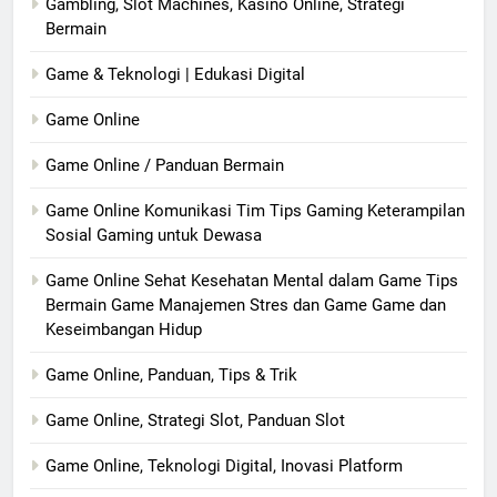
Gambling, Slot Machines, Kasino Online, Strategi
Bermain
Game & Teknologi | Edukasi Digital
Game Online
Game Online / Panduan Bermain
Game Online Komunikasi Tim Tips Gaming Keterampilan
Sosial Gaming untuk Dewasa
Game Online Sehat Kesehatan Mental dalam Game Tips
Bermain Game Manajemen Stres dan Game Game dan
Keseimbangan Hidup
Game Online, Panduan, Tips & Trik
Game Online, Strategi Slot, Panduan Slot
Game Online, Teknologi Digital, Inovasi Platform