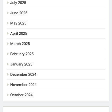
July 2025
June 2025
May 2025
April 2025
March 2025
February 2025
January 2025
December 2024
November 2024
October 2024