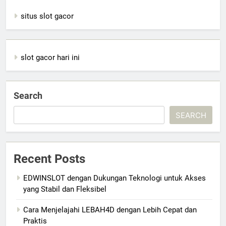
situs slot gacor
slot gacor hari ini
Search
SEARCH
Recent Posts
EDWINSLOT dengan Dukungan Teknologi untuk Akses
yang Stabil dan Fleksibel
Cara Menjelajahi LEBAH4D dengan Lebih Cepat dan
Praktis