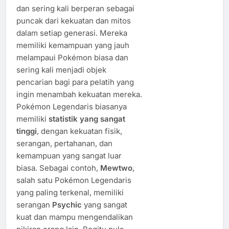
dan sering kali berperan sebagai
puncak dari kekuatan dan mitos
dalam setiap generasi. Mereka
memiliki kemampuan yang jauh
melampaui Pokémon biasa dan
sering kali menjadi objek
pencarian bagi para pelatih yang
ingin menambah kekuatan mereka.
Pokémon Legendaris biasanya
memiliki
statistik yang sangat
tinggi
, dengan kekuatan fisik,
serangan, pertahanan, dan
kemampuan yang sangat luar
biasa. Sebagai contoh,
Mewtwo
,
salah satu Pokémon Legendaris
yang paling terkenal, memiliki
serangan
Psychic
yang sangat
kuat dan mampu mengendalikan