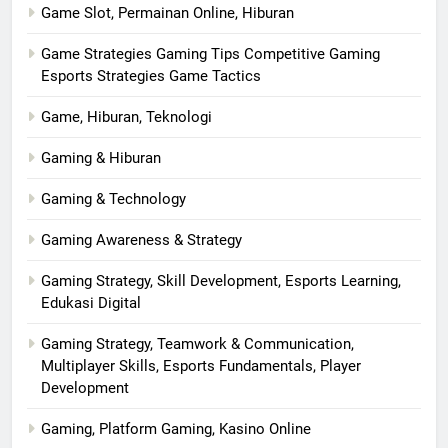
Game Slot, Permainan Online, Hiburan
Game Strategies Gaming Tips Competitive Gaming
Esports Strategies Game Tactics
Game, Hiburan, Teknologi
Gaming & Hiburan
Gaming & Technology
Gaming Awareness & Strategy
Gaming Strategy, Skill Development, Esports Learning,
Edukasi Digital
Gaming Strategy, Teamwork & Communication,
Multiplayer Skills, Esports Fundamentals, Player
Development
Gaming, Platform Gaming, Kasino Online