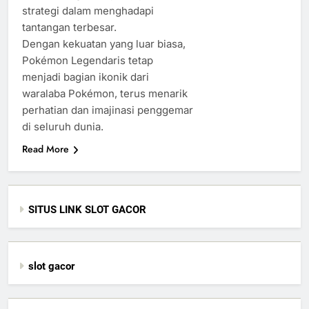
strategi dalam menghadapi
tantangan terbesar.
Dengan kekuatan yang luar biasa,
Pokémon Legendaris tetap
menjadi bagian ikonik dari
waralaba Pokémon, terus menarik
perhatian dan imajinasi penggemar
di seluruh dunia.
Read More
SITUS LINK SLOT GACOR
slot gacor