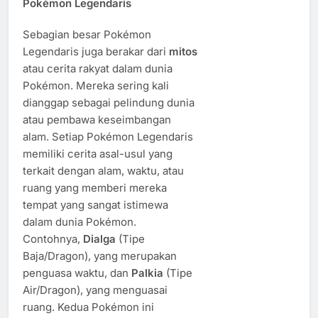
Pokémon Legendaris
Sebagian besar Pokémon
Legendaris juga berakar dari
mitos
atau cerita rakyat dalam dunia
Pokémon. Mereka sering kali
dianggap sebagai pelindung dunia
atau pembawa keseimbangan
alam. Setiap Pokémon Legendaris
memiliki cerita asal-usul yang
terkait dengan alam, waktu, atau
ruang yang memberi mereka
tempat yang sangat istimewa
dalam dunia Pokémon.
Contohnya,
Dialga
(Tipe
Baja/Dragon), yang merupakan
penguasa waktu, dan
Palkia
(Tipe
Air/Dragon), yang menguasai
ruang. Kedua Pokémon ini