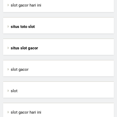
slot gacor hari ini
situs toto slot
situs slot gacor
slot gacor
slot
slot gacor hari ini