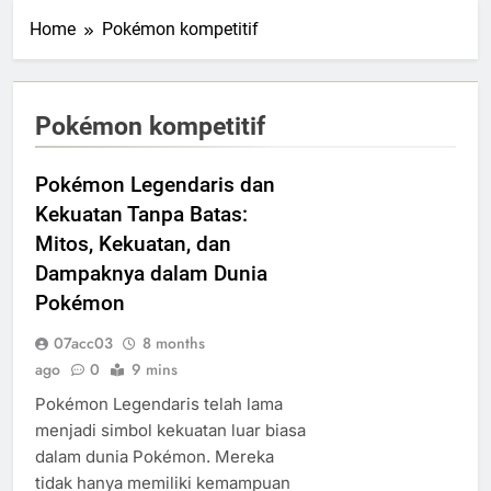
Home
Pokémon kompetitif
Pokémon kompetitif
Pokémon Legendaris dan
Kekuatan Tanpa Batas:
Mitos, Kekuatan, dan
Dampaknya dalam Dunia
Pokémon
07acc03
8 months
ago
0
9 mins
Pokémon Legendaris telah lama
menjadi simbol kekuatan luar biasa
dalam dunia Pokémon. Mereka
tidak hanya memiliki kemampuan