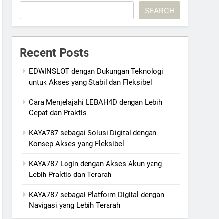
SEARCH
Recent Posts
EDWINSLOT dengan Dukungan Teknologi
untuk Akses yang Stabil dan Fleksibel
Cara Menjelajahi LEBAH4D dengan Lebih
Cepat dan Praktis
KAYA787 sebagai Solusi Digital dengan
Konsep Akses yang Fleksibel
KAYA787 Login dengan Akses Akun yang
Lebih Praktis dan Terarah
KAYA787 sebagai Platform Digital dengan
Navigasi yang Lebih Terarah