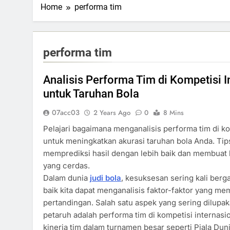
Home
performa tim
performa tim
Analisis Performa Tim di Kompetisi I
untuk Taruhan Bola
07acc03
2 Years Ago
0
8 Mins
Pelajari bagaimana menganalisis performa tim di ko
untuk meningkatkan akurasi taruhan bola Anda. Tip
memprediksi hasil dengan lebih baik dan membuat
yang cerdas.
Dalam dunia
judi bola
, kesuksesan sering kali ber
baik kita dapat menganalisis faktor-faktor yang m
pertandingan. Salah satu aspek yang sering dilupa
petaruh adalah performa tim di kompetisi internasi
kinerja tim dalam turnamen besar seperti Piala Dun