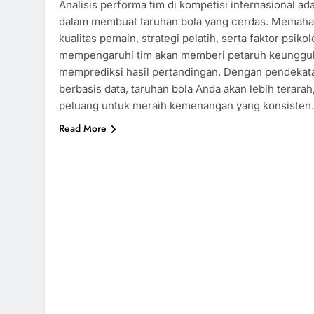
Analisis performa tim di kompetisi internasional ad
dalam membuat taruhan bola yang cerdas. Memaham
kualitas pemain, strategi pelatih, serta faktor psiko
mempengaruhi tim akan memberi petaruh keunggu
memprediksi hasil pertandingan. Dengan pendekatan
berbasis data, taruhan bola Anda akan lebih terara
peluang untuk meraih kemenangan yang konsisten.
Read More