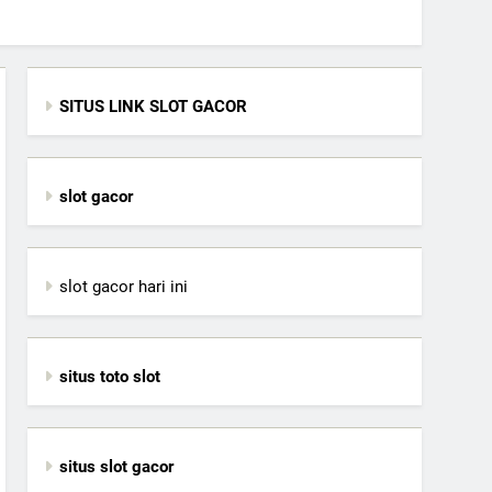
SITUS LINK SLOT GACOR
slot gacor
slot gacor hari ini
situs toto slot
situs slot gacor