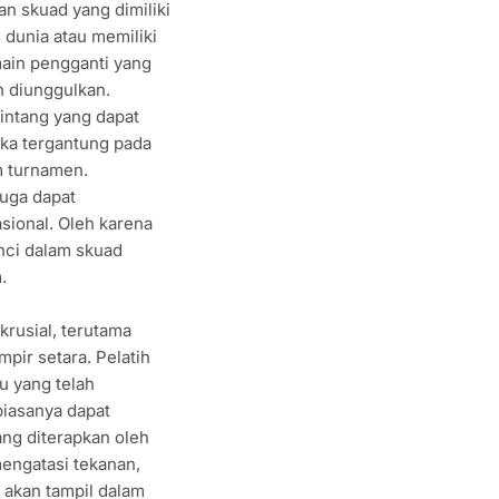
n skuad yang dimiliki
 dunia atau memiliki
ain pengganti yang
h diunggulkan.
bintang yang dapat
ka tergantung pada
m turnamen.
juga dapat
sional. Oleh karena
nci dalam skuad
.
krusial, terutama
pir setara. Pelatih
u yang telah
biasanya dapat
ang diterapkan oleh
mengatasi tekanan,
akan tampil dalam