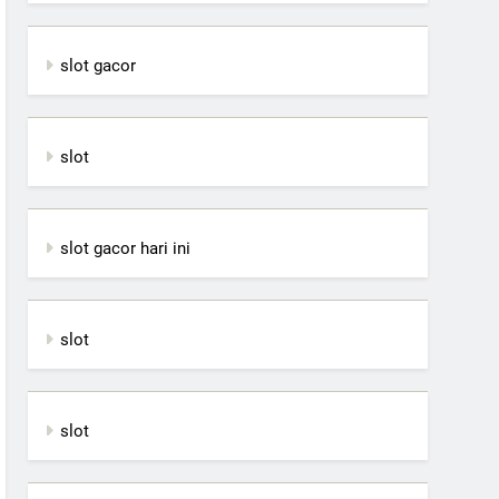
slot gacor
slot
slot gacor hari ini
slot
slot