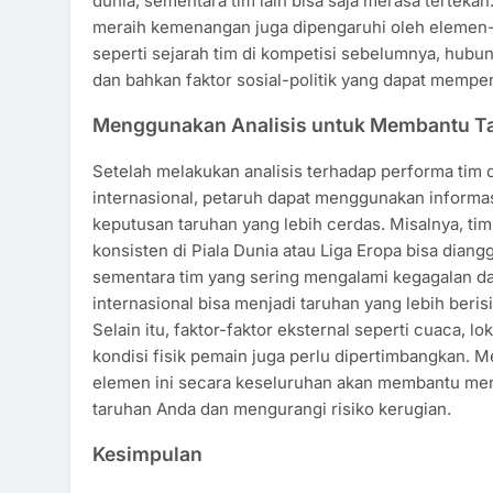
dunia, sementara tim lain bisa saja merasa tertekan
meraih kemenangan juga dipengaruhi oleh elemen-
seperti sejarah tim di kompetisi sebelumnya, hubu
dan bahkan faktor sosial-politik yang dapat mempe
Menggunakan Analisis untuk Membantu T
Setelah melakukan analisis terhadap performa tim 
internasional, petaruh dapat menggunakan informa
keputusan taruhan yang lebih cerdas. Misalnya, tim
konsisten di Piala Dunia atau Liga Eropa bisa diangg
sementara tim yang sering mengalami kegagalan d
internasional bisa menjadi taruhan yang lebih berisi
Selain itu, faktor-faktor eksternal seperti cuaca, l
kondisi fisik pemain juga perlu dipertimbangkan. 
elemen ini secara keseluruhan akan membantu men
taruhan Anda dan mengurangi risiko kerugian.
Kesimpulan