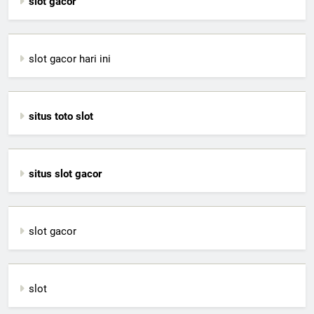
slot gacor
slot gacor hari ini
situs toto slot
situs slot gacor
slot gacor
slot