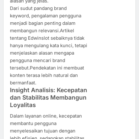
alasan yang jelas.
Dari sudut pandang brand
keyword, pengalaman pengguna
menjadi bagian penting dalam
membangun relevansi.Artikel
tentang Edwinslot sebaiknya tidak
hanya mengulang kata kunci, tetapi
menjelaskan alasan mengapa
pengguna mencari brand
tersebut.Pendekatan ini membuat
konten terasa lebih natural dan
bermanfaat.
Insight Analisis: Kecepatan
dan Stabilitas Membangun
Loyalitas
Dalam layanan online, kecepatan
membantu pengguna
menyelesaikan tujuan dengan
lebih efisien, sedangkan stabilitas