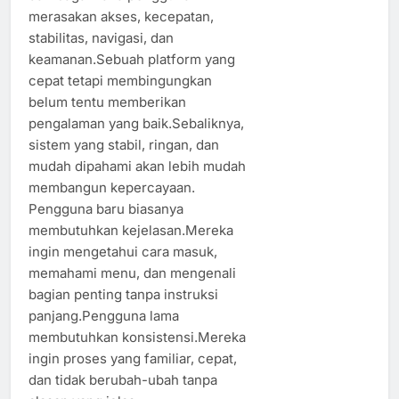
merasakan akses, kecepatan,
stabilitas, navigasi, dan
keamanan.Sebuah platform yang
cepat tetapi membingungkan
belum tentu memberikan
pengalaman yang baik.Sebaliknya,
sistem yang stabil, ringan, dan
mudah dipahami akan lebih mudah
membangun kepercayaan.
Pengguna baru biasanya
membutuhkan kejelasan.Mereka
ingin mengetahui cara masuk,
memahami menu, dan mengenali
bagian penting tanpa instruksi
panjang.Pengguna lama
membutuhkan konsistensi.Mereka
ingin proses yang familiar, cepat,
dan tidak berubah-ubah tanpa