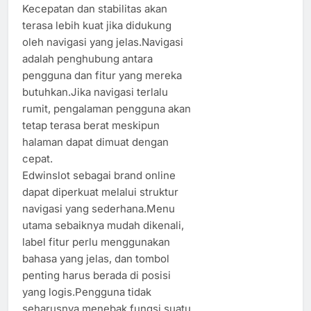
Kecepatan dan stabilitas akan
terasa lebih kuat jika didukung
oleh navigasi yang jelas.Navigasi
adalah penghubung antara
pengguna dan fitur yang mereka
butuhkan.Jika navigasi terlalu
rumit, pengalaman pengguna akan
tetap terasa berat meskipun
halaman dapat dimuat dengan
cepat.
Edwinslot sebagai brand online
dapat diperkuat melalui struktur
navigasi yang sederhana.Menu
utama sebaiknya mudah dikenali,
label fitur perlu menggunakan
bahasa yang jelas, dan tombol
penting harus berada di posisi
yang logis.Pengguna tidak
seharusnya menebak fungsi suatu