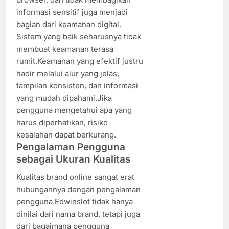
informasi sensitif juga menjadi
bagian dari keamanan digital.
Sistem yang baik seharusnya tidak
membuat keamanan terasa
rumit.Keamanan yang efektif justru
hadir melalui alur yang jelas,
tampilan konsisten, dan informasi
yang mudah dipahami.Jika
pengguna mengetahui apa yang
harus diperhatikan, risiko
kesalahan dapat berkurang.
Pengalaman Pengguna
sebagai Ukuran Kualitas
Kualitas brand online sangat erat
hubungannya dengan pengalaman
pengguna.Ed­winslot tidak hanya
dinilai dari nama brand, tetapi juga
dari bagaimana pengguna