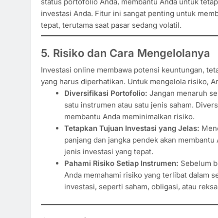
status portofolio Anda, membantu Anda untuk tetap
investasi Anda. Fitur ini sangat penting untuk me
tepat, terutama saat pasar sedang volatil.
5. Risiko dan Cara Mengelolanya
Investasi online membawa potensi keuntungan, tetap
yang harus diperhatikan. Untuk mengelola risiko, A
Diversifikasi Portofolio:
Jangan menaruh se
satu instrumen atau satu jenis saham. Divers
membantu Anda meminimalkan risiko.
Tetapkan Tujuan Investasi yang Jelas:
Mene
panjang dan jangka pendek akan membantu
jenis investasi yang tepat.
Pahami Risiko Setiap Instrumen:
Sebelum be
Anda memahami risiko yang terlibat dalam s
investasi, seperti saham, obligasi, atau reksa