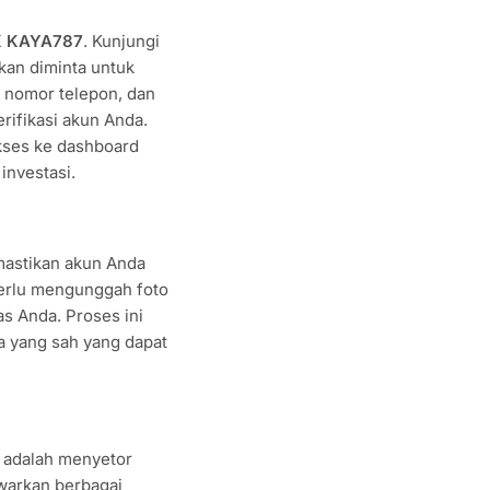
K KAYA787
. Kunjungi
akan diminta untuk
, nomor telepon, dan
rifikasi akun Anda.
kses ke dashboard
investasi.
mastikan akun Anda
perlu mengunggah foto
s Anda. Proses ini
 yang sah yang dapat
a adalah menyetor
arkan berbagai