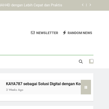
BAH4D dengan Lebih Cepat dan Praktis
al dengan Konsep Akses yang Fleksibel
 Akun yang Lebih Praktis dan Terarah
NEWSLETTER
RANDOM NEWS
ntuk Akses yang Stabil dan Fleksibel
BAH4D dengan Lebih Cepat dan Praktis
 Panduan Investasi, Perencanaan, Dan Keuangan Pribadi.
al dengan Konsep Akses yang Fleksibel
 Akun yang Lebih Praktis dan Terarah
sebagai Solusi Digital dengan Konsep Akses yang Fleksibel
go