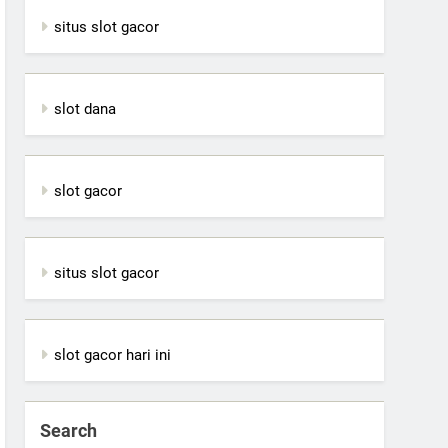
situs slot gacor
slot dana
slot gacor
situs slot gacor
slot gacor hari ini
Search