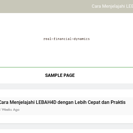
Cara Menjelajahi LE
KAYA787 sebagai Solusi Digit
KAYA787 Login dengan Akses
EDWINSLOT dengan Dukungan Teknologi u
l Financial Dynamics
Cara Menjelajahi LE
n Pemahaman Keuangan Anda Dengan Real Financial Dynamics.
KAYA787 sebagai Solusi Digit
SAMPLE PAGE
KAYA787 Login dengan Akses
jahi LEBAH4D dengan Lebih Cepat dan Praktis
KAYA787 
3 Weeks A