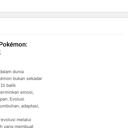
 Pokémon:
k
 dalam dunia
okémon bukan sekadar
Di balik
erminkan emosi,
pan. Evolusi
umbuhan, adaptasi,
evolusi melalui
ilah yang membuat