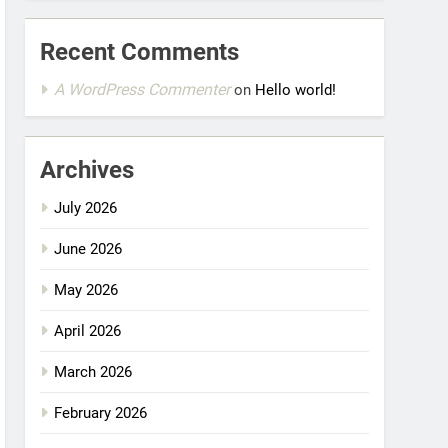
Recent Comments
A WordPress Commenter
on
Hello world!
Archives
July 2026
June 2026
May 2026
April 2026
March 2026
February 2026