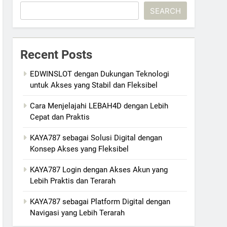
SEARCH
Recent Posts
EDWINSLOT dengan Dukungan Teknologi
untuk Akses yang Stabil dan Fleksibel
Cara Menjelajahi LEBAH4D dengan Lebih
Cepat dan Praktis
KAYA787 sebagai Solusi Digital dengan
Konsep Akses yang Fleksibel
KAYA787 Login dengan Akses Akun yang
Lebih Praktis dan Terarah
KAYA787 sebagai Platform Digital dengan
Navigasi yang Lebih Terarah