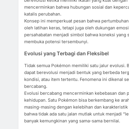
berevolusi ketika memiliki ikatan yang kuat dengan p
mencerminkan bahwa hubungan sosial dan keperca
katalis perubahan.
Konsep ini memperkuat pesan bahwa pertumbuhan t
oleh latihan keras, tetapi juga oleh dukungan emosi
persahabatan menjadi simbol bahwa koneksi yang
membuka potensi tersembunyi.
Evolusi yang Terbagi dan Fleksibel
Tidak semua Pokémon memiliki satu jalur evolusi
dapat berevolusi menjadi bentuk yang berbeda terg
kondisi, atau item tertentu. Fenomena ini dikenal s
bercabang.
Evolusi bercabang mencerminkan kebebasan dan pi
kehidupan. Satu Pokémon bisa berkembang ke arah
masing-masing dengan kelebihan dan karakteristik 
bahwa tidak ada satu jalan mutlak untuk menjadi “le
banyak kemungkinan yang sama-sama bernilai.