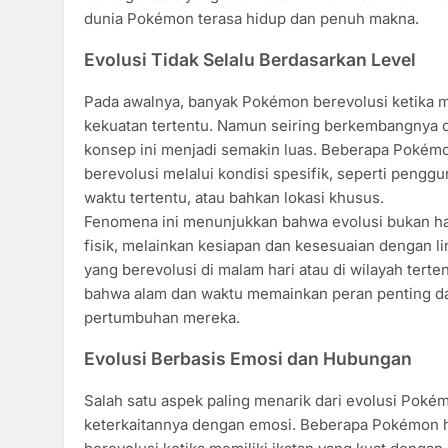
dunia Pokémon terasa hidup dan penuh makna.
Evolusi Tidak Selalu Berdasarkan Level
Pada awalnya, banyak Pokémon berevolusi ketika m
kekuatan tertentu. Namun seiring berkembangnya 
konsep ini menjadi semakin luas. Beberapa Pokém
berevolusi melalui kondisi spesifik, seperti penggu
waktu tertentu, atau bahkan lokasi khusus.
Fenomena ini menunjukkan bahwa evolusi bukan ha
fisik, melainkan kesiapan dan kesesuaian dengan 
yang berevolusi di malam hari atau di wilayah ter
bahwa alam dan waktu memainkan peran penting d
pertumbuhan mereka.
Evolusi Berbasis Emosi dan Hubungan
Salah satu aspek paling menarik dari evolusi Poké
keterkaitannya dengan emosi. Beberapa Pokémon 