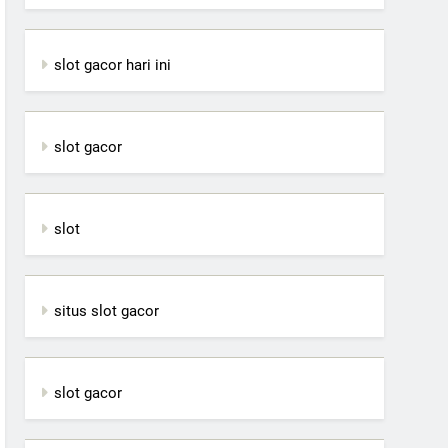
slot gacor hari ini
slot gacor
slot
situs slot gacor
slot gacor