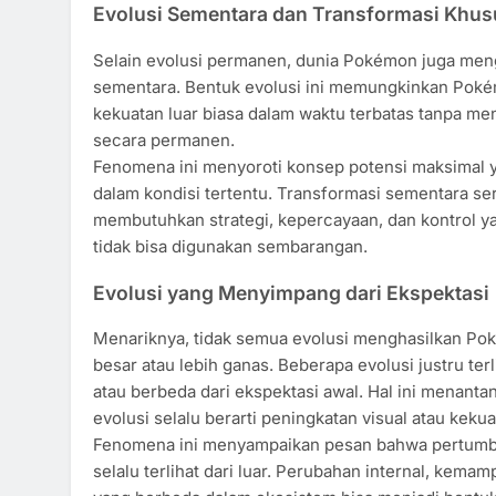
Evolusi Sementara dan Transformasi Khus
Selain evolusi permanen, dunia Pokémon juga men
sementara. Bentuk evolusi ini memungkinkan Pok
kekuatan luar biasa dalam waktu terbatas tanpa me
secara permanen.
Fenomena ini menyoroti konsep potensi maksimal y
dalam kondisi tertentu. Transformasi sementara ser
membutuhkan strategi, kepercayaan, dan kontrol y
tidak bisa digunakan sembarangan.
Evolusi yang Menyimpang dari Ekspektasi
Menariknya, tidak semua evolusi menghasilkan Po
besar atau lebih ganas. Beberapa evolusi justru ter
atau berbeda dari ekspektasi awal. Hal ini menan
evolusi selalu berarti peningkatan visual atau kek
Fenomena ini menyampaikan pesan bahwa pertumbu
selalu terlihat dari luar. Perubahan internal, kema