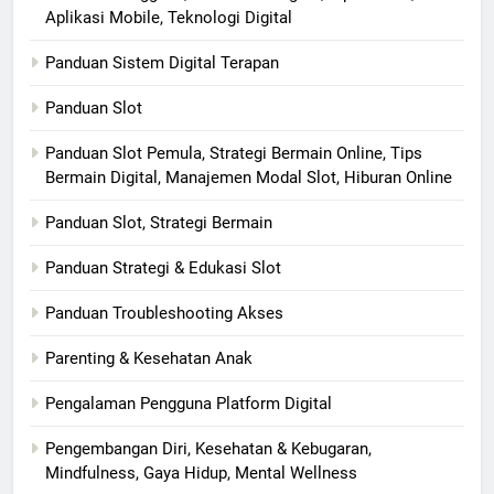
Aplikasi Mobile, Teknologi Digital
Panduan Sistem Digital Terapan
Panduan Slot
Panduan Slot Pemula, Strategi Bermain Online, Tips
Bermain Digital, Manajemen Modal Slot, Hiburan Online
Panduan Slot, Strategi Bermain
Panduan Strategi & Edukasi Slot
Panduan Troubleshooting Akses
Parenting & Kesehatan Anak
Pengalaman Pengguna Platform Digital
Pengembangan Diri, Kesehatan & Kebugaran,
Mindfulness, Gaya Hidup, Mental Wellness