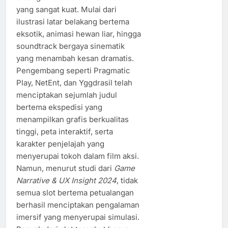
yang sangat kuat. Mulai dari
ilustrasi latar belakang bertema
eksotik, animasi hewan liar, hingga
soundtrack bergaya sinematik
yang menambah kesan dramatis.
Pengembang seperti Pragmatic
Play, NetEnt, dan Yggdrasil telah
menciptakan sejumlah judul
bertema ekspedisi yang
menampilkan grafis berkualitas
tinggi, peta interaktif, serta
karakter penjelajah yang
menyerupai tokoh dalam film aksi.
Namun, menurut studi dari
Game
Narrative & UX Insight 2024
, tidak
semua slot bertema petualangan
berhasil menciptakan pengalaman
imersif yang menyerupai simulasi.