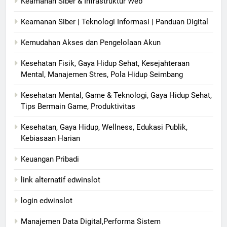
Keamanan Siber & Infrastruktur Web
Keamanan Siber | Teknologi Informasi | Panduan Digital
Kemudahan Akses dan Pengelolaan Akun
Kesehatan Fisik, Gaya Hidup Sehat, Kesejahteraan
Mental, Manajemen Stres, Pola Hidup Seimbang
Kesehatan Mental, Game & Teknologi, Gaya Hidup Sehat,
Tips Bermain Game, Produktivitas
Kesehatan, Gaya Hidup, Wellness, Edukasi Publik,
Kebiasaan Harian
Keuangan Pribadi
link alternatif edwinslot
login edwinslot
Manajemen Data Digital,Performa Sistem