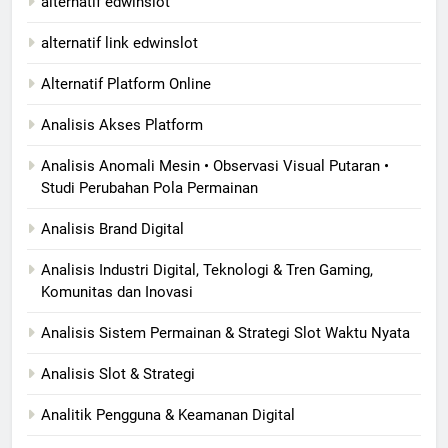
alternatif edwinslot
alternatif link edwinslot
Alternatif Platform Online
Analisis Akses Platform
Analisis Anomali Mesin • Observasi Visual Putaran •
Studi Perubahan Pola Permainan
Analisis Brand Digital
Analisis Industri Digital, Teknologi & Tren Gaming,
Komunitas dan Inovasi
Analisis Sistem Permainan & Strategi Slot Waktu Nyata
Analisis Slot & Strategi
Analitik Pengguna & Keamanan Digital