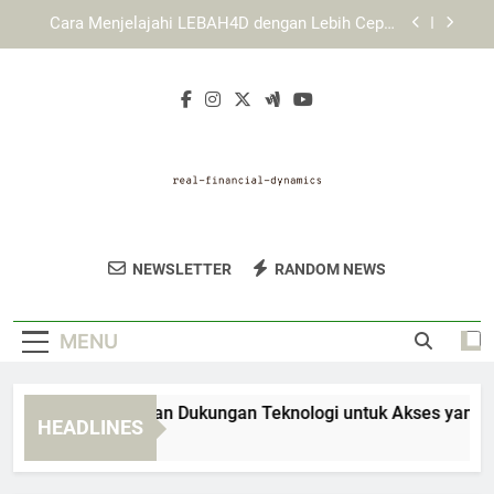
Skip
KAYA787 sebagai Solusi Digital dengan Konsep
to
Akses yang Fleksibel
content
KAYA787 Login dengan Akses Akun yang Lebih
Praktis dan Terarah
EDWINSLOT dengan Dukungan Teknologi untuk
Akses yang Stabil dan Fleksibel
Cara Menjelajahi LEBAH4D dengan Lebih Cepat
dan Praktis
KAYA787 sebagai Solusi Digital dengan Konsep
Akses yang Fleksibel
Real Financial
Tingkatkan Pemahaman Keuangan Anda
KAYA787 Login dengan Akses Akun yang Lebih
NEWSLETTER
RANDOM NEWS
Dynamics
Praktis dan Terarah
Dengan Real Financial Dynamics. Panduan
Investasi, Perencanaan, Dan Keuangan
MENU
Pribadi.
DWINSLOT dengan Dukungan Teknologi untuk Akses yang Stabi
HEADLINES
 Weeks Ago