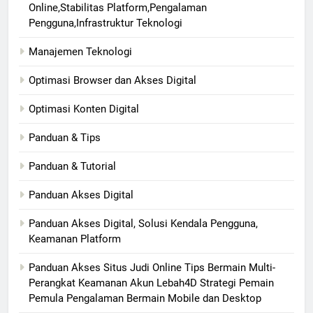
Online,Stabilitas Platform,Pengalaman
Pengguna,Infrastruktur Teknologi
Manajemen Teknologi
Optimasi Browser dan Akses Digital
Optimasi Konten Digital
Panduan & Tips
Panduan & Tutorial
Panduan Akses Digital
Panduan Akses Digital, Solusi Kendala Pengguna,
Keamanan Platform
Panduan Akses Situs Judi Online Tips Bermain Multi-
Perangkat Keamanan Akun Lebah4D Strategi Pemain
Pemula Pengalaman Bermain Mobile dan Desktop