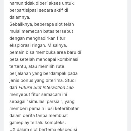
namun tidak diberi akses untuk
berpartisipasi secara aktif di
dalamnya.
Sebaliknya, beberapa slot telah
mulai memecah batas tersebut
dengan menghadirkan fitur
eksplorasi ringan. Misalnya,
pemain bisa membuka area baru di
peta setelah mencapai kombinasi
tertentu, atau memilih rute
perjalanan yang berdampak pada
jenis bonus yang diterima. Studi
dari
Future Slot Interaction Lab
menyebut fitur semacam ini
sebagai “simulasi parsial”, yang
memberi pemain ilusi keterlibatan
dalam cerita tanpa membuat
gameplay terlalu kompleks.
UX dalam slot bertema ekspedisi