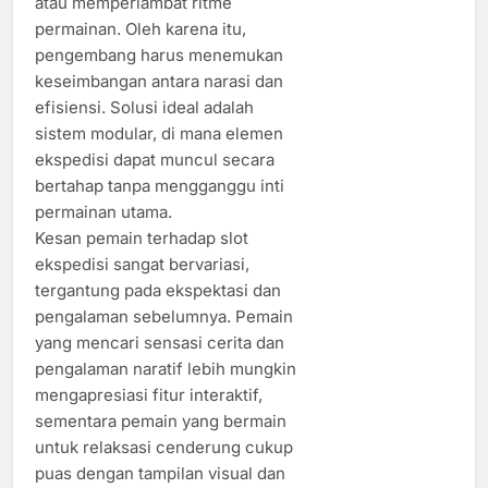
atau memperlambat ritme
permainan. Oleh karena itu,
pengembang harus menemukan
keseimbangan antara narasi dan
efisiensi. Solusi ideal adalah
sistem modular, di mana elemen
ekspedisi dapat muncul secara
bertahap tanpa mengganggu inti
permainan utama.
Kesan pemain terhadap slot
ekspedisi sangat bervariasi,
tergantung pada ekspektasi dan
pengalaman sebelumnya. Pemain
yang mencari sensasi cerita dan
pengalaman naratif lebih mungkin
mengapresiasi fitur interaktif,
sementara pemain yang bermain
untuk relaksasi cenderung cukup
puas dengan tampilan visual dan