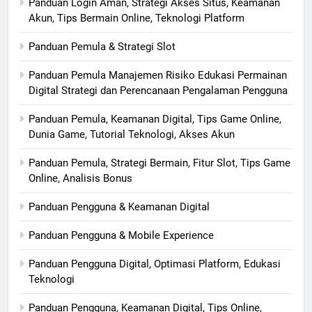
Panduan Login Aman, Strategi Akses Situs, Keamanan
Akun, Tips Bermain Online, Teknologi Platform
Panduan Pemula & Strategi Slot
Panduan Pemula Manajemen Risiko Edukasi Permainan
Digital Strategi dan Perencanaan Pengalaman Pengguna
Panduan Pemula, Keamanan Digital, Tips Game Online,
Dunia Game, Tutorial Teknologi, Akses Akun
Panduan Pemula, Strategi Bermain, Fitur Slot, Tips Game
Online, Analisis Bonus
Panduan Pengguna & Keamanan Digital
Panduan Pengguna & Mobile Experience
Panduan Pengguna Digital, Optimasi Platform, Edukasi
Teknologi
Panduan Pengguna, Keamanan Digital, Tips Online,