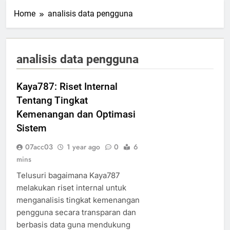
Home
analisis data pengguna
analisis data pengguna
Kaya787: Riset Internal
Tentang Tingkat
Kemenangan dan Optimasi
Sistem
07acc03
1 year ago
0
6
mins
Telusuri bagaimana Kaya787
melakukan riset internal untuk
menganalisis tingkat kemenangan
pengguna secara transparan dan
berbasis data guna mendukung