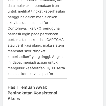
data melakukan pemetaan tren
untuk melihat tingkat keberhasilan
pengguna dalam menjalankan
aktivitas utama di platform.
Contohnya, jika 87% pengguna
berhasil login pada percobaan
pertama tanpa kendala CAPTCHA
atau verifikasi ulang, maka sistem
mencatat skor “tingkat
keberhasilan” yang tinggi. Angka
ini dapat menjadi acuan untuk
mengukur keefektifan UI/UX serta
kualitas konektivitas platform.
Hasil Temuan Awal:
Peningkatan Konsistensi
Akses