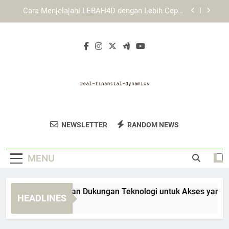
Skip
KAYA787 sebagai Solusi Digital dengan Konsep
to
Akses yang Fleksibel
content
KAYA787 Login dengan Akses Akun yang Lebih
Praktis dan Terarah
EDWINSLOT dengan Dukungan Teknologi untuk
Akses yang Stabil dan Fleksibel
Cara Menjelajahi LEBAH4D dengan Lebih Cepat
dan Praktis
KAYA787 sebagai Solusi Digital dengan Konsep
Akses yang Fleksibel
Real Financial
Tingkatkan Pemahaman Keuangan Anda
KAYA787 Login dengan Akses Akun yang Lebih
NEWSLETTER
RANDOM NEWS
Dynamics
Praktis dan Terarah
Dengan Real Financial Dynamics. Panduan
Investasi, Perencanaan, Dan Keuangan
MENU
Pribadi.
WINSLOT dengan Dukungan Teknologi untuk Akses yang Stabil
HEADLINES
Weeks Ago