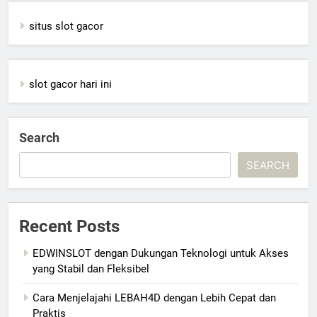
situs slot gacor
slot gacor hari ini
Search
SEARCH
Recent Posts
EDWINSLOT dengan Dukungan Teknologi untuk Akses
yang Stabil dan Fleksibel
Cara Menjelajahi LEBAH4D dengan Lebih Cepat dan
Praktis