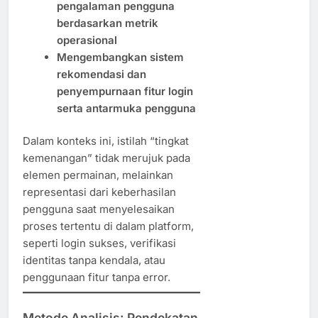
pengalaman pengguna
berdasarkan metrik
operasional
Mengembangkan sistem
rekomendasi dan
penyempurnaan fitur login
serta antarmuka pengguna
Dalam konteks ini, istilah “tingkat
kemenangan” tidak merujuk pada
elemen permainan, melainkan
representasi dari keberhasilan
pengguna saat menyelesaikan
proses tertentu di dalam platform,
seperti login sukses, verifikasi
identitas tanpa kendala, atau
penggunaan fitur tanpa error.
Metode Analisis: Pendekatan