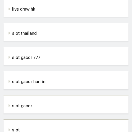
live draw hk
slot thailand
slot gacor 777
slot gacor hari ini
slot gacor
slot