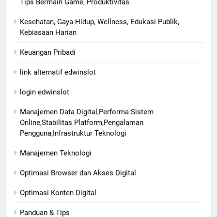
Tips Bermain Game, Produktivitas
Kesehatan, Gaya Hidup, Wellness, Edukasi Publik,
Kebiasaan Harian
Keuangan Pribadi
link alternatif edwinslot
login edwinslot
Manajemen Data Digital,Performa Sistem
Online,Stabilitas Platform,Pengalaman
Pengguna,Infrastruktur Teknologi
Manajemen Teknologi
Optimasi Browser dan Akses Digital
Optimasi Konten Digital
Panduan & Tips