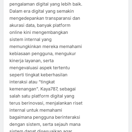
pengalaman digital yang lebih baik.
Dalam era digital yang semakin
mengedepankan transparansi dan
akurasi data, banyak platform
online kini mengembangkan
sistem internal yang
memungkinkan mereka memahami
kebiasaan pengguna, mengukur
kinerja layanan, serta
mengevaluasi aspek tertentu
seperti tingkat keberhasilan
interaksi atau “tingkat
kemenangan”. Kaya787, sebagai
salah satu platform digital yang
terus berinovasi, menjalankan riset
internal untuk memahami
bagaimana pengguna berinteraksi
dengan sistem, serta sejauh mana
sistem dapat disesuaikan agar