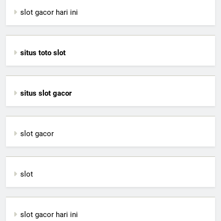
slot gacor hari ini
situs toto slot
situs slot gacor
slot gacor
slot
slot gacor hari ini