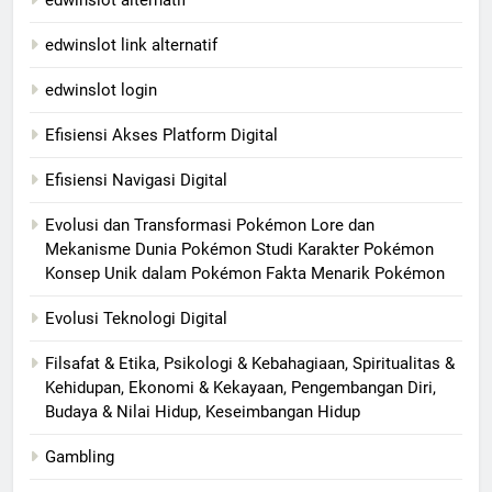
edwinslot link alternatif
edwinslot login
Efisiensi Akses Platform Digital
Efisiensi Navigasi Digital
Evolusi dan Transformasi Pokémon Lore dan
Mekanisme Dunia Pokémon Studi Karakter Pokémon
Konsep Unik dalam Pokémon Fakta Menarik Pokémon
Evolusi Teknologi Digital
Filsafat & Etika, Psikologi & Kebahagiaan, Spiritualitas &
Kehidupan, Ekonomi & Kekayaan, Pengembangan Diri,
Budaya & Nilai Hidup, Keseimbangan Hidup
Gambling