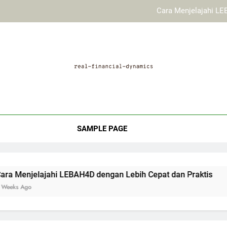
Cara Menjelajahi LE
KAYA787 sebagai Solusi Digit
KAYA787 Login dengan Akses
EDWINSLOT dengan Dukungan Teknologi u
l Financial Dynamics
Cara Menjelajahi LE
n Pemahaman Keuangan Anda Dengan Real Financial Dynamics.
KAYA787 sebagai Solusi Digit
SAMPLE PAGE
KAYA787 Login dengan Akses
elajahi LEBAH4D dengan Lebih Cepat dan Praktis
KAYA7
2 Week