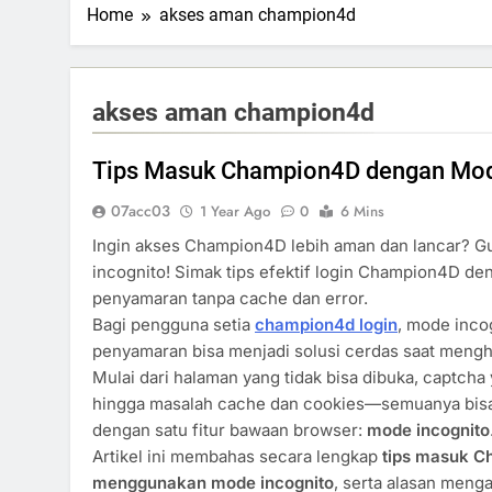
Home
akses aman champion4d
akses aman champion4d
Tips Masuk Champion4D dengan Mod
07acc03
1 Year Ago
0
6 Mins
Ingin akses Champion4D lebih aman dan lancar? 
incognito! Simak tips efektif login Champion4D d
penyamaran tanpa cache dan error.
Bagi pengguna setia
champion4d login
, mode inco
penyamaran bisa menjadi solusi cerdas saat mengha
Mulai dari halaman yang tidak bisa dibuka, captcha
hingga masalah cache dan cookies—semuanya bisa 
dengan satu fitur bawaan browser:
mode incognito
Artikel ini membahas secara lengkap
tips masuk 
menggunakan mode incognito
, serta alasan menga