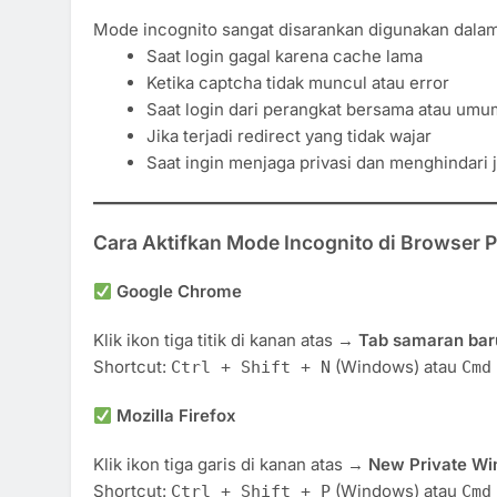
Mode incognito sangat disarankan digunakan dalam 
Saat login gagal karena cache lama
Ketika captcha tidak muncul atau error
Saat login dari perangkat bersama atau umu
Jika terjadi redirect yang tidak wajar
Saat ingin menjaga privasi dan menghindari j
Cara Aktifkan Mode Incognito di Browser 
Google Chrome
Klik ikon tiga titik di kanan atas →
Tab samaran bar
Shortcut:
(Windows) atau
Ctrl + Shift + N
Cmd
Mozilla Firefox
Klik ikon tiga garis di kanan atas →
New Private W
Shortcut:
(Windows) atau
Ctrl + Shift + P
Cmd