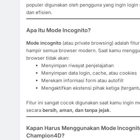
populer digunakan oleh pengguna yang ingin login 
dan efisien.
Apa Itu Mode Incognito?
Mode incognito
(atau private browsing) adalah fitur
hampir semua browser modern. Saat kamu menggu
browser tidak akan:
Menyimpan riwayat penjelajahan
Menyimpan data login, cache, atau cookies
Merekam informasi form atau autofill
Mengaktifkan ekstensi pihak ketiga (tergan
Fitur ini sangat cocok digunakan saat kamu ingin 
secara
bersih, aman, dan tanpa jejak
.
Kapan Harus Menggunakan Mode Incognit
Champion4D?