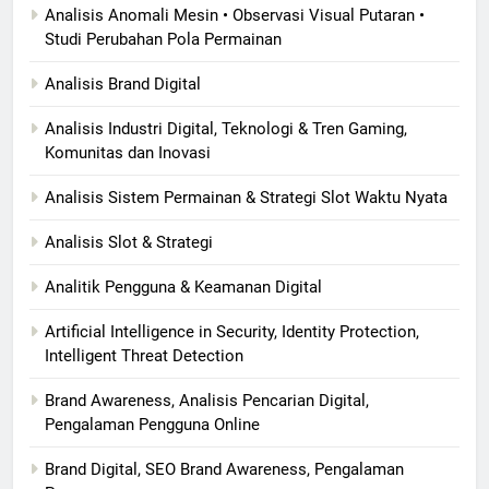
Analisis Anomali Mesin • Observasi Visual Putaran •
Studi Perubahan Pola Permainan
Analisis Brand Digital
Analisis Industri Digital, Teknologi & Tren Gaming,
Komunitas dan Inovasi
Analisis Sistem Permainan & Strategi Slot Waktu Nyata
Analisis Slot & Strategi
Analitik Pengguna & Keamanan Digital
Artificial Intelligence in Security, Identity Protection,
Intelligent Threat Detection
Brand Awareness, Analisis Pencarian Digital,
Pengalaman Pengguna Online
Brand Digital, SEO Brand Awareness, Pengalaman