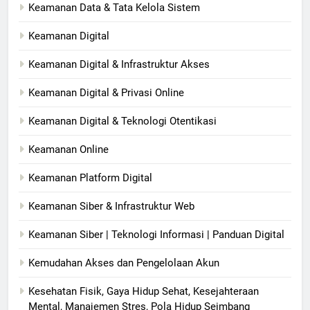
Keamanan Data & Tata Kelola Sistem
Keamanan Digital
Keamanan Digital & Infrastruktur Akses
Keamanan Digital & Privasi Online
Keamanan Digital & Teknologi Otentikasi
Keamanan Online
Keamanan Platform Digital
Keamanan Siber & Infrastruktur Web
Keamanan Siber | Teknologi Informasi | Panduan Digital
Kemudahan Akses dan Pengelolaan Akun
Kesehatan Fisik, Gaya Hidup Sehat, Kesejahteraan
Mental, Manajemen Stres, Pola Hidup Seimbang