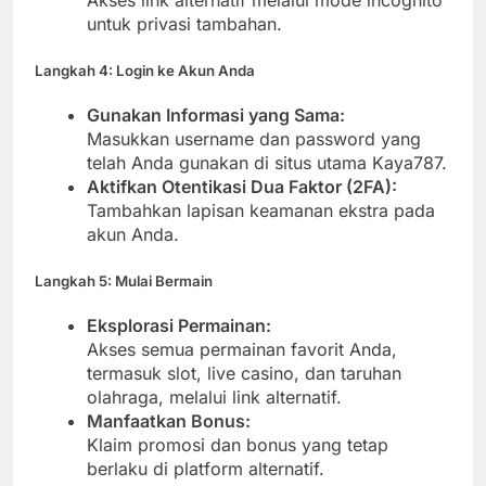
Akses link alternatif melalui mode incognito
untuk privasi tambahan.
Langkah 4: Login ke Akun Anda
Gunakan Informasi yang Sama:
Masukkan username dan password yang
telah Anda gunakan di situs utama Kaya787.
Aktifkan Otentikasi Dua Faktor (2FA):
Tambahkan lapisan keamanan ekstra pada
akun Anda.
Langkah 5: Mulai Bermain
Eksplorasi Permainan:
Akses semua permainan favorit Anda,
termasuk slot, live casino, dan taruhan
olahraga, melalui link alternatif.
Manfaatkan Bonus:
Klaim promosi dan bonus yang tetap
berlaku di platform alternatif.