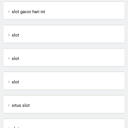
slot gacor hari ini
slot
slot
slot
situs slot