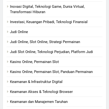
Inovasi Digital, Teknologi Game, Dunia Virtual,
Transformasi Hiburan
Investasi, Keuangan Pribadi, Teknologi Finansial
Judi Online
Judi Online, Slot Online, Strategi Permainan
Judi Slot Online, Teknologi Perjudian, Platform Judi
Kasino Online, Permainan Slot
Kasino Online, Permainan Slot, Panduan Permainan
Keamanan & Infrastruktur Digital
Keamanan Akses & Teknologi Browser
Keamanan dan Manajemen Taruhan