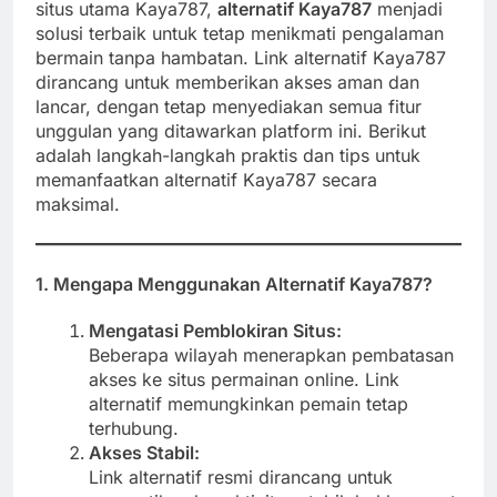
situs utama Kaya787,
alternatif Kaya787
menjadi
solusi terbaik untuk tetap menikmati pengalaman
bermain tanpa hambatan. Link alternatif Kaya787
dirancang untuk memberikan akses aman dan
lancar, dengan tetap menyediakan semua fitur
unggulan yang ditawarkan platform ini. Berikut
adalah langkah-langkah praktis dan tips untuk
memanfaatkan alternatif Kaya787 secara
maksimal.
1. Mengapa Menggunakan Alternatif Kaya787?
Mengatasi Pemblokiran Situs:
Beberapa wilayah menerapkan pembatasan
akses ke situs permainan online. Link
alternatif memungkinkan pemain tetap
terhubung.
Akses Stabil:
Link alternatif resmi dirancang untuk