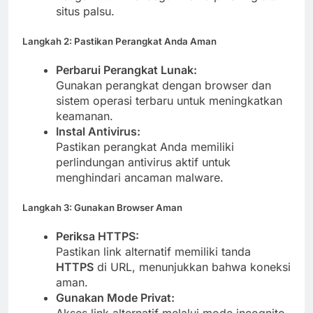
situs palsu.
Langkah 2: Pastikan Perangkat Anda Aman
Perbarui Perangkat Lunak:
Gunakan perangkat dengan browser dan
sistem operasi terbaru untuk meningkatkan
keamanan.
Instal Antivirus:
Pastikan perangkat Anda memiliki
perlindungan antivirus aktif untuk
menghindari ancaman malware.
Langkah 3: Gunakan Browser Aman
Periksa HTTPS:
Pastikan link alternatif memiliki tanda
HTTPS
di URL, menunjukkan bahwa koneksi
aman.
Gunakan Mode Privat: