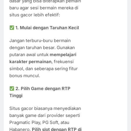
dasar yang bisa diterapkan pemain
baru agar sesi bermain mereka di
situs gacor lebih efektif:
1.
Mulai dengan Taruhan Kecil
Jangan terburu-buru bermain
dengan taruhan besar. Gunakan
putaran awal untuk
mempelajari
karakter permainan
, frekuensi
simbol, dan seberapa sering fitur
bonus muncul.
2.
Pilih Game dengan RTP
Tinggi
Situs gacor biasanya menyediakan
banyak game dari provider seperti
Pragmatic Play, PG Soft, atau
Habanero.
Pilih slot dengan RTP di