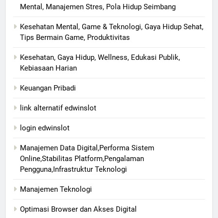
Mental, Manajemen Stres, Pola Hidup Seimbang
Kesehatan Mental, Game & Teknologi, Gaya Hidup Sehat,
Tips Bermain Game, Produktivitas
Kesehatan, Gaya Hidup, Wellness, Edukasi Publik,
Kebiasaan Harian
Keuangan Pribadi
link alternatif edwinslot
login edwinslot
Manajemen Data Digital,Performa Sistem
Online,Stabilitas Platform,Pengalaman
Pengguna,Infrastruktur Teknologi
Manajemen Teknologi
Optimasi Browser dan Akses Digital