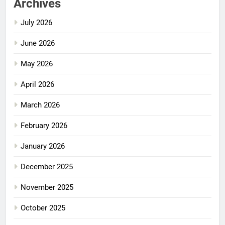
Archives
July 2026
June 2026
May 2026
April 2026
March 2026
February 2026
January 2026
December 2025
November 2025
October 2025