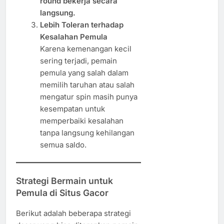
round bekerja secara
langsung.
Lebih Toleran terhadap
Kesalahan Pemula
Karena kemenangan kecil
sering terjadi, pemain
pemula yang salah dalam
memilih taruhan atau salah
mengatur spin masih punya
kesempatan untuk
memperbaiki kesalahan
tanpa langsung kehilangan
semua saldo.
Strategi Bermain untuk
Pemula di Situs Gacor
Berikut adalah beberapa strategi