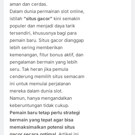
aman dan cerdas.
Dalam dunia permainan slot online,
istilah
“situs gacor”
kini semakin
populer dan menjadi daya tarik
tersendiri, khususnya bagi para
pemain baru. Situs gacor dianggap
lebih sering memberikan
kemenangan, fitur bonus aktif, dan
pengalaman bermain yang lebih
seru. Tak heran jika pemula
cenderung memilih situs semacam
ini untuk memulai perjalanan
mereka dalam dunia slot.
Namun, hanya mengandalkan
keberuntungan tidak cukup.
Pemain baru tetap perlu strategi
bermain yang tepat agar bisa
memaksimalkan potensi situs
gacor secara optimal
. Artikel ini