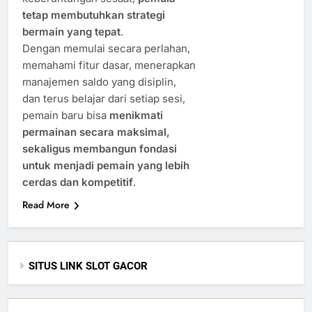
tetap membutuhkan strategi
bermain yang tepat
.
Dengan memulai secara perlahan,
memahami fitur dasar, menerapkan
manajemen saldo yang disiplin,
dan terus belajar dari setiap sesi,
pemain baru bisa
menikmati
permainan secara maksimal,
sekaligus membangun fondasi
untuk menjadi pemain yang lebih
cerdas dan kompetitif
.
Read More
SITUS LINK SLOT GACOR