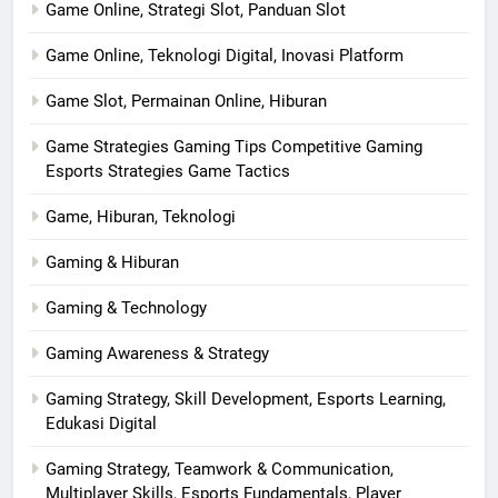
Game Online, Strategi Slot, Panduan Slot
Game Online, Teknologi Digital, Inovasi Platform
Game Slot, Permainan Online, Hiburan
Game Strategies Gaming Tips Competitive Gaming
Esports Strategies Game Tactics
Game, Hiburan, Teknologi
Gaming & Hiburan
Gaming & Technology
Gaming Awareness & Strategy
Gaming Strategy, Skill Development, Esports Learning,
Edukasi Digital
Gaming Strategy, Teamwork & Communication,
Multiplayer Skills, Esports Fundamentals, Player