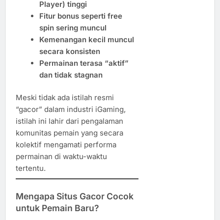
Player) tinggi
Fitur bonus seperti free
spin sering muncul
Kemenangan kecil muncul
secara konsisten
Permainan terasa “aktif”
dan tidak stagnan
Meski tidak ada istilah resmi
“gacor” dalam industri iGaming,
istilah ini lahir dari pengalaman
komunitas pemain yang secara
kolektif mengamati performa
permainan di waktu-waktu
tertentu.
Mengapa Situs Gacor Cocok
untuk Pemain Baru?