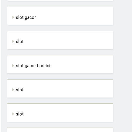
slot gacor
slot
slot gacor hari ini
slot
slot