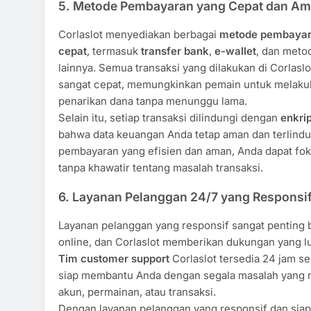
5.
Metode Pembayaran yang Cepat dan A
Corlaslot menyediakan berbagai
metode pembayar
cepat
, termasuk
transfer bank
,
e-wallet
, dan met
lainnya. Semua transaksi yang dilakukan di Corlasl
sangat cepat, memungkinkan pemain untuk melaku
penarikan dana tanpa menunggu lama.
Selain itu, setiap transaksi dilindungi dengan
enkri
bahwa data keuangan Anda tetap aman dan terlindu
pembayaran yang efisien dan aman, Anda dapat fo
tanpa khawatir tentang masalah transaksi.
6.
Layanan Pelanggan 24/7 yang Responsi
Layanan pelanggan yang responsif sangat penting b
online, dan Corlaslot memberikan dukungan yang lu
Tim customer support
Corlaslot tersedia 24 jam se
siap membantu Anda dengan segala masalah yang m
akun, permainan, atau transaksi.
Dengan layanan pelanggan yang responsif dan siap 