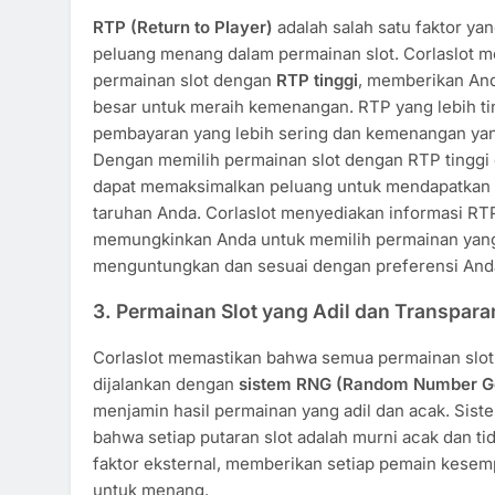
RTP (Return to Player)
adalah salah satu faktor y
peluang menang dalam permainan slot. Corlaslot 
permainan slot dengan
RTP tinggi
, memberikan And
besar untuk meraih kemenangan. RTP yang lebih tin
pembayaran yang lebih sering dan kemenangan yang
Dengan memilih permainan slot dengan RTP tinggi d
dapat memaksimalkan peluang untuk mendapatkan 
taruhan Anda. Corlaslot menyediakan informasi RT
memungkinkan Anda untuk memilih permainan yang
menguntungkan dan sesuai dengan preferensi And
3.
Permainan Slot yang Adil dan Transpara
Corlaslot memastikan bahwa semua permainan slot
dijalankan dengan
sistem RNG (Random Number G
menjamin hasil permainan yang adil dan acak. Si
bahwa setiap putaran slot adalah murni acak dan ti
faktor eksternal, memberikan setiap pemain kese
untuk menang.