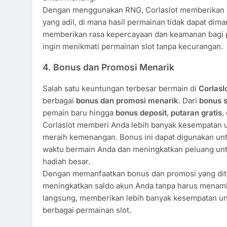
Dengan menggunakan RNG, Corlaslot memberikan
yang adil, di mana hasil permainan tidak dapat diman
memberikan rasa kepercayaan dan keamanan bagi 
ingin menikmati permainan slot tanpa kecurangan.
4.
Bonus dan Promosi Menarik
Salah satu keuntungan terbesar bermain di
Corlasl
berbagai
bonus dan promosi menarik
. Dari
bonus 
pemain baru hingga
bonus deposit
,
putaran gratis
,
Corlaslot memberi Anda lebih banyak kesempatan 
meraih kemenangan. Bonus ini dapat digunakan u
waktu bermain Anda dan meningkatkan peluang u
hadiah besar.
Dengan memanfaatkan bonus dan promosi yang dit
meningkatkan saldo akun Anda tanpa harus menam
langsung, memberikan lebih banyak kesempatan u
berbagai permainan slot.