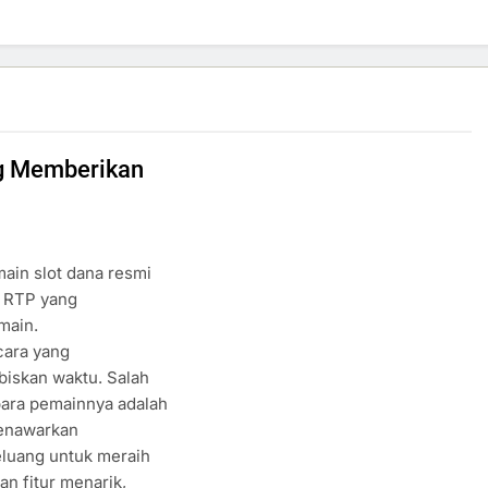
ng Memberikan
ain slot dana resmi
, RTP yang
main.
cara yang
skan waktu. Salah
para pemainnya adalah
enawarkan
eluang untuk meraih
n fitur menarik,