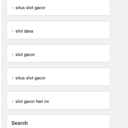
situs slot gacor
slot dana
slot gacor
situs slot gacor
slot gacor hari ini
Search