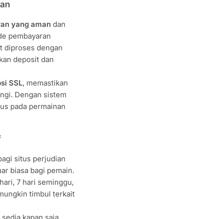
man
an yang aman
dan
ode pembayaran
ot diproses dengan
kan deposit dan
psi SSL
, memastikan
ngi. Dengan sistem
kus pada permainan
f
agi situs perjudian
ar biasa bagi pemain.
hari, 7 hari seminggu,
ungkin timbul terkait
sedia kapan saja,