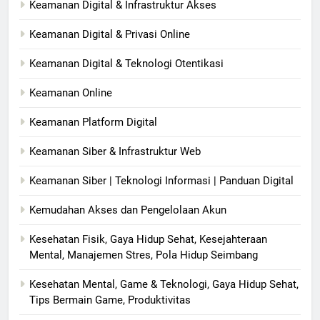
Keamanan Digital & Infrastruktur Akses
Keamanan Digital & Privasi Online
Keamanan Digital & Teknologi Otentikasi
Keamanan Online
Keamanan Platform Digital
Keamanan Siber & Infrastruktur Web
Keamanan Siber | Teknologi Informasi | Panduan Digital
Kemudahan Akses dan Pengelolaan Akun
Kesehatan Fisik, Gaya Hidup Sehat, Kesejahteraan
Mental, Manajemen Stres, Pola Hidup Seimbang
Kesehatan Mental, Game & Teknologi, Gaya Hidup Sehat,
Tips Bermain Game, Produktivitas