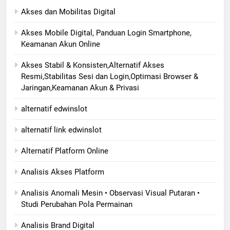
Akses dan Mobilitas Digital
Akses Mobile Digital, Panduan Login Smartphone,
Keamanan Akun Online
Akses Stabil & Konsisten,Alternatif Akses
Resmi,Stabilitas Sesi dan Login,Optimasi Browser &
Jaringan,Keamanan Akun & Privasi
alternatif edwinslot
alternatif link edwinslot
Alternatif Platform Online
Analisis Akses Platform
Analisis Anomali Mesin • Observasi Visual Putaran •
Studi Perubahan Pola Permainan
Analisis Brand Digital