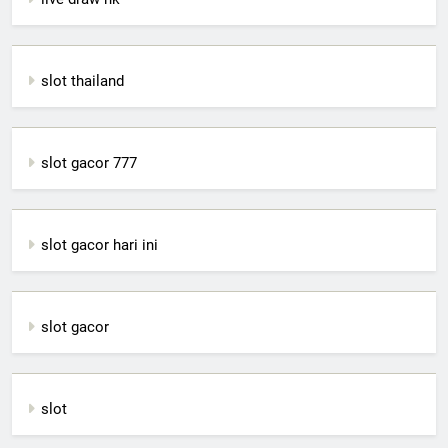
slot thailand
slot gacor 777
slot gacor hari ini
slot gacor
slot