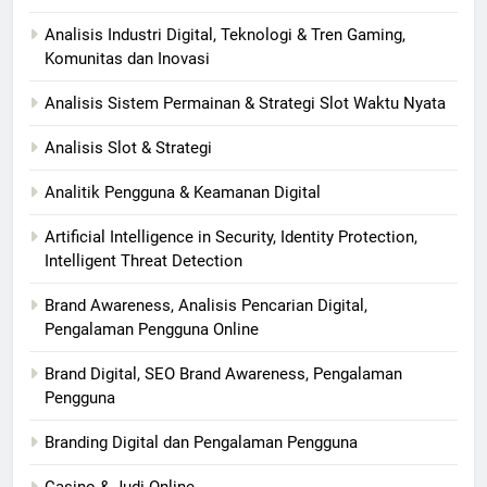
Analisis Industri Digital, Teknologi & Tren Gaming,
Komunitas dan Inovasi
Analisis Sistem Permainan & Strategi Slot Waktu Nyata
Analisis Slot & Strategi
Analitik Pengguna & Keamanan Digital
Artificial Intelligence in Security, Identity Protection,
Intelligent Threat Detection
Brand Awareness, Analisis Pencarian Digital,
Pengalaman Pengguna Online
Brand Digital, SEO Brand Awareness, Pengalaman
Pengguna
Branding Digital dan Pengalaman Pengguna
Casino & Judi Online