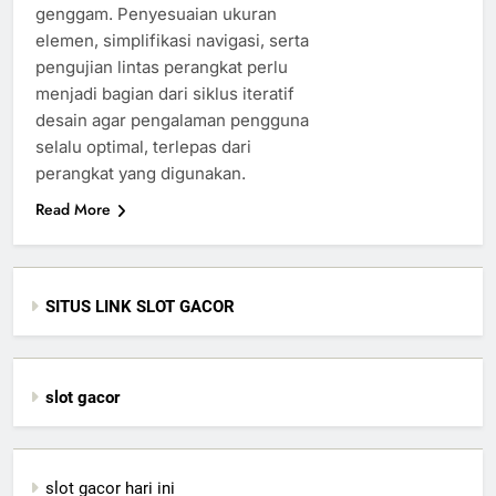
genggam. Penyesuaian ukuran
elemen, simplifikasi navigasi, serta
pengujian lintas perangkat perlu
menjadi bagian dari siklus iteratif
desain agar pengalaman pengguna
selalu optimal, terlepas dari
perangkat yang digunakan.
Read More
SITUS LINK SLOT GACOR
slot gacor
slot gacor hari ini