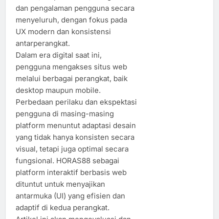
dan pengalaman pengguna secara
menyeluruh, dengan fokus pada
UX modern dan konsistensi
antarperangkat.
Dalam era digital saat ini,
pengguna mengakses situs web
melalui berbagai perangkat, baik
desktop maupun mobile.
Perbedaan perilaku dan ekspektasi
pengguna di masing-masing
platform menuntut adaptasi desain
yang tidak hanya konsisten secara
visual, tetapi juga optimal secara
fungsional. HORAS88 sebagai
platform interaktif berbasis web
dituntut untuk menyajikan
antarmuka (UI) yang efisien dan
adaptif di kedua perangkat.