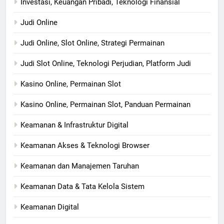
Investasi, Keuangan Pribadi, Teknologi Finansial
Judi Online
Judi Online, Slot Online, Strategi Permainan
Judi Slot Online, Teknologi Perjudian, Platform Judi
Kasino Online, Permainan Slot
Kasino Online, Permainan Slot, Panduan Permainan
Keamanan & Infrastruktur Digital
Keamanan Akses & Teknologi Browser
Keamanan dan Manajemen Taruhan
Keamanan Data & Tata Kelola Sistem
Keamanan Digital