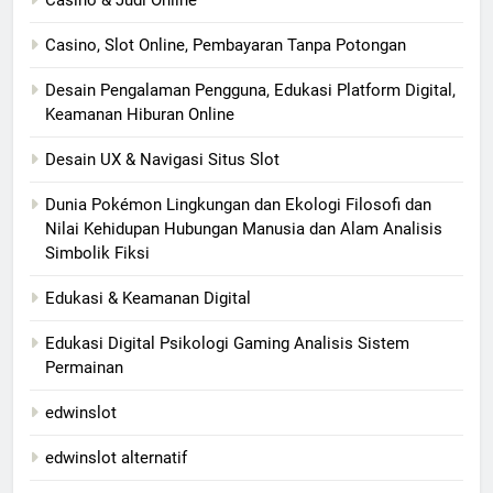
Casino, Slot Online, Pembayaran Tanpa Potongan
Desain Pengalaman Pengguna, Edukasi Platform Digital,
Keamanan Hiburan Online
Desain UX & Navigasi Situs Slot
Dunia Pokémon Lingkungan dan Ekologi Filosofi dan
Nilai Kehidupan Hubungan Manusia dan Alam Analisis
Simbolik Fiksi
Edukasi & Keamanan Digital
Edukasi Digital Psikologi Gaming Analisis Sistem
Permainan
edwinslot
edwinslot alternatif