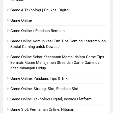
Game & Teknologi | Edukasi Digital
Game Online
Game Online / Panduan Bermain
Game Online Komunikasi Tim Tips Gaming Keterampilan
Sosial Gaming untuk Dewasa
Game Online Sehat Kesehatan Mental dalam Game Tips
Bermain Game Manajemen Stres dan Game Game dan
Keseimbangan Hidup
Game Online, Panduan, Tips & Trik
Game Online, Strategi Slot, Panduan Slot
Game Online, Teknologi Digital, Inovasi Platform
Game Slot, Permainan Online, Hiburan