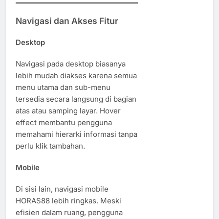
Navigasi dan Akses Fitur
Desktop
Navigasi pada desktop biasanya
lebih mudah diakses karena semua
menu utama dan sub-menu
tersedia secara langsung di bagian
atas atau samping layar. Hover
effect membantu pengguna
memahami hierarki informasi tanpa
perlu klik tambahan.
Mobile
Di sisi lain, navigasi mobile
HORAS88 lebih ringkas. Meski
efisien dalam ruang, pengguna