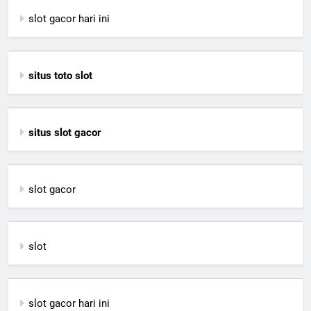
slot gacor hari ini
situs toto slot
situs slot gacor
slot gacor
slot
slot gacor hari ini