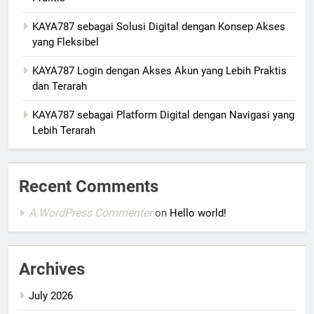
KAYA787 sebagai Solusi Digital dengan Konsep Akses
yang Fleksibel
KAYA787 Login dengan Akses Akun yang Lebih Praktis
dan Terarah
KAYA787 sebagai Platform Digital dengan Navigasi yang
Lebih Terarah
Recent Comments
A WordPress Commenter
on
Hello world!
Archives
July 2026