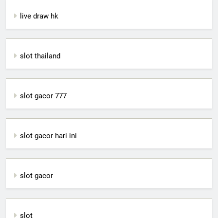
live draw hk
slot thailand
slot gacor 777
slot gacor hari ini
slot gacor
slot