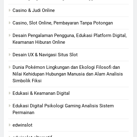
Casino & Judi Online
Casino, Slot Online, Pembayaran Tanpa Potongan
Desain Pengalaman Pengguna, Edukasi Platform Digital,
Keamanan Hiburan Online
Desain UX & Navigasi Situs Slot
Dunia Pokémon Lingkungan dan Ekologi Filosofi dan
Nilai Kehidupan Hubungan Manusia dan Alam Analisis
Simbolik Fiksi
Edukasi & Keamanan Digital
Edukasi Digital Psikologi Gaming Analisis Sistem
Permainan
edwinslot