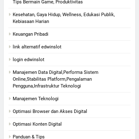
Tips Bermain Game, Produktivitas
Kesehatan, Gaya Hidup, Wellness, Edukasi Publik,
Kebiasaan Harian
Keuangan Pribadi
link alternatif edwinslot
login edwinslot
Manajemen Data Digital,Performa Sistem
Online,Stabilitas Platform,Pengalaman
Pengguna,Infrastruktur Teknologi
Manajemen Teknologi
Optimasi Browser dan Akses Digital
Optimasi Konten Digital
Panduan & Tips