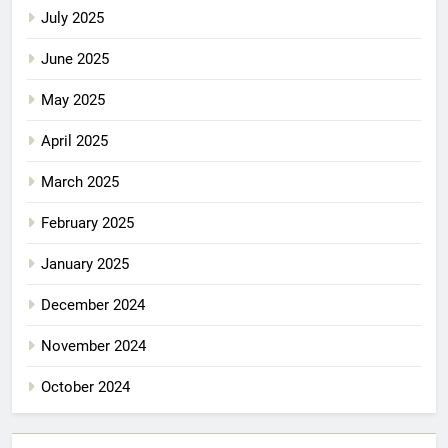
July 2025
June 2025
May 2025
April 2025
March 2025
February 2025
January 2025
December 2024
November 2024
October 2024