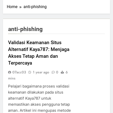
Home
anti-phishing
anti-phishing
Validasi Keamanan Situs
Alternatif Kaya787: Menjaga
Akses Tetap Aman dan
Terpercaya
07acc03
1 year ago
0
6
mins
Pelajari bagaimana proses validasi
keamanan dilakukan pada situs
alternatif Kaya787 untuk
memastikan akses pengguna tetap
aman. Artikel ini mengupas metode