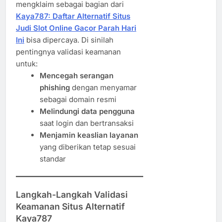
mengklaim sebagai bagian dari
Kaya787: Daftar Alternatif Situs
Judi Slot Online Gacor Parah Hari
Ini
bisa dipercaya. Di sinilah
pentingnya validasi keamanan
untuk:
Mencegah serangan
phishing
dengan menyamar
sebagai domain resmi
Melindungi data pengguna
saat login dan bertransaksi
Menjamin keaslian layanan
yang diberikan tetap sesuai
standar
Langkah-Langkah Validasi
Keamanan Situs Alternatif
Kaya787