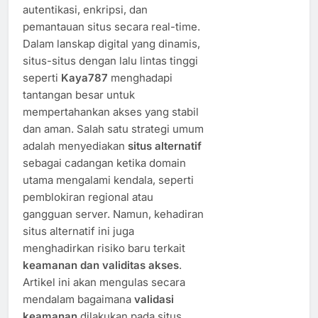
autentikasi, enkripsi, dan
pemantauan situs secara real-time.
Dalam lanskap digital yang dinamis,
situs-situs dengan lalu lintas tinggi
seperti
Kaya787
menghadapi
tantangan besar untuk
mempertahankan akses yang stabil
dan aman. Salah satu strategi umum
adalah menyediakan
situs alternatif
sebagai cadangan ketika domain
utama mengalami kendala, seperti
pemblokiran regional atau
gangguan server. Namun, kehadiran
situs alternatif ini juga
menghadirkan risiko baru terkait
keamanan dan validitas akses
.
Artikel ini akan mengulas secara
mendalam bagaimana
validasi
keamanan
dilakukan pada situs