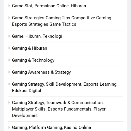
Game Slot, Permainan Online, Hiburan
Game Strategies Gaming Tips Competitive Gaming
Esports Strategies Game Tactics
Game, Hiburan, Teknologi
Gaming & Hiburan
Gaming & Technology
Gaming Awareness & Strategy
Gaming Strategy, Skill Development, Esports Learning,
Edukasi Digital
Gaming Strategy, Teamwork & Communication,
Multiplayer Skills, Esports Fundamentals, Player
Development
Gaming, Platform Gaming, Kasino Online