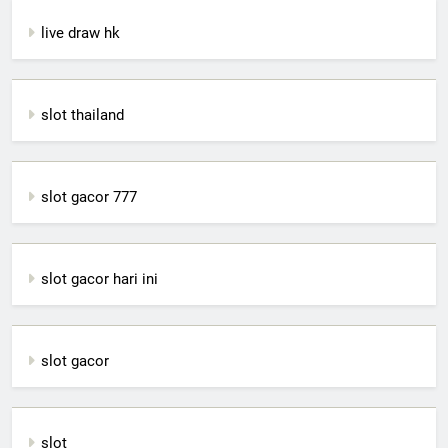
live draw hk
slot thailand
slot gacor 777
slot gacor hari ini
slot gacor
slot