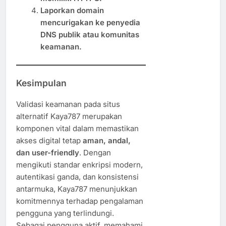
Laporkan domain
mencurigakan ke penyedia
DNS publik atau komunitas
keamanan.
Kesimpulan
Validasi keamanan pada situs
alternatif Kaya787 merupakan
komponen vital dalam memastikan
akses digital tetap
aman, andal,
dan user-friendly
. Dengan
mengikuti standar enkripsi modern,
autentikasi ganda, dan konsistensi
antarmuka, Kaya787 menunjukkan
komitmennya terhadap pengalaman
pengguna yang terlindungi.
Sebagai pengguna aktif, memahami