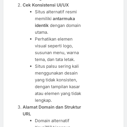
Cek Konsistensi UI/UX
Situs alternatif resmi
memiliki
antarmuka
identik
dengan domain
utama.
Perhatikan elemen
visual seperti logo,
susunan menu, warna
tema, dan tata letak.
Situs palsu sering kali
menggunakan desain
yang tidak konsisten,
dengan tampilan kasar
atau elemen yang tidak
lengkap.
Alamat Domain dan Struktur
URL
Domain alternatif