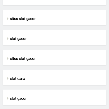
situs slot gacor
slot gacor
situs slot gacor
slot dana
slot gacor