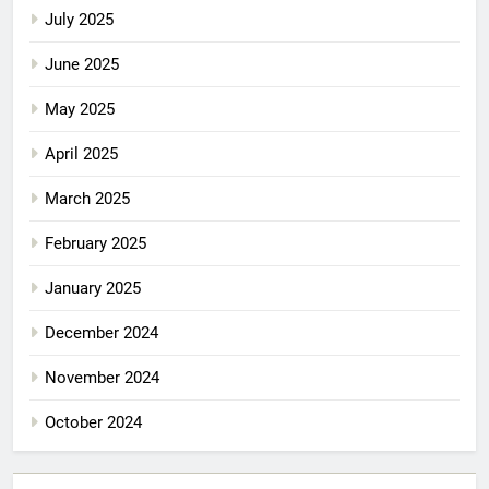
July 2025
June 2025
May 2025
April 2025
March 2025
February 2025
January 2025
December 2024
November 2024
October 2024