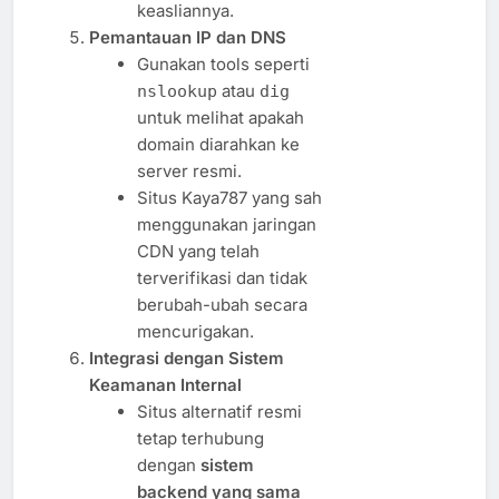
keasliannya.
Pemantauan IP dan DNS
Gunakan tools seperti
atau
nslookup
dig
untuk melihat apakah
domain diarahkan ke
server resmi.
Situs Kaya787 yang sah
menggunakan jaringan
CDN yang telah
terverifikasi dan tidak
berubah-ubah secara
mencurigakan.
Integrasi dengan Sistem
Keamanan Internal
Situs alternatif resmi
tetap terhubung
dengan
sistem
backend yang sama