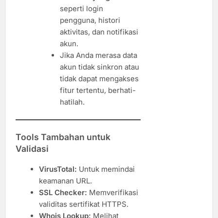
seperti login
pengguna, histori
aktivitas, dan notifikasi
akun.
Jika Anda merasa data
akun tidak sinkron atau
tidak dapat mengakses
fitur tertentu, berhati-
hatilah.
Tools Tambahan untuk
Validasi
VirusTotal:
Untuk memindai
keamanan URL.
SSL Checker:
Memverifikasi
validitas sertifikat HTTPS.
Whois Lookup:
Melihat