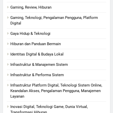
Gaming, Review, Hiburan
Gaming, Teknologi, Pengalaman Pengguna, Platform
Digital
Gaya Hidup & Teknologi
Hiburan dan Panduan Bermain
Identitas Digital & Budaya Lokal
Infrastruktur & Manajemen Sistem
Infrastruktur & Performa Sistem
Infrastruktur Platform Digital, Teknologi Sistem Online,
Keandalan Akses, Pengalaman Pengguna, Manajemen
Layanan
Inovasi Digital, Teknologi Game, Dunia Virtual,
Transformasi Hiburan