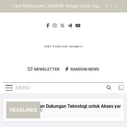
Skip
KAYA787 sebagai Solusi Digital dengan Konsep
to
Akses yang Fleksibel
content
KAYA787 Login dengan Akses Akun yang Lebih
Praktis dan Terarah
EDWINSLOT dengan Dukungan Teknologi untuk
Akses yang Stabil dan Fleksibel
Cara Menjelajahi LEBAH4D dengan Lebih Cepat
dan Praktis
KAYA787 sebagai Solusi Digital dengan Konsep
Akses yang Fleksibel
Real Financial
Tingkatkan Pemahaman Keuangan Anda
KAYA787 Login dengan Akses Akun yang Lebih
NEWSLETTER
RANDOM NEWS
Dynamics
Praktis dan Terarah
Dengan Real Financial Dynamics. Panduan
Investasi, Perencanaan, Dan Keuangan
MENU
Pribadi.
DWINSLOT dengan Dukungan Teknologi untuk Akses yang Stabi
HEADLINES
 Weeks Ago