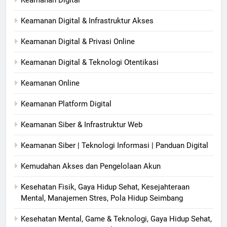
Keamanan Digital & Infrastruktur Akses
Keamanan Digital & Privasi Online
Keamanan Digital & Teknologi Otentikasi
Keamanan Online
Keamanan Platform Digital
Keamanan Siber & Infrastruktur Web
Keamanan Siber | Teknologi Informasi | Panduan Digital
Kemudahan Akses dan Pengelolaan Akun
Kesehatan Fisik, Gaya Hidup Sehat, Kesejahteraan
Mental, Manajemen Stres, Pola Hidup Seimbang
Kesehatan Mental, Game & Teknologi, Gaya Hidup Sehat,