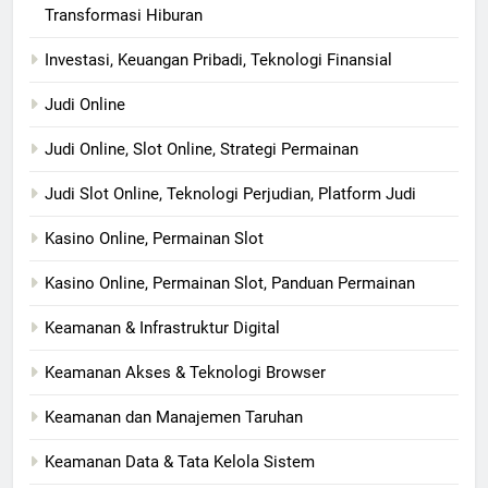
Transformasi Hiburan
Investasi, Keuangan Pribadi, Teknologi Finansial
Judi Online
Judi Online, Slot Online, Strategi Permainan
Judi Slot Online, Teknologi Perjudian, Platform Judi
Kasino Online, Permainan Slot
Kasino Online, Permainan Slot, Panduan Permainan
Keamanan & Infrastruktur Digital
Keamanan Akses & Teknologi Browser
Keamanan dan Manajemen Taruhan
Keamanan Data & Tata Kelola Sistem