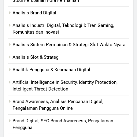
Studi Perubahan Pola Permainan
Analisis Brand Digital
Analisis Industri Digital, Teknologi & Tren Gaming,
Komunitas dan Inovasi
Analisis Sistem Permainan & Strategi Slot Waktu Nyata
Analisis Slot & Strategi
Analitik Pengguna & Keamanan Digital
Artificial Intelligence in Security, Identity Protection,
Intelligent Threat Detection
Brand Awareness, Analisis Pencarian Digital,
Pengalaman Pengguna Online
Brand Digital, SEO Brand Awareness, Pengalaman
Pengguna