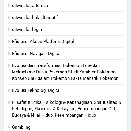
edwinslot alternatif
edwinslot link alternatif
edwinslot login
Efisiensi Akses Platform Digital
Efisiensi Navigasi Digital
Evolusi dan Transformasi Pokémon Lore dan
Mekanisme Dunia Pokémon Studi Karakter Pokémon
Konsep Unik dalam Pokémon Fakta Menarik Pokémon
Evolusi Teknologi Digital
Filsafat & Etika, Psikologi & Kebahagiaan, Spiritualitas &
Kehidupan, Ekonomi & Kekayaan, Pengembangan Diri,
Budaya & Nilai Hidup, Keseimbangan Hidup
Gambling