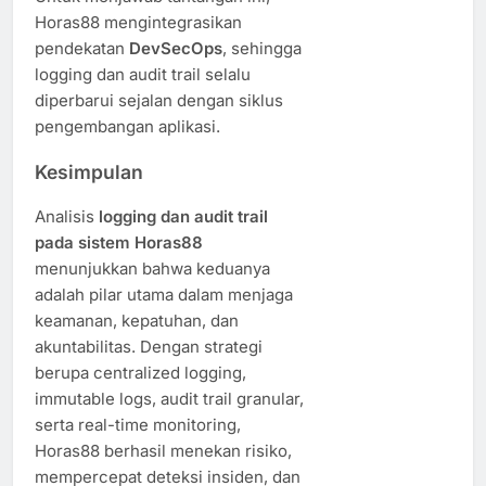
Horas88 mengintegrasikan
pendekatan
DevSecOps
, sehingga
logging dan audit trail selalu
diperbarui sejalan dengan siklus
pengembangan aplikasi.
Kesimpulan
Analisis
logging dan audit trail
pada sistem Horas88
menunjukkan bahwa keduanya
adalah pilar utama dalam menjaga
keamanan, kepatuhan, dan
akuntabilitas. Dengan strategi
berupa centralized logging,
immutable logs, audit trail granular,
serta real-time monitoring,
Horas88 berhasil menekan risiko,
mempercepat deteksi insiden, dan