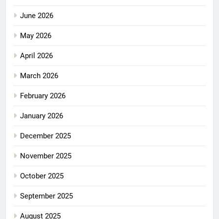
June 2026
May 2026
April 2026
March 2026
February 2026
January 2026
December 2025
November 2025
October 2025
September 2025
August 2025