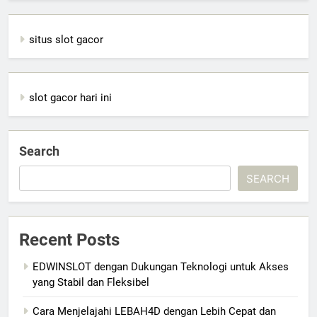
situs slot gacor
slot gacor hari ini
Search
SEARCH
Recent Posts
EDWINSLOT dengan Dukungan Teknologi untuk Akses
yang Stabil dan Fleksibel
Cara Menjelajahi LEBAH4D dengan Lebih Cepat dan