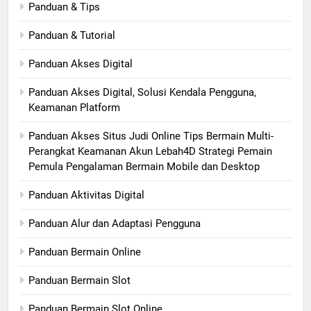
Panduan & Tips
Panduan & Tutorial
Panduan Akses Digital
Panduan Akses Digital, Solusi Kendala Pengguna,
Keamanan Platform
Panduan Akses Situs Judi Online Tips Bermain Multi-
Perangkat Keamanan Akun Lebah4D Strategi Pemain
Pemula Pengalaman Bermain Mobile dan Desktop
Panduan Aktivitas Digital
Panduan Alur dan Adaptasi Pengguna
Panduan Bermain Online
Panduan Bermain Slot
Panduan Bermain Slot Online