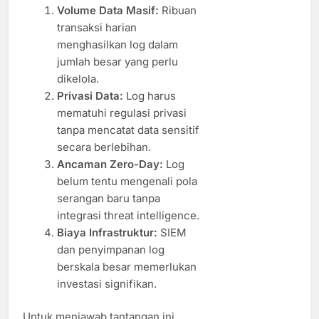
Volume Data Masif:
Ribuan
transaksi harian
menghasilkan log dalam
jumlah besar yang perlu
dikelola.
Privasi Data:
Log harus
mematuhi regulasi privasi
tanpa mencatat data sensitif
secara berlebihan.
Ancaman Zero-Day:
Log
belum tentu mengenali pola
serangan baru tanpa
integrasi threat intelligence.
Biaya Infrastruktur:
SIEM
dan penyimpanan log
berskala besar memerlukan
investasi signifikan.
Untuk menjawab tantangan ini,