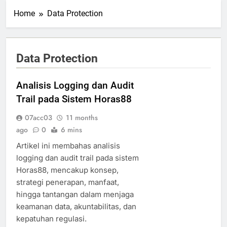
Home
Data Protection
Data Protection
Analisis Logging dan Audit
Trail pada Sistem Horas88
07acc03
11 months
ago
0
6 mins
Artikel ini membahas analisis
logging dan audit trail pada sistem
Horas88, mencakup konsep,
strategi penerapan, manfaat,
hingga tantangan dalam menjaga
keamanan data, akuntabilitas, dan
kepatuhan regulasi.