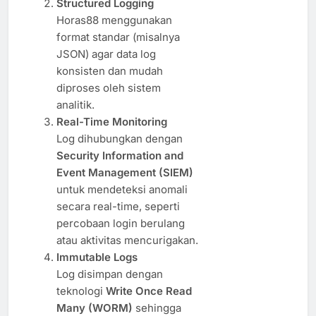
Structured Logging
Horas88 menggunakan
format standar (misalnya
JSON) agar data log
konsisten dan mudah
diproses oleh sistem
analitik.
Real-Time Monitoring
Log dihubungkan dengan
Security Information and
Event Management (SIEM)
untuk mendeteksi anomali
secara real-time, seperti
percobaan login berulang
atau aktivitas mencurigakan.
Immutable Logs
Log disimpan dengan
teknologi
Write Once Read
Many (WORM)
sehingga