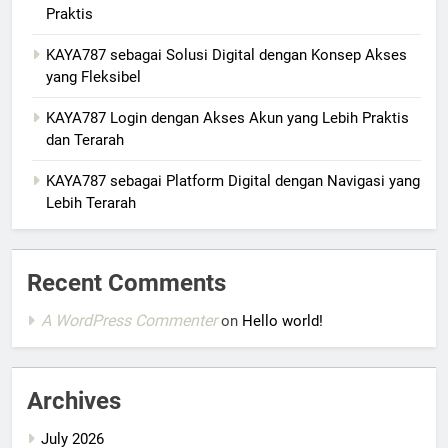
Praktis
KAYA787 sebagai Solusi Digital dengan Konsep Akses
yang Fleksibel
KAYA787 Login dengan Akses Akun yang Lebih Praktis
dan Terarah
KAYA787 sebagai Platform Digital dengan Navigasi yang
Lebih Terarah
Recent Comments
A WordPress Commenter
on
Hello world!
Archives
July 2026