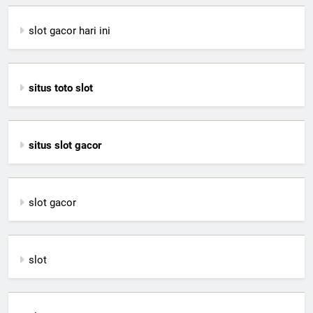
slot gacor hari ini
situs toto slot
situs slot gacor
slot gacor
slot