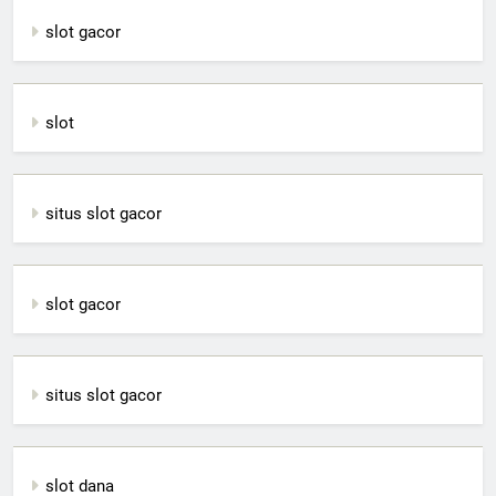
slot gacor
slot
situs slot gacor
slot gacor
situs slot gacor
slot dana