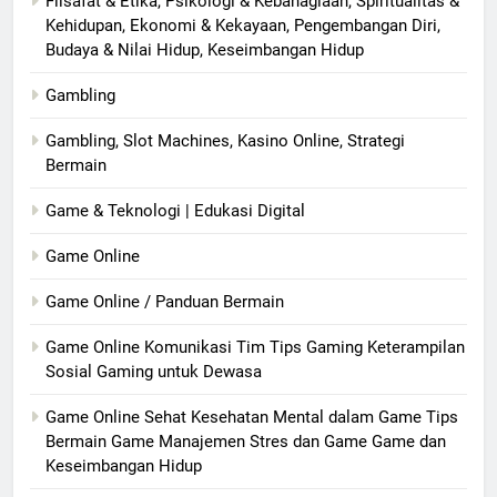
Filsafat & Etika, Psikologi & Kebahagiaan, Spiritualitas &
Kehidupan, Ekonomi & Kekayaan, Pengembangan Diri,
Budaya & Nilai Hidup, Keseimbangan Hidup
Gambling
Gambling, Slot Machines, Kasino Online, Strategi
Bermain
Game & Teknologi | Edukasi Digital
Game Online
Game Online / Panduan Bermain
Game Online Komunikasi Tim Tips Gaming Keterampilan
Sosial Gaming untuk Dewasa
Game Online Sehat Kesehatan Mental dalam Game Tips
Bermain Game Manajemen Stres dan Game Game dan
Keseimbangan Hidup