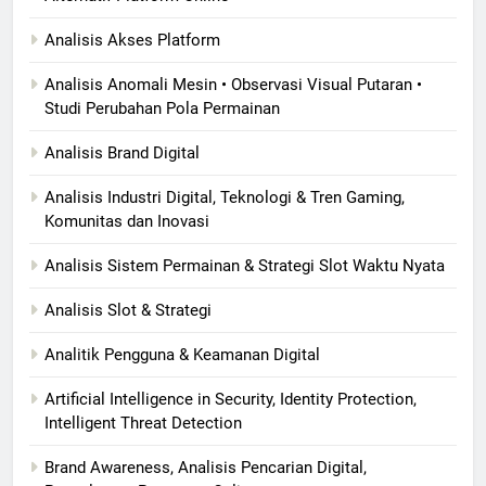
Analisis Akses Platform
Analisis Anomali Mesin • Observasi Visual Putaran •
Studi Perubahan Pola Permainan
Analisis Brand Digital
Analisis Industri Digital, Teknologi & Tren Gaming,
Komunitas dan Inovasi
Analisis Sistem Permainan & Strategi Slot Waktu Nyata
Analisis Slot & Strategi
Analitik Pengguna & Keamanan Digital
Artificial Intelligence in Security, Identity Protection,
Intelligent Threat Detection
Brand Awareness, Analisis Pencarian Digital,