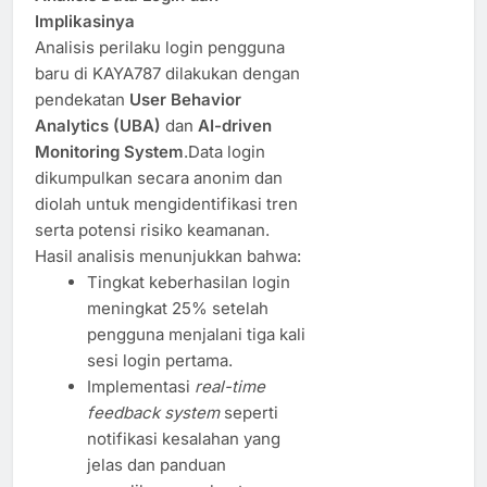
Implikasinya
Analisis perilaku login pengguna
baru di KAYA787 dilakukan dengan
pendekatan
User Behavior
Analytics (UBA)
dan
AI-driven
Monitoring System
.Data login
dikumpulkan secara anonim dan
diolah untuk mengidentifikasi tren
serta potensi risiko keamanan.
Hasil analisis menunjukkan bahwa:
Tingkat keberhasilan login
meningkat 25% setelah
pengguna menjalani tiga kali
sesi login pertama.
Implementasi
real-time
feedback system
seperti
notifikasi kesalahan yang
jelas dan panduan