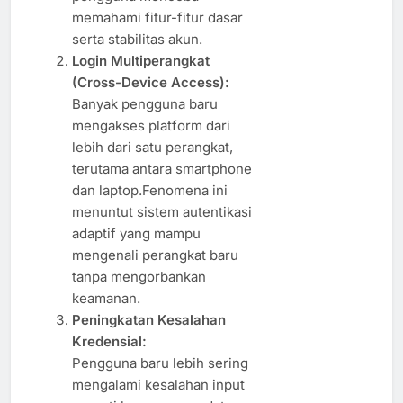
memahami fitur-fitur dasar
serta stabilitas akun.
Login Multiperangkat
(Cross-Device Access):
Banyak pengguna baru
mengakses platform dari
lebih dari satu perangkat,
terutama antara smartphone
dan laptop.Fenomena ini
menuntut sistem autentikasi
adaptif yang mampu
mengenali perangkat baru
tanpa mengorbankan
keamanan.
Peningkatan Kesalahan
Kredensial:
Pengguna baru lebih sering
mengalami kesalahan input