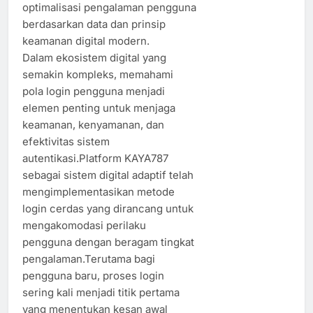
optimalisasi pengalaman pengguna
berdasarkan data dan prinsip
keamanan digital modern.
Dalam ekosistem digital yang
semakin kompleks, memahami
pola login pengguna menjadi
elemen penting untuk menjaga
keamanan, kenyamanan, dan
efektivitas sistem
autentikasi.Platform KAYA787
sebagai sistem digital adaptif telah
mengimplementasikan metode
login cerdas yang dirancang untuk
mengakomodasi perilaku
pengguna dengan beragam tingkat
pengalaman.Terutama bagi
pengguna baru, proses login
sering kali menjadi titik pertama
yang menentukan kesan awal