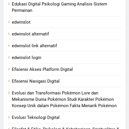
Edukasi Digital Psikologi Gaming Analisis Sistem
Permainan
edwinslot
edwinslot alternatif
edwinslot link alternatif
edwinslot login
Efisiensi Akses Platform Digital
Efisiensi Navigasi Digital
Evolusi dan Transformasi Pokémon Lore dan
Mekanisme Dunia Pokémon Studi Karakter Pokémon
Konsep Unik dalam Pokémon Fakta Menarik Pokémon
Evolusi Teknologi Digital