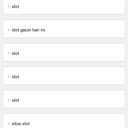
slot
slot gacor hari ini
slot
slot
slot
situs slot