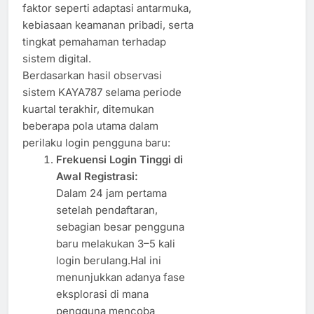
faktor seperti adaptasi antarmuka,
kebiasaan keamanan pribadi, serta
tingkat pemahaman terhadap
sistem digital.
Berdasarkan hasil observasi
sistem KAYA787 selama periode
kuartal terakhir, ditemukan
beberapa pola utama dalam
perilaku login pengguna baru:
Frekuensi Login Tinggi di
Awal Registrasi:
Dalam 24 jam pertama
setelah pendaftaran,
sebagian besar pengguna
baru melakukan 3–5 kali
login berulang.Hal ini
menunjukkan adanya fase
eksplorasi di mana
pengguna mencoba