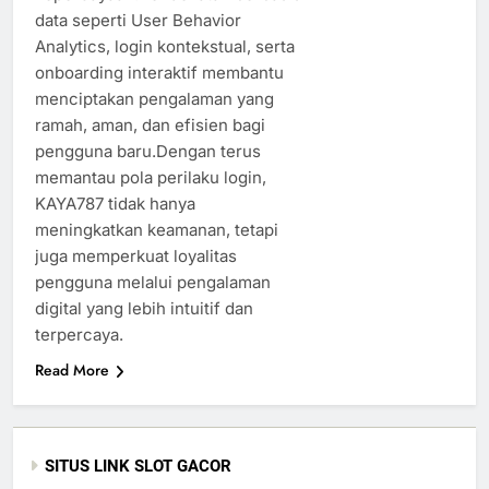
data seperti User Behavior
Analytics, login kontekstual, serta
onboarding interaktif membantu
menciptakan pengalaman yang
ramah, aman, dan efisien bagi
pengguna baru.Dengan terus
memantau pola perilaku login,
KAYA787 tidak hanya
meningkatkan keamanan, tetapi
juga memperkuat loyalitas
pengguna melalui pengalaman
digital yang lebih intuitif dan
terpercaya.
Read More
SITUS LINK SLOT GACOR