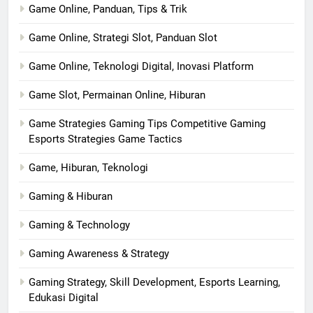
Game Online, Panduan, Tips & Trik
Game Online, Strategi Slot, Panduan Slot
Game Online, Teknologi Digital, Inovasi Platform
Game Slot, Permainan Online, Hiburan
Game Strategies Gaming Tips Competitive Gaming
Esports Strategies Game Tactics
Game, Hiburan, Teknologi
Gaming & Hiburan
Gaming & Technology
Gaming Awareness & Strategy
Gaming Strategy, Skill Development, Esports Learning,
Edukasi Digital