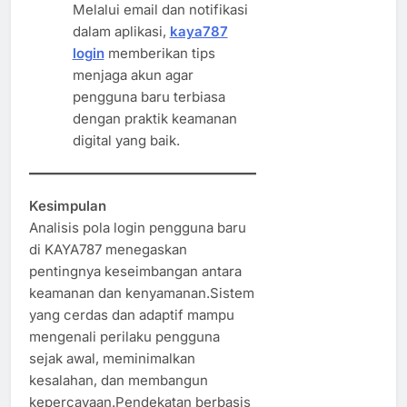
Melalui email dan notifikasi
dalam aplikasi,
kaya787
login
memberikan tips
menjaga akun agar
pengguna baru terbiasa
dengan praktik keamanan
digital yang baik.
Kesimpulan
Analisis pola login pengguna baru
di KAYA787 menegaskan
pentingnya keseimbangan antara
keamanan dan kenyamanan.Sistem
yang cerdas dan adaptif mampu
mengenali perilaku pengguna
sejak awal, meminimalkan
kesalahan, dan membangun
kepercayaan.Pendekatan berbasis