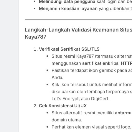
Melindungi data pengguna
saat login dan be
Menjamin keaslian layanan
yang diberikan t
Langkah-Langkah Validasi Keamanan Situs 
Kaya787
Verifikasi Sertifikat SSL/TLS
Situs resmi Kaya787 (termasuk alternat
menggunakan
sertifikat enkripsi HTT
Pastikan terdapat ikon gembok pada a
Anda.
Klik ikon tersebut untuk melihat informa
dikeluarkan oleh lembaga terpercaya s
Let’s Encrypt, atau DigiCert.
Cek Konsistensi UI/UX
Situs alternatif resmi memiliki
antarmu
domain utama.
Perhatikan elemen visual seperti logo