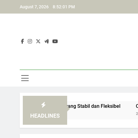
Skip
August 7, 2026
8:52:02 PM
to
content
Rea
Tingkatka
i untuk Akses yang Stabil dan Fleksibel
Cara Menjela
2 Weeks Ago
HEADLINES