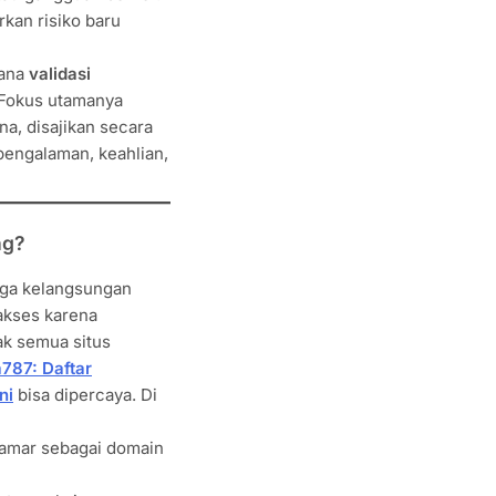
rkan risiko baru
mana
validasi
. Fokus utamanya
a, disajikan secara
pengalaman, keahlian,
ng?
jaga kelangsungan
iakses karena
ak semua situs
787: Daftar
ni
bisa dipercaya. Di
mar sebagai domain