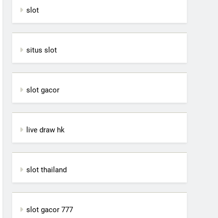
slot
situs slot
slot gacor
live draw hk
slot thailand
slot gacor 777