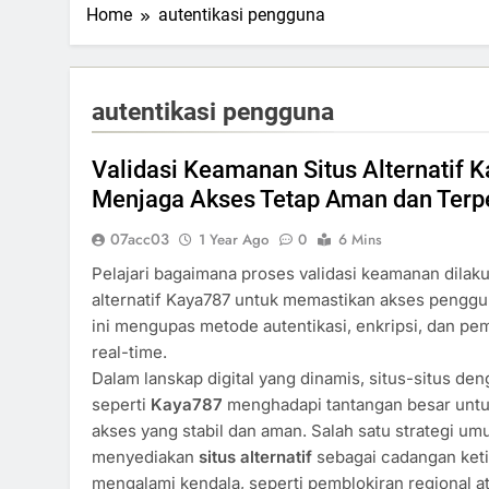
Home
autentikasi pengguna
autentikasi pengguna
Validasi Keamanan Situs Alternatif 
Menjaga Akses Tetap Aman dan Terp
07acc03
1 Year Ago
0
6 Mins
Pelajari bagaimana proses validasi keamanan dilak
alternatif Kaya787 untuk memastikan akses penggun
ini mengupas metode autentikasi, enkripsi, dan pe
real-time.
Dalam lanskap digital yang dinamis, situs-situs denga
seperti
Kaya787
menghadapi tantangan besar unt
akses yang stabil dan aman. Salah satu strategi u
menyediakan
situs alternatif
sebagai cadangan ket
mengalami kendala, seperti pemblokiran regional a