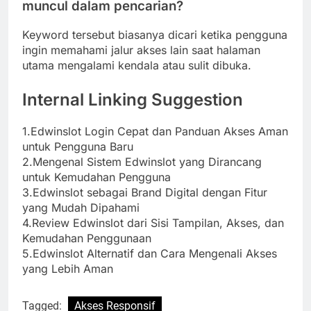
muncul dalam pencarian?
Keyword tersebut biasanya dicari ketika pengguna
ingin memahami jalur akses lain saat halaman
utama mengalami kendala atau sulit dibuka.
Internal Linking Suggestion
1.Edwinslot Login Cepat dan Panduan Akses Aman
untuk Pengguna Baru
2.Mengenal Sistem Edwinslot yang Dirancang
untuk Kemudahan Pengguna
3.Edwinslot sebagai Brand Digital dengan Fitur
yang Mudah Dipahami
4.Review Edwinslot dari Sisi Tampilan, Akses, dan
Kemudahan Penggunaan
5.Edwinslot Alternatif dan Cara Mengenali Akses
yang Lebih Aman
Tagged:
Akses Responsif