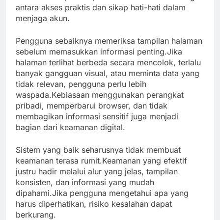
antara akses praktis dan sikap hati-hati dalam
menjaga akun.
Pengguna sebaiknya memeriksa tampilan halaman
sebelum memasukkan informasi penting.Jika
halaman terlihat berbeda secara mencolok, terlalu
banyak gangguan visual, atau meminta data yang
tidak relevan, pengguna perlu lebih
waspada.Kebiasaan menggunakan perangkat
pribadi, memperbarui browser, dan tidak
membagikan informasi sensitif juga menjadi
bagian dari keamanan digital.
Sistem yang baik seharusnya tidak membuat
keamanan terasa rumit.Keamanan yang efektif
justru hadir melalui alur yang jelas, tampilan
konsisten, dan informasi yang mudah
dipahami.Jika pengguna mengetahui apa yang
harus diperhatikan, risiko kesalahan dapat
berkurang.