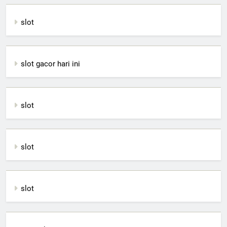
slot
slot gacor hari ini
slot
slot
slot