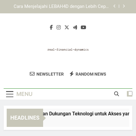
Skip
KAYA787 sebagai Solusi Digital dengan Konsep
to
Akses yang Fleksibel
content
KAYA787 Login dengan Akses Akun yang Lebih
Praktis dan Terarah
EDWINSLOT dengan Dukungan Teknologi untuk
Akses yang Stabil dan Fleksibel
Cara Menjelajahi LEBAH4D dengan Lebih Cepat
dan Praktis
KAYA787 sebagai Solusi Digital dengan Konsep
Akses yang Fleksibel
Real Financial
Tingkatkan Pemahaman Keuangan Anda
KAYA787 Login dengan Akses Akun yang Lebih
NEWSLETTER
RANDOM NEWS
Dynamics
Praktis dan Terarah
Dengan Real Financial Dynamics. Panduan
Investasi, Perencanaan, Dan Keuangan
MENU
Pribadi.
WINSLOT dengan Dukungan Teknologi untuk Akses yang Stabil
HEADLINES
Weeks Ago