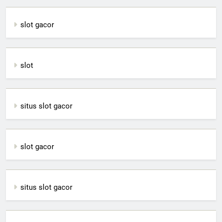
slot gacor
slot
situs slot gacor
slot gacor
situs slot gacor