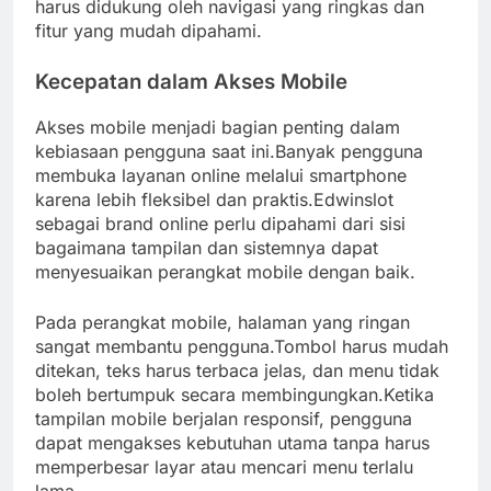
harus didukung oleh navigasi yang ringkas dan
fitur yang mudah dipahami.
Kecepatan dalam Akses Mobile
Akses mobile menjadi bagian penting dalam
kebiasaan pengguna saat ini.Banyak pengguna
membuka layanan online melalui smartphone
karena lebih fleksibel dan praktis.Ed­winslot
sebagai brand online perlu dipahami dari sisi
bagaimana tampilan dan sistemnya dapat
menyesuaikan perangkat mobile dengan baik.
Pada perangkat mobile, halaman yang ringan
sangat membantu pengguna.Tombol harus mudah
ditekan, teks harus terbaca jelas, dan menu tidak
boleh bertumpuk secara membingungkan.Ketika
tampilan mobile berjalan responsif, pengguna
dapat mengakses kebutuhan utama tanpa harus
memperbesar layar atau mencari menu terlalu
lama.