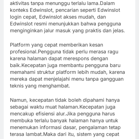
aktivitas tanpa menunggu terlalu lama.Dalam
konteks Edwinslot, pencarian seperti Edwinslot
login cepat, Edwinslot akses mudah, dan
Edwinslot resmi menunjukkan bahwa pengguna
menginginkan jalur masuk yang praktis dan jelas.
Platform yang cepat memberikan kesan
profesional.Pengguna tidak perlu merasa ragu
karena halaman dapat merespons dengan
baik.Kecepatan juga membantu pengguna baru
memahami struktur platform lebih mudah, karena
mereka dapat menjelajahi menu tanpa gangguan
teknis yang menghambat.
Namun, kecepatan tidak boleh dipahami hanya
sebagai waktu muat halaman.Kecepatan juga
mencakup efisiensi alur.Jika pengguna harus
membuka terlalu banyak halaman hanya untuk
menemukan informasi dasar, pengalaman tetap
terasa lambat.Maka dari itu, sistem yang cepat