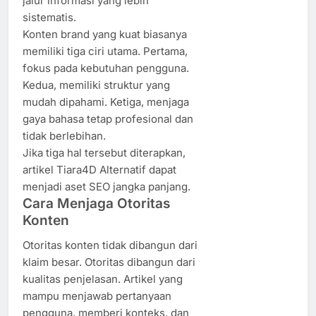
jalur informasi yang lebih
sistematis.
Konten brand yang kuat biasanya
memiliki tiga ciri utama. Pertama,
fokus pada kebutuhan pengguna.
Kedua, memiliki struktur yang
mudah dipahami. Ketiga, menjaga
gaya bahasa tetap profesional dan
tidak berlebihan.
Jika tiga hal tersebut diterapkan,
artikel Tiara4D Alternatif dapat
menjadi aset SEO jangka panjang.
Cara Menjaga Otoritas
Konten
Otoritas konten tidak dibangun dari
klaim besar. Otoritas dibangun dari
kualitas penjelasan. Artikel yang
mampu menjawab pertanyaan
pengguna, memberi konteks, dan