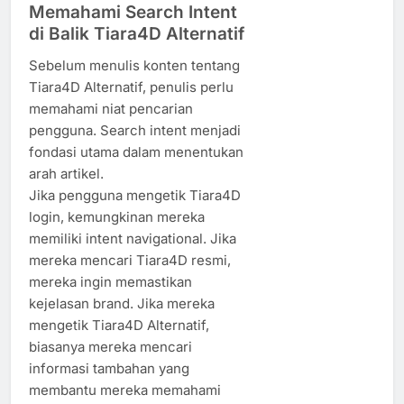
Memahami Search Intent
di Balik Tiara4D Alternatif
Sebelum menulis konten tentang
Tiara4D Alternatif, penulis perlu
memahami niat pencarian
pengguna. Search intent menjadi
fondasi utama dalam menentukan
arah artikel.
Jika pengguna mengetik Tiara4D
login, kemungkinan mereka
memiliki intent navigational. Jika
mereka mencari Tiara4D resmi,
mereka ingin memastikan
kejelasan brand. Jika mereka
mengetik Tiara4D Alternatif,
biasanya mereka mencari
informasi tambahan yang
membantu mereka memahami