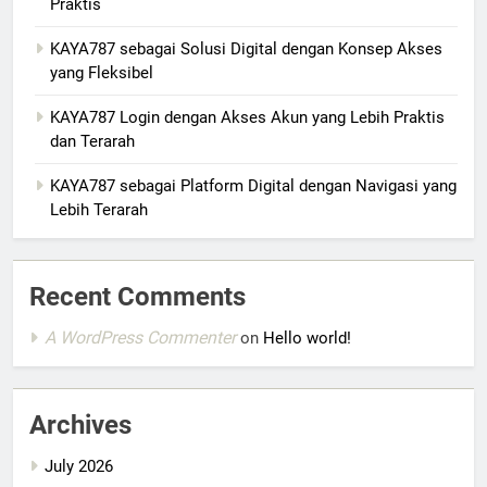
Praktis
KAYA787 sebagai Solusi Digital dengan Konsep Akses
yang Fleksibel
KAYA787 Login dengan Akses Akun yang Lebih Praktis
dan Terarah
KAYA787 sebagai Platform Digital dengan Navigasi yang
Lebih Terarah
Recent Comments
A WordPress Commenter
on
Hello world!
Archives
July 2026