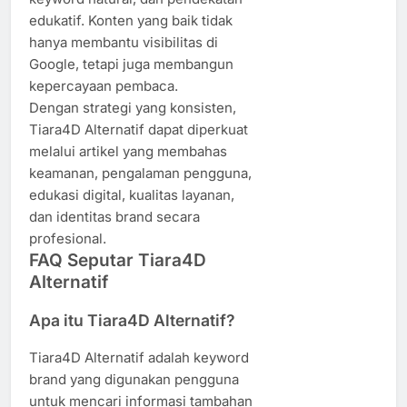
edukatif. Konten yang baik tidak
hanya membantu visibilitas di
Google, tetapi juga membangun
kepercayaan pembaca.
Dengan strategi yang konsisten,
Tiara4D Alternatif dapat diperkuat
melalui artikel yang membahas
keamanan, pengalaman pengguna,
edukasi digital, kualitas layanan,
dan identitas brand secara
profesional.
FAQ Seputar Tiara4D
Alternatif
Apa itu Tiara4D Alternatif?
Tiara4D Alternatif adalah keyword
brand yang digunakan pengguna
untuk mencari informasi tambahan