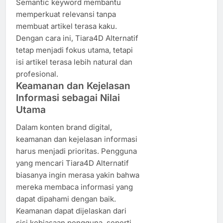
Semantic keyword membantu
memperkuat relevansi tanpa
membuat artikel terasa kaku.
Dengan cara ini, Tiara4D Alternatif
tetap menjadi fokus utama, tetapi
isi artikel terasa lebih natural dan
profesional.
Keamanan dan Kejelasan
Informasi sebagai Nilai
Utama
Dalam konten brand digital,
keamanan dan kejelasan informasi
harus menjadi prioritas. Pengguna
yang mencari Tiara4D Alternatif
biasanya ingin merasa yakin bahwa
mereka membaca informasi yang
dapat dipahami dengan baik.
Keamanan dapat dijelaskan dari
sisi kebiasaan pengguna, seperti