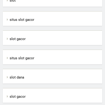
slot
situs slot gacor
slot gacor
situs slot gacor
slot dana
slot gacor