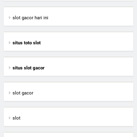
slot gacor hari ini
situs toto slot
situs slot gacor
slot gacor
slot