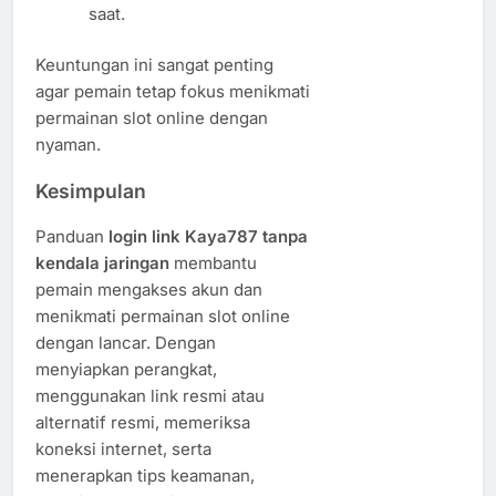
saat.
Keuntungan ini sangat penting
agar pemain tetap fokus menikmati
permainan slot online dengan
nyaman.
Kesimpulan
Panduan
login link Kaya787 tanpa
kendala jaringan
membantu
pemain mengakses akun dan
menikmati permainan slot online
dengan lancar. Dengan
menyiapkan perangkat,
menggunakan link resmi atau
alternatif resmi, memeriksa
koneksi internet, serta
menerapkan tips keamanan,