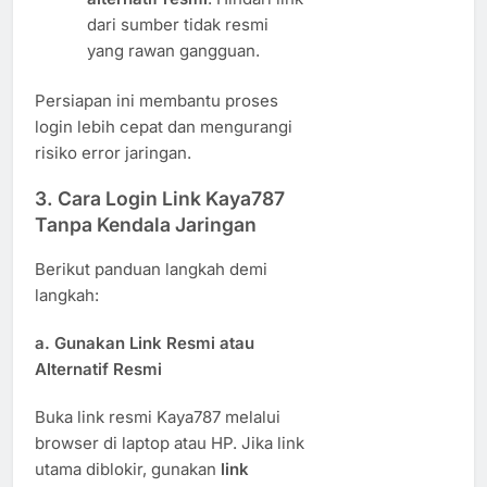
dari sumber tidak resmi
yang rawan gangguan.
Persiapan ini membantu proses
login lebih cepat dan mengurangi
risiko error jaringan.
3. Cara Login Link Kaya787
Tanpa Kendala Jaringan
Berikut panduan langkah demi
langkah:
a. Gunakan Link Resmi atau
Alternatif Resmi
Buka link resmi Kaya787 melalui
browser di laptop atau HP. Jika link
utama diblokir, gunakan
link