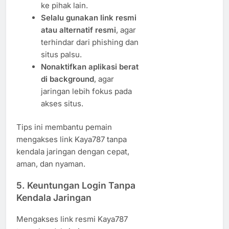
ke pihak lain.
Selalu gunakan link resmi
atau alternatif resmi
, agar
terhindar dari phishing dan
situs palsu.
Nonaktifkan aplikasi berat
di background
, agar
jaringan lebih fokus pada
akses situs.
Tips ini membantu pemain
mengakses link Kaya787 tanpa
kendala jaringan dengan cepat,
aman, dan nyaman.
5. Keuntungan Login Tanpa
Kendala Jaringan
Mengakses link resmi Kaya787