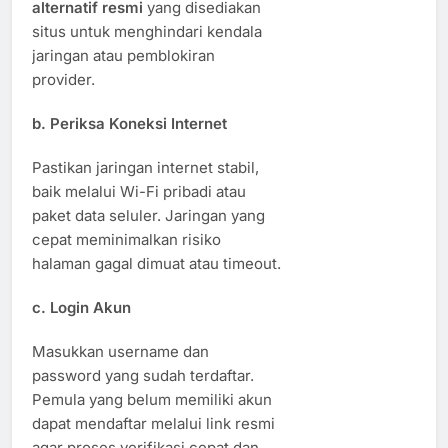
alternatif resmi
yang disediakan
situs untuk menghindari kendala
jaringan atau pemblokiran
provider.
b. Periksa Koneksi Internet
Pastikan jaringan internet stabil,
baik melalui Wi-Fi pribadi atau
paket data seluler. Jaringan yang
cepat meminimalkan risiko
halaman gagal dimuat atau timeout.
c. Login Akun
Masukkan username dan
password yang sudah terdaftar.
Pemula yang belum memiliki akun
dapat mendaftar melalui link resmi
agar proses verifikasi cepat dan