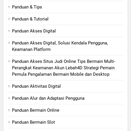
Panduan & Tips
Panduan & Tutorial
Panduan Akses Digital
Panduan Akses Digital, Solusi Kendala Pengguna,
Keamanan Platform
Panduan Akses Situs Judi Online Tips Bermain Multi-
Perangkat Keamanan Akun Lebah4D Strategi Pemain
Pemula Pengalaman Bermain Mobile dan Desktop
Panduan Aktivitas Digital
Panduan Alur dan Adaptasi Pengguna
Panduan Bermain Online
Panduan Bermain Slot