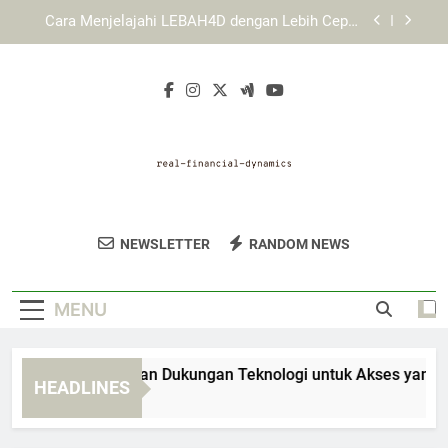
Skip
KAYA787 sebagai Solusi Digital dengan Konsep
to
Akses yang Fleksibel
content
KAYA787 Login dengan Akses Akun yang Lebih
Praktis dan Terarah
EDWINSLOT dengan Dukungan Teknologi untuk
Akses yang Stabil dan Fleksibel
Cara Menjelajahi LEBAH4D dengan Lebih Cepat
dan Praktis
KAYA787 sebagai Solusi Digital dengan Konsep
Akses yang Fleksibel
Real Financial
Tingkatkan Pemahaman Keuangan Anda
KAYA787 Login dengan Akses Akun yang Lebih
NEWSLETTER
RANDOM NEWS
Dynamics
Praktis dan Terarah
Dengan Real Financial Dynamics. Panduan
Investasi, Perencanaan, Dan Keuangan
MENU
Pribadi.
WINSLOT dengan Dukungan Teknologi untuk Akses yang Stabil
HEADLINES
Weeks Ago