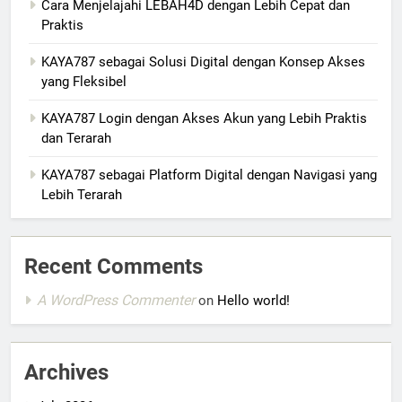
Cara Menjelajahi LEBAH4D dengan Lebih Cepat dan
Praktis
KAYA787 sebagai Solusi Digital dengan Konsep Akses
yang Fleksibel
KAYA787 Login dengan Akses Akun yang Lebih Praktis
dan Terarah
KAYA787 sebagai Platform Digital dengan Navigasi yang
Lebih Terarah
Recent Comments
A WordPress Commenter
on
Hello world!
Archives