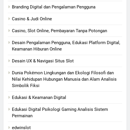
Branding Digital dan Pengalaman Pengguna
Casino & Judi Online
Casino, Slot Online, Pembayaran Tanpa Potongan
Desain Pengalaman Pengguna, Edukasi Platform Digital,
Keamanan Hiburan Online
Desain UX & Navigasi Situs Slot
Dunia Pokémon Lingkungan dan Ekologi Filosofi dan
Nilai Kehidupan Hubungan Manusia dan Alam Analisis
Simbolik Fiksi
Edukasi & Keamanan Digital
Edukasi Digital Psikologi Gaming Analisis Sistem
Permainan
edwinslot