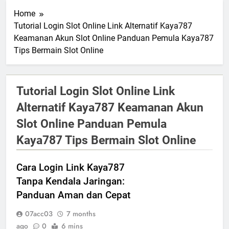
Home
Tutorial Login Slot Online Link Alternatif Kaya787
Keamanan Akun Slot Online Panduan Pemula Kaya787
Tips Bermain Slot Online
Tutorial Login Slot Online Link
Alternatif Kaya787 Keamanan Akun
Slot Online Panduan Pemula
Kaya787 Tips Bermain Slot Online
Cara Login Link Kaya787
Tanpa Kendala Jaringan:
Panduan Aman dan Cepat
07acc03
7 months
ago
0
6 mins