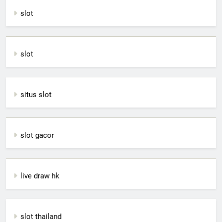
slot
slot
situs slot
slot gacor
live draw hk
slot thailand