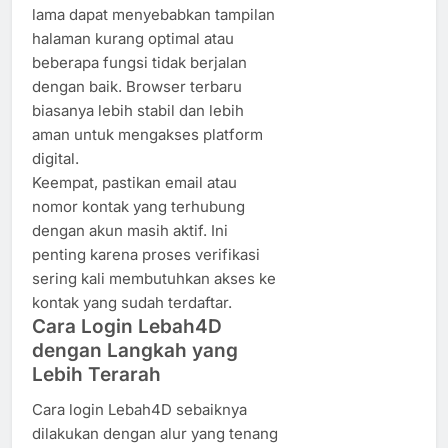
lama dapat menyebabkan tampilan
halaman kurang optimal atau
beberapa fungsi tidak berjalan
dengan baik. Browser terbaru
biasanya lebih stabil dan lebih
aman untuk mengakses platform
digital.
Keempat, pastikan email atau
nomor kontak yang terhubung
dengan akun masih aktif. Ini
penting karena proses verifikasi
sering kali membutuhkan akses ke
kontak yang sudah terdaftar.
Cara Login Lebah4D
dengan Langkah yang
Lebih Terarah
Cara login Lebah4D sebaiknya
dilakukan dengan alur yang tenang