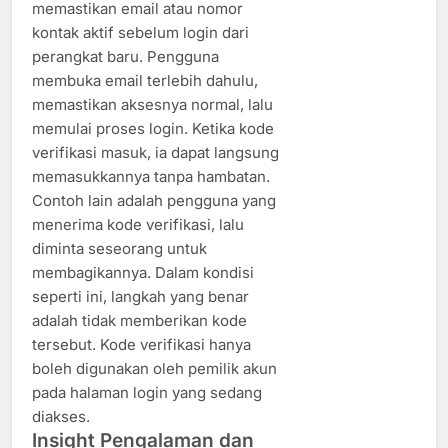
memastikan email atau nomor
kontak aktif sebelum login dari
perangkat baru. Pengguna
membuka email terlebih dahulu,
memastikan aksesnya normal, lalu
memulai proses login. Ketika kode
verifikasi masuk, ia dapat langsung
memasukkannya tanpa hambatan.
Contoh lain adalah pengguna yang
menerima kode verifikasi, lalu
diminta seseorang untuk
membagikannya. Dalam kondisi
seperti ini, langkah yang benar
adalah tidak memberikan kode
tersebut. Kode verifikasi hanya
boleh digunakan oleh pemilik akun
pada halaman login yang sedang
diakses.
Insight Pengalaman dan