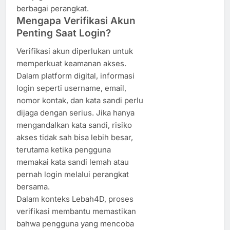
berbagai perangkat.
Mengapa Verifikasi Akun
Penting Saat Login?
Verifikasi akun diperlukan untuk
memperkuat keamanan akses.
Dalam platform digital, informasi
login seperti username, email,
nomor kontak, dan kata sandi perlu
dijaga dengan serius. Jika hanya
mengandalkan kata sandi, risiko
akses tidak sah bisa lebih besar,
terutama ketika pengguna
memakai kata sandi lemah atau
pernah login melalui perangkat
bersama.
Dalam konteks Lebah4D, proses
verifikasi membantu memastikan
bahwa pengguna yang mencoba