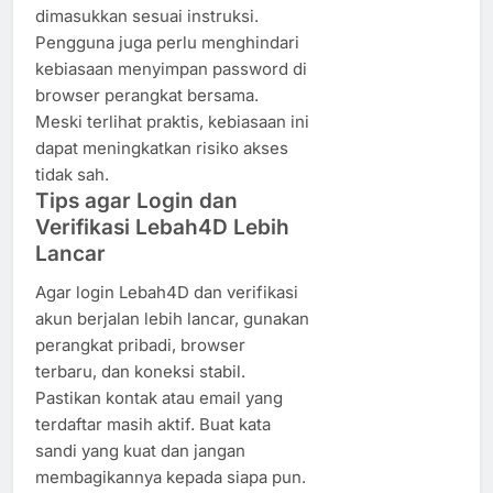
dimasukkan sesuai instruksi.
Pengguna juga perlu menghindari
kebiasaan menyimpan password di
browser perangkat bersama.
Meski terlihat praktis, kebiasaan ini
dapat meningkatkan risiko akses
tidak sah.
Tips agar Login dan
Verifikasi Lebah4D Lebih
Lancar
Agar login Lebah4D dan verifikasi
akun berjalan lebih lancar, gunakan
perangkat pribadi, browser
terbaru, dan koneksi stabil.
Pastikan kontak atau email yang
terdaftar masih aktif. Buat kata
sandi yang kuat dan jangan
membagikannya kepada siapa pun.