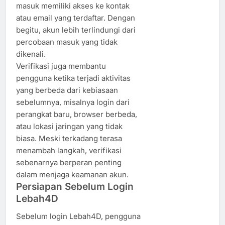
masuk memiliki akses ke kontak
atau email yang terdaftar. Dengan
begitu, akun lebih terlindungi dari
percobaan masuk yang tidak
dikenali.
Verifikasi juga membantu
pengguna ketika terjadi aktivitas
yang berbeda dari kebiasaan
sebelumnya, misalnya login dari
perangkat baru, browser berbeda,
atau lokasi jaringan yang tidak
biasa. Meski terkadang terasa
menambah langkah, verifikasi
sebenarnya berperan penting
dalam menjaga keamanan akun.
Persiapan Sebelum Login
Lebah4D
Sebelum login Lebah4D, pengguna