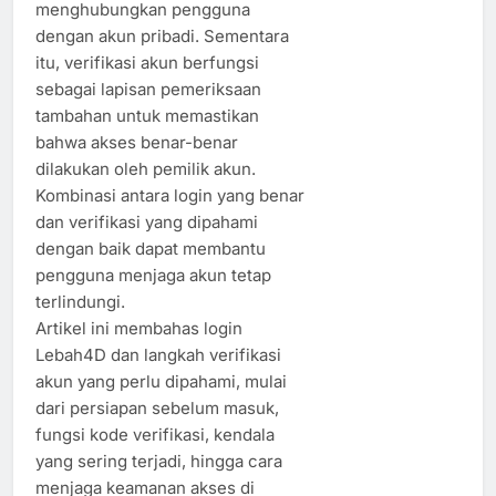
menghubungkan pengguna
dengan akun pribadi. Sementara
itu, verifikasi akun berfungsi
sebagai lapisan pemeriksaan
tambahan untuk memastikan
bahwa akses benar-benar
dilakukan oleh pemilik akun.
Kombinasi antara login yang benar
dan verifikasi yang dipahami
dengan baik dapat membantu
pengguna menjaga akun tetap
terlindungi.
Artikel ini membahas login
Lebah4D dan langkah verifikasi
akun yang perlu dipahami, mulai
dari persiapan sebelum masuk,
fungsi kode verifikasi, kendala
yang sering terjadi, hingga cara
menjaga keamanan akses di