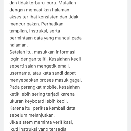
dan tidak terburu-buru. Mulailah
dengan memastikan halaman
akses terlihat konsisten dan tidak
mencurigakan. Perhatikan
tampilan, instruksi, serta
permintaan data yang muncul pada
halaman.
Setelah itu, masukkan informasi
login dengan teliti. Kesalahan kecil
seperti salah mengetik email,
username, atau kata sandi dapat
menyebabkan proses masuk gagal.
Pada perangkat mobile, kesalahan
ketik lebih sering terjadi karena
ukuran keyboard lebih kecil.
Karena itu, periksa kembali data
sebelum melanjutkan.
Jika sistem meminta verifikasi,
ikuti instruksi yang tersedia.