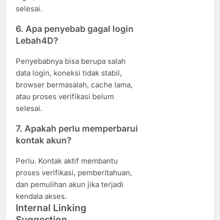
selesai.
6. Apa penyebab gagal login
Lebah4D?
Penyebabnya bisa berupa salah
data login, koneksi tidak stabil,
browser bermasalah, cache lama,
atau proses verifikasi belum
selesai.
7. Apakah perlu memperbarui
kontak akun?
Perlu. Kontak aktif membantu
proses verifikasi, pemberitahuan,
dan pemulihan akun jika terjadi
kendala akses.
Internal Linking
Suggestion