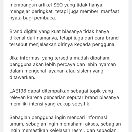
membangun artikel SEO yang tidak hanya
mengejar peringkat, tetapi juga memberi manfaat
nyata bagi pembaca.
Brand digital yang kuat biasanya tidak hanya
dikenal dari namanya, tetapi juga dari cara brand
tersebut menjelaskan dirinya kepada pengguna.
Jika informasi yang tersedia mudah dipahami,
pengguna akan lebih percaya dan lebih nyaman
dalam mengenal layanan atau sistem yang
ditawarkan.
LAE138 dapat ditempatkan sebagai topik yang
relevan karena pencarian seputar brand biasanya
memiliki intensi yang cukup spesifik.
Sebagian pengguna ingin mencari informasi
umum, sebagian ingin memahami akses, sebagian
ingin memastikan kejelasan resmi, dan sebagian