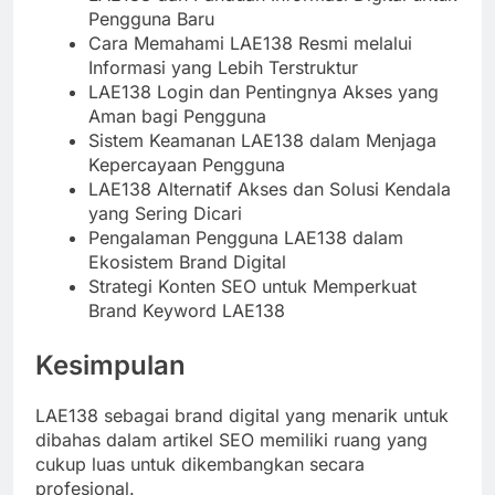
Pengguna Baru
Cara Memahami LAE138 Resmi melalui
Informasi yang Lebih Terstruktur
LAE138 Login dan Pentingnya Akses yang
Aman bagi Pengguna
Sistem Keamanan LAE138 dalam Menjaga
Kepercayaan Pengguna
LAE138 Alternatif Akses dan Solusi Kendala
yang Sering Dicari
Pengalaman Pengguna LAE138 dalam
Ekosistem Brand Digital
Strategi Konten SEO untuk Memperkuat
Brand Keyword LAE138
Kesimpulan
LAE138 sebagai brand digital yang menarik untuk
dibahas dalam artikel SEO memiliki ruang yang
cukup luas untuk dikembangkan secara
profesional.