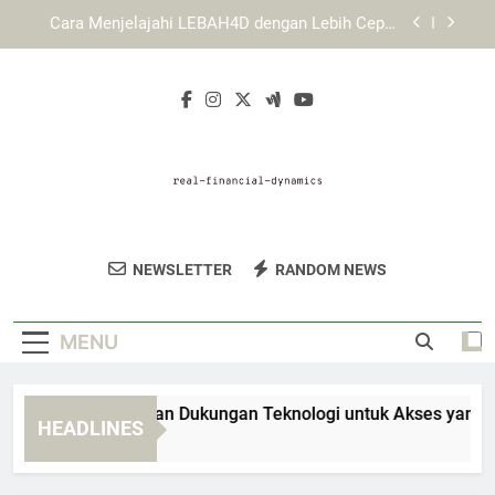
Skip
KAYA787 sebagai Solusi Digital dengan Konsep
to
Akses yang Fleksibel
content
KAYA787 Login dengan Akses Akun yang Lebih
Praktis dan Terarah
EDWINSLOT dengan Dukungan Teknologi untuk
Akses yang Stabil dan Fleksibel
Cara Menjelajahi LEBAH4D dengan Lebih Cepat
dan Praktis
KAYA787 sebagai Solusi Digital dengan Konsep
Akses yang Fleksibel
Real Financial
Tingkatkan Pemahaman Keuangan Anda
KAYA787 Login dengan Akses Akun yang Lebih
NEWSLETTER
RANDOM NEWS
Dynamics
Praktis dan Terarah
Dengan Real Financial Dynamics. Panduan
Investasi, Perencanaan, Dan Keuangan
MENU
Pribadi.
DWINSLOT dengan Dukungan Teknologi untuk Akses yang Stabi
HEADLINES
 Weeks Ago