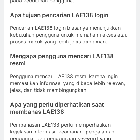
pada kebutuhan pengguna.
Apa tujuan pencarian LAE138 login
Pencarian LAE138 login biasanya menunjukkan
kebutuhan pengguna untuk memahami akses atau
proses masuk yang lebih jelas dan aman.
Mengapa pengguna mencari LAE138
resmi
Pengguna mencari LAE138 resmi karena ingin
memastikan informasi yang dibaca lebih relevan,
jelas, dan tidak membingungkan.
Apa yang perlu diperhatikan saat
membahas LAE138
Pembahasan LAE138 perlu memperhatikan
kejelasan informasi, keamanan, pengalaman
pengguna, dan penggunaan keyword yang