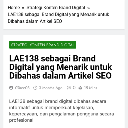
Home
Strategi Konten Brand Digital
LAE138 sebagai Brand Digital yang Menarik untuk
Dibahas dalam Artikel SEO
STRATEGI KONTEN BRAND DIGITAL
LAE138 sebagai Brand
Digital yang Menarik untuk
Dibahas dalam Artikel SEO
0
07acc03
3 Months Ago
15 Mins
LAE138 sebagai brand digital dibahas secara
informatif untuk memperkuat kejelasan,
kepercayaan, dan pengalaman pengguna secara
profesional