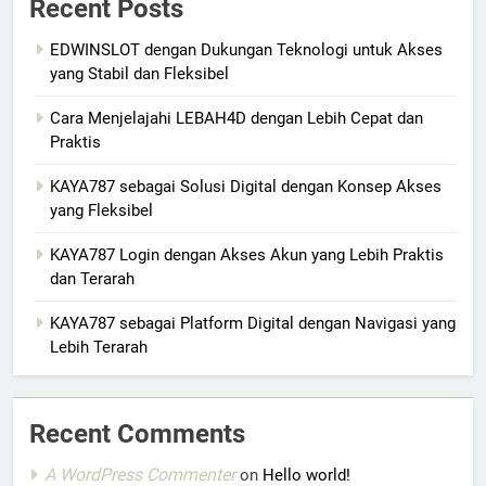
Recent Posts
EDWINSLOT dengan Dukungan Teknologi untuk Akses
yang Stabil dan Fleksibel
Cara Menjelajahi LEBAH4D dengan Lebih Cepat dan
Praktis
KAYA787 sebagai Solusi Digital dengan Konsep Akses
yang Fleksibel
KAYA787 Login dengan Akses Akun yang Lebih Praktis
dan Terarah
KAYA787 sebagai Platform Digital dengan Navigasi yang
Lebih Terarah
Recent Comments
A WordPress Commenter
on
Hello world!