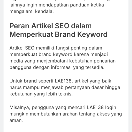
lainnya ingin mendapatkan panduan ketika
mengalami kendala.
Peran Artikel SEO dalam
Memperkuat Brand Keyword
Artikel SEO memiliki fungsi penting dalam
memperkuat brand keyword karena menjadi
media yang menjembatani kebutuhan pencarian
pengguna dengan informasi yang tersedia.
Untuk brand seperti LAE138, artikel yang baik
harus mampu menjawab pertanyaan dasar hingga
kebutuhan yang lebih teknis.
Misalnya, pengguna yang mencari LAE138 login
mungkin membutuhkan arahan tentang akses yang
aman.