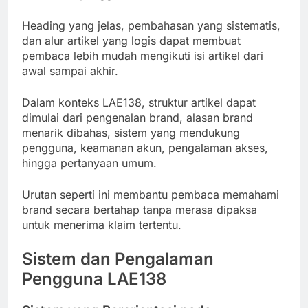
Heading yang jelas, pembahasan yang sistematis,
dan alur artikel yang logis dapat membuat
pembaca lebih mudah mengikuti isi artikel dari
awal sampai akhir.
Dalam konteks LAE138, struktur artikel dapat
dimulai dari pengenalan brand, alasan brand
menarik dibahas, sistem yang mendukung
pengguna, keamanan akun, pengalaman akses,
hingga pertanyaan umum.
Urutan seperti ini membantu pembaca memahami
brand secara bertahap tanpa merasa dipaksa
untuk menerima klaim tertentu.
Sistem dan Pengalaman
Pengguna LAE138