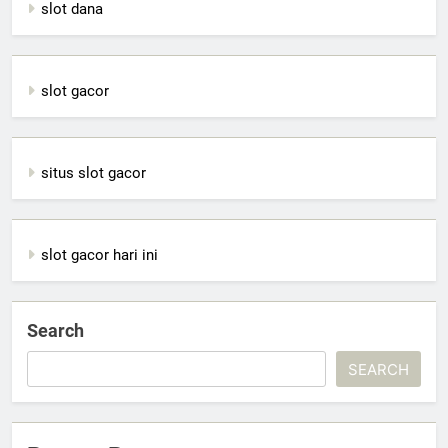
slot dana
slot gacor
situs slot gacor
slot gacor hari ini
Search
SEARCH