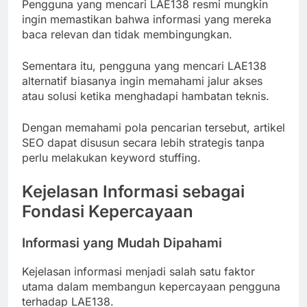
Pengguna yang mencari LAE138 resmi mungkin
ingin memastikan bahwa informasi yang mereka
baca relevan dan tidak membingungkan.
Sementara itu, pengguna yang mencari LAE138
alternatif biasanya ingin memahami jalur akses
atau solusi ketika menghadapi hambatan teknis.
Dengan memahami pola pencarian tersebut, artikel
SEO dapat disusun secara lebih strategis tanpa
perlu melakukan keyword stuffing.
Kejelasan Informasi sebagai
Fondasi Kepercayaan
Informasi yang Mudah Dipahami
Kejelasan informasi menjadi salah satu faktor
utama dalam membangun kepercayaan pengguna
terhadap LAE138.