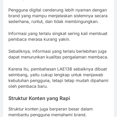
Pengguna digital cenderung lebih nyaman dengan
brand yang mampu menjelaskan sistemnya secara
sederhana, runtut, dan tidak membingungkan.
Informasi yang terlalu singkat sering kali membuat
pembaca merasa kurang yakin.
Sebaliknya, informasi yang terlalu berlebihan juga
dapat menurunkan kualitas pengalaman membaca.
Karena itu, pembahasan LAE138 sebaiknya dibuat
seimbang, yaitu cukup lengkap untuk menjawab
kebutuhan pengguna, tetapi tetap mudah dipahami
oleh pembaca baru.
Struktur Konten yang Rapi
Struktur konten juga berperan besar dalam
membantu pengguna memahami brand.