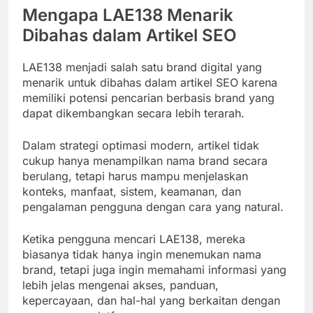
Mengapa LAE138 Menarik
Dibahas dalam Artikel SEO
LAE138 menjadi salah satu brand digital yang
menarik untuk dibahas dalam artikel SEO karena
memiliki potensi pencarian berbasis brand yang
dapat dikembangkan secara lebih terarah.
Dalam strategi optimasi modern, artikel tidak
cukup hanya menampilkan nama brand secara
berulang, tetapi harus mampu menjelaskan
konteks, manfaat, sistem, keamanan, dan
pengalaman pengguna dengan cara yang natural.
Ketika pengguna mencari LAE138, mereka
biasanya tidak hanya ingin menemukan nama
brand, tetapi juga ingin memahami informasi yang
lebih jelas mengenai akses, panduan,
kepercayaan, dan hal-hal yang berkaitan dengan