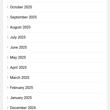
October 2025
September 2025
August 2025
July 2025
June 2025
May 2025
April 2025
March 2025
February 2025
January 2025
December 2024