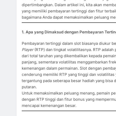
dipertimbangkan. Dalam artikel ini, kita akan memb
yang memiliki pembayaran tertinggi dan fitur terbai
bagaimana Anda dapat memaksimalkan peluang me
1. Apa yang Dimaksud dengan Pembayaran Terting
Pembayaran tertinggi dalam slot biasanya diukur 
Player
(RTP) dan tingkat volatilitasnya. RTP adalah 
dari total taruhan yang dikembalikan kepada pemai
panjang, sementara volatilitas menggambarkan fre
kemenangan dalam permainan. Slot dengan pembaya
cenderung memiliki RTP yang tinggi dan volatilitas 
tergantung pada seberapa besar hadiah yang bisa d
putaran.
Untuk memaksimalkan peluang menang, pemain perl
dengan RTP tinggi dan fitur bonus yang memperm
mencapai kemenangan besar.