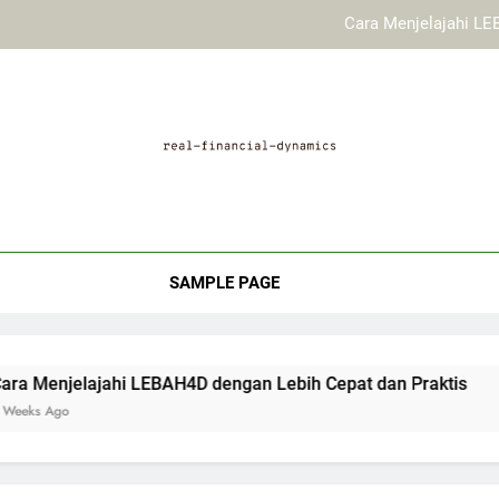
Cara Menjelajahi LE
KAYA787 sebagai Solusi Digit
KAYA787 Login dengan Akses
EDWINSLOT dengan Dukungan Teknologi u
l Financial Dynamics
Cara Menjelajahi LE
n Pemahaman Keuangan Anda Dengan Real Financial Dynamics.
KAYA787 sebagai Solusi Digit
SAMPLE PAGE
KAYA787 Login dengan Akses
jahi LEBAH4D dengan Lebih Cepat dan Praktis
KAYA787 
3 Weeks Ag