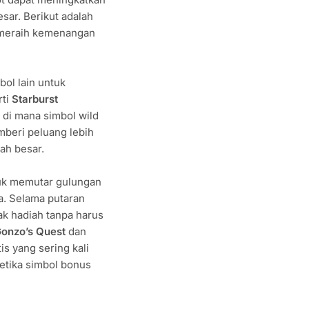
ar. Berikut adalah
 meraih kemenangan
bol lain untuk
rti
Starburst
 di mana simbol wild
beri peluang lebih
ah besar.
k memutar gulungan
. Selama putaran
k hadiah tanpa harus
onzo’s Quest
dan
s yang sering kali
etika simbol bonus