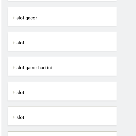
slot gacor
slot
slot gacor hari ini
slot
slot