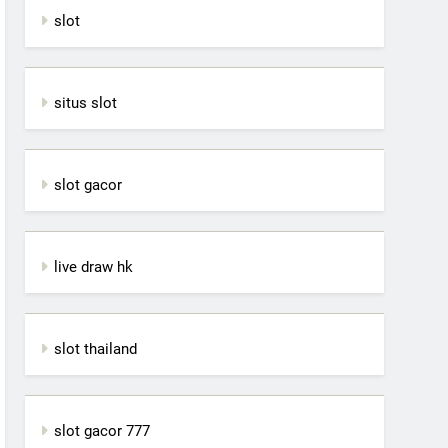
slot
situs slot
slot gacor
live draw hk
slot thailand
slot gacor 777