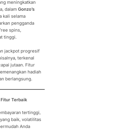
yang meningkatkan
a, dalam
Gonzo’s
 kali selama
warkan pengganda
free spins,
 tinggi.
n jackpot progresif
misalnya, terkenal
pai jutaan. Fitur
memenangkan hadiah
an berlangsung.
Fitur Terbaik
mbayaran tertinggi,
ng baik, volatilitas
mpermudah Anda