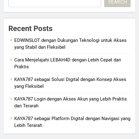
SEARCH
Recent Posts
EDWINSLOT dengan Dukungan Teknologi untuk Akses
yang Stabil dan Fleksibel
Cara Menjelajahi LEBAH4D dengan Lebih Cepat dan
Praktis
KAYA787 sebagai Solusi Digital dengan Konsep Akses
yang Fleksibel
KAYA787 Login dengan Akses Akun yang Lebih Praktis
dan Terarah
KAYA787 sebagai Platform Digital dengan Navigasi yang
Lebih Terarah