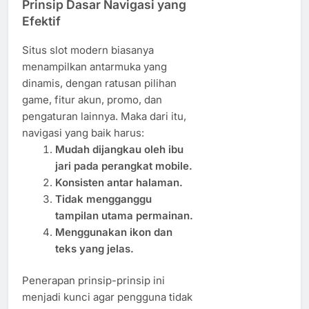
Prinsip Dasar Navigasi yang
Efektif
Situs slot modern biasanya
menampilkan antarmuka yang
dinamis, dengan ratusan pilihan
game, fitur akun, promo, dan
pengaturan lainnya. Maka dari itu,
navigasi yang baik harus:
Mudah dijangkau oleh ibu
jari pada perangkat mobile.
Konsisten antar halaman.
Tidak mengganggu
tampilan utama permainan.
Menggunakan ikon dan
teks yang jelas.
Penerapan prinsip-prinsip ini
menjadi kunci agar pengguna tidak