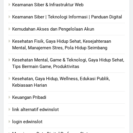
Keamanan Siber & Infrastruktur Web
Keamanan Siber | Teknologi Informasi | Panduan Digital
Kemudahan Akses dan Pengelolaan Akun
Kesehatan Fisik, Gaya Hidup Sehat, Kesejahteraan
Mental, Manajemen Stres, Pola Hidup Seimbang
Kesehatan Mental, Game & Teknologi, Gaya Hidup Sehat,
Tips Bermain Game, Produktivitas
Kesehatan, Gaya Hidup, Wellness, Edukasi Publik,
Kebiasaan Harian
Keuangan Pribadi
link alternatif edwinslot
login edwinslot