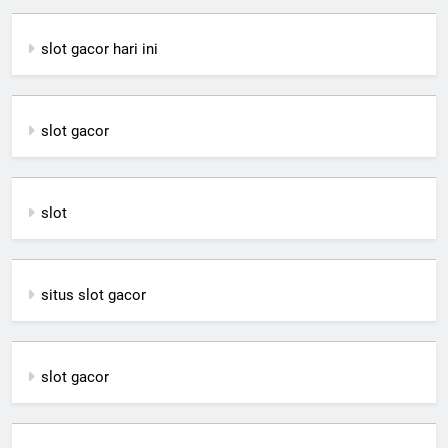
slot gacor hari ini
slot gacor
slot
situs slot gacor
slot gacor