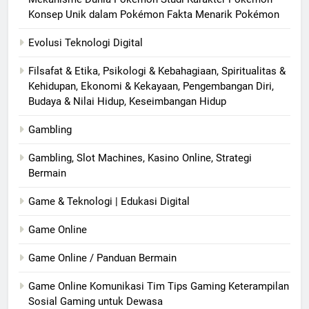
Konsep Unik dalam Pokémon Fakta Menarik Pokémon
Evolusi Teknologi Digital
Filsafat & Etika, Psikologi & Kebahagiaan, Spiritualitas &
Kehidupan, Ekonomi & Kekayaan, Pengembangan Diri,
Budaya & Nilai Hidup, Keseimbangan Hidup
Gambling
Gambling, Slot Machines, Kasino Online, Strategi
Bermain
Game & Teknologi | Edukasi Digital
Game Online
Game Online / Panduan Bermain
Game Online Komunikasi Tim Tips Gaming Keterampilan
Sosial Gaming untuk Dewasa