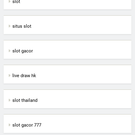
slot
situs slot
slot gacor
live draw hk
slot thailand
slot gacor 777