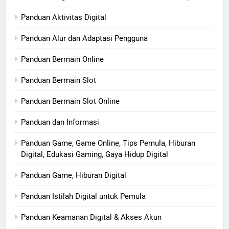
Panduan Aktivitas Digital
Panduan Alur dan Adaptasi Pengguna
Panduan Bermain Online
Panduan Bermain Slot
Panduan Bermain Slot Online
Panduan dan Informasi
Panduan Game, Game Online, Tips Pemula, Hiburan
Digital, Edukasi Gaming, Gaya Hidup Digital
Panduan Game, Hiburan Digital
Panduan Istilah Digital untuk Pemula
Panduan Keamanan Digital & Akses Akun