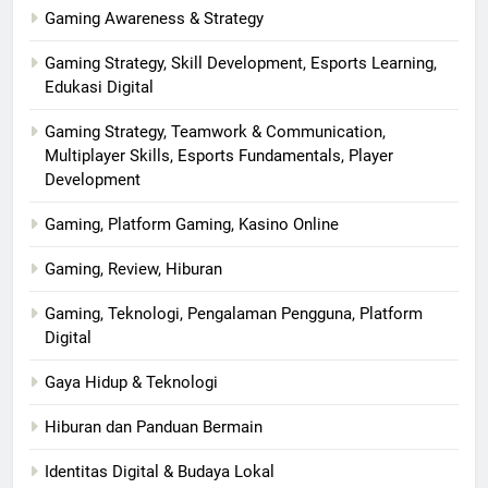
Gaming Awareness & Strategy
Gaming Strategy, Skill Development, Esports Learning,
Edukasi Digital
Gaming Strategy, Teamwork & Communication,
Multiplayer Skills, Esports Fundamentals, Player
Development
Gaming, Platform Gaming, Kasino Online
Gaming, Review, Hiburan
Gaming, Teknologi, Pengalaman Pengguna, Platform
Digital
Gaya Hidup & Teknologi
Hiburan dan Panduan Bermain
Identitas Digital & Budaya Lokal