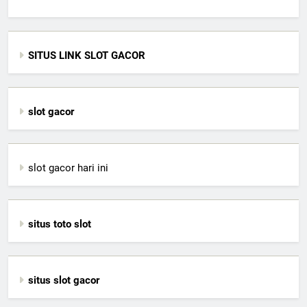
SITUS LINK SLOT GACOR
slot gacor
slot gacor hari ini
situs toto slot
situs slot gacor