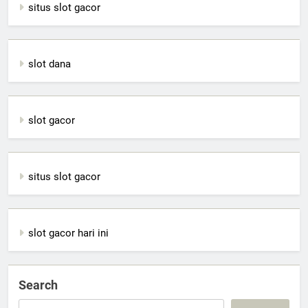
situs slot gacor
slot dana
slot gacor
situs slot gacor
slot gacor hari ini
Search