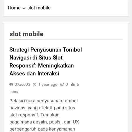
Home
slot mobile
slot mobile
Strategi Penyusunan Tombol
Navigasi di Situs Slot
Responsif: Meningkatkan
Akses dan Interaksi
07acc03
1 year ago
0
6
mins
Pelajari cara penyusunan tombol
navigasi yang efektif pada situs
slot responsif. Temukan
bagaimana desain, posisi, dan UX
berpengaruh pada kenyamanan