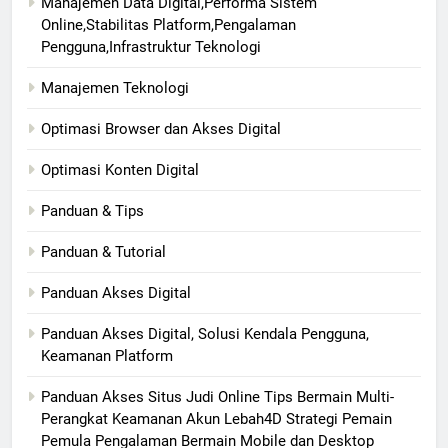
Manajemen Data Digital,Performa Sistem
Online,Stabilitas Platform,Pengalaman
Pengguna,Infrastruktur Teknologi
Manajemen Teknologi
Optimasi Browser dan Akses Digital
Optimasi Konten Digital
Panduan & Tips
Panduan & Tutorial
Panduan Akses Digital
Panduan Akses Digital, Solusi Kendala Pengguna,
Keamanan Platform
Panduan Akses Situs Judi Online Tips Bermain Multi-
Perangkat Keamanan Akun Lebah4D Strategi Pemain
Pemula Pengalaman Bermain Mobile dan Desktop