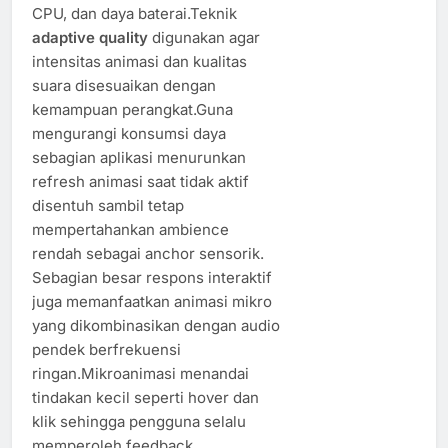
CPU, dan daya baterai.Teknik
adaptive quality
digunakan agar
intensitas animasi dan kualitas
suara disesuaikan dengan
kemampuan perangkat.Guna
mengurangi konsumsi daya
sebagian aplikasi menurunkan
refresh animasi saat tidak aktif
disentuh sambil tetap
mempertahankan ambience
rendah sebagai anchor sensorik.
Sebagian besar respons interaktif
juga memanfaatkan animasi mikro
yang dikombinasikan dengan audio
pendek berfrekuensi
ringan.Mikroanimasi menandai
tindakan kecil seperti hover dan
klik sehingga pengguna selalu
memperoleh feedback