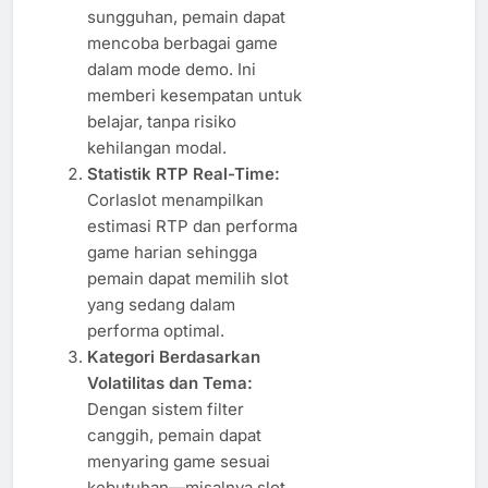
sungguhan, pemain dapat
mencoba berbagai game
dalam mode demo. Ini
memberi kesempatan untuk
belajar, tanpa risiko
kehilangan modal.
Statistik RTP Real-Time:
Corlaslot menampilkan
estimasi RTP dan performa
game harian sehingga
pemain dapat memilih slot
yang sedang dalam
performa optimal.
Kategori Berdasarkan
Volatilitas dan Tema:
Dengan sistem filter
canggih, pemain dapat
menyaring game sesuai
kebutuhan—misalnya slot