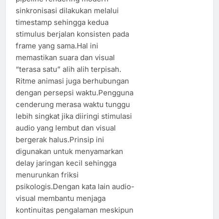
sinkronisasi dilakukan melalui
timestamp sehingga kedua
stimulus berjalan konsisten pada
frame yang sama.Hal ini
memastikan suara dan visual
“terasa satu” alih alih terpisah.
Ritme animasi juga berhubungan
dengan persepsi waktu.Pengguna
cenderung merasa waktu tunggu
lebih singkat jika diiringi stimulasi
audio yang lembut dan visual
bergerak halus.Prinsip ini
digunakan untuk menyamarkan
delay jaringan kecil sehingga
menurunkan friksi
psikologis.Dengan kata lain audio-
visual membantu menjaga
kontinuitas pengalaman meskipun