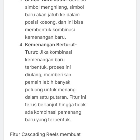
simbol menghilang, simbol
baru akan jatuh ke dalam
posisi kosong, dan ini bisa
membentuk kombinasi
kemenangan baru.
Kemenangan Berturut-
Turut
: Jika kombinasi
kemenangan baru
terbentuk, proses ini
diulang, memberikan
pemain lebih banyak
peluang untuk menang
dalam satu putaran. Fitur ini
terus berlanjut hingga tidak
ada kombinasi pemenang
baru yang terbentuk.
Fitur Cascading Reels membuat