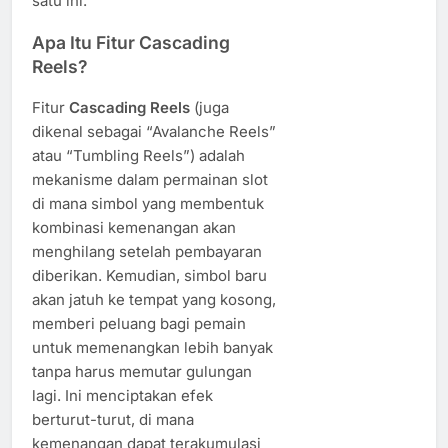
satu ini.
Apa Itu Fitur Cascading
Reels?
Fitur
Cascading Reels
(juga
dikenal sebagai “Avalanche Reels”
atau “Tumbling Reels”) adalah
mekanisme dalam permainan slot
di mana simbol yang membentuk
kombinasi kemenangan akan
menghilang setelah pembayaran
diberikan. Kemudian, simbol baru
akan jatuh ke tempat yang kosong,
memberi peluang bagi pemain
untuk memenangkan lebih banyak
tanpa harus memutar gulungan
lagi. Ini menciptakan efek
berturut-turut, di mana
kemenangan dapat terakumulasi