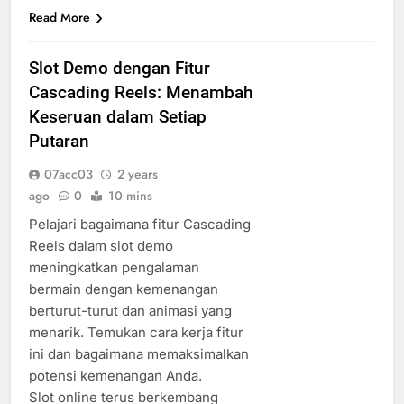
Read More
Slot Demo dengan Fitur
Cascading Reels: Menambah
Keseruan dalam Setiap
Putaran
07acc03
2 years
ago
0
10 mins
Pelajari bagaimana fitur Cascading
Reels dalam slot demo
meningkatkan pengalaman
bermain dengan kemenangan
berturut-turut dan animasi yang
menarik. Temukan cara kerja fitur
ini dan bagaimana memaksimalkan
potensi kemenangan Anda.
Slot online terus berkembang