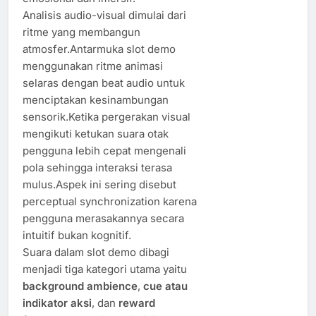
Analisis audio-visual dimulai dari
ritme yang membangun
atmosfer.Antarmuka slot demo
menggunakan ritme animasi
selaras dengan beat audio untuk
menciptakan kesinambungan
sensorik.Ketika pergerakan visual
mengikuti ketukan suara otak
pengguna lebih cepat mengenali
pola sehingga interaksi terasa
mulus.Aspek ini sering disebut
perceptual synchronization karena
pengguna merasakannya secara
intuitif bukan kognitif.
Suara dalam slot demo dibagi
menjadi tiga kategori utama yaitu
background ambience
,
cue atau
indikator aksi
, dan
reward