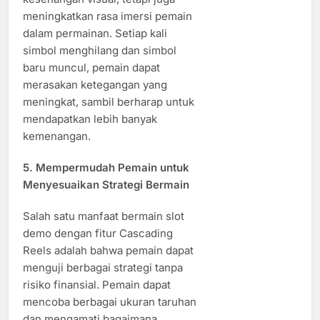
meningkatkan rasa imersi pemain
dalam permainan. Setiap kali
simbol menghilang dan simbol
baru muncul, pemain dapat
merasakan ketegangan yang
meningkat, sambil berharap untuk
mendapatkan lebih banyak
kemenangan.
5.
Mempermudah Pemain untuk
Menyesuaikan Strategi Bermain
Salah satu manfaat bermain slot
demo dengan fitur Cascading
Reels adalah bahwa pemain dapat
menguji berbagai strategi tanpa
risiko finansial. Pemain dapat
mencoba berbagai ukuran taruhan
dan mengamati bagaimana