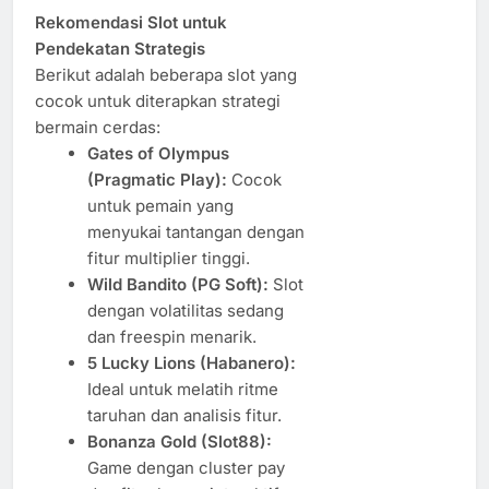
Rekomendasi Slot untuk
Pendekatan Strategis
Berikut adalah beberapa slot yang
cocok untuk diterapkan strategi
bermain cerdas:
Gates of Olympus
(Pragmatic Play):
Cocok
untuk pemain yang
menyukai tantangan dengan
fitur multiplier tinggi.
Wild Bandito (PG Soft):
Slot
dengan volatilitas sedang
dan freespin menarik.
5 Lucky Lions (Habanero):
Ideal untuk melatih ritme
taruhan dan analisis fitur.
Bonanza Gold (Slot88):
Game dengan cluster pay