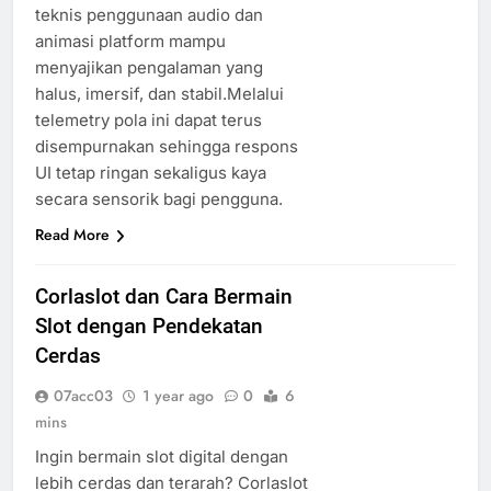
teknis penggunaan audio dan
animasi platform mampu
menyajikan pengalaman yang
halus, imersif, dan stabil.Melalui
telemetry pola ini dapat terus
disempurnakan sehingga respons
UI tetap ringan sekaligus kaya
secara sensorik bagi pengguna.
Read More
Corlaslot dan Cara Bermain
Slot dengan Pendekatan
Cerdas
07acc03
1 year ago
0
6
mins
Ingin bermain slot digital dengan
lebih cerdas dan terarah? Corlaslot