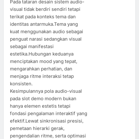
Pada tataran desain sistem audio-
visual tidak berdiri sendiri tetapi
terikat pada konteks tema dan
identitas antarmuka.Tema yang
kuat menggunakan audio sebagai
penguat narasi sedangkan visual
sebagai manifestasi
estetika.Hubungan keduanya
menciptakan mood yang tepat,
mengarahkan perhatian, dan
menjaga ritme interaksi tetap
konsisten.
Kesimpulannya pola audio-visual
pada slot demo modern bukan
hanya elemen estetis tetapi
fondasi pengalaman interaktif yang
efektif.Lewat sinkronisasi presisi,
pemetaan hierarki gerak,
pengendalian ritme, serta optimasi