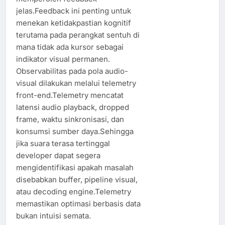
jelas.Feedback ini penting untuk
menekan ketidakpastian kognitif
terutama pada perangkat sentuh di
mana tidak ada kursor sebagai
indikator visual permanen.
Observabilitas pada pola audio-
visual dilakukan melalui telemetry
front-end.Telemetry mencatat
latensi audio playback, dropped
frame, waktu sinkronisasi, dan
konsumsi sumber daya.Sehingga
jika suara terasa tertinggal
developer dapat segera
mengidentifikasi apakah masalah
disebabkan buffer, pipeline visual,
atau decoding engine.Telemetry
memastikan optimasi berbasis data
bukan intuisi semata.