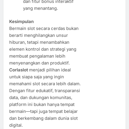
dan fitur bonus interaktif
yang menantang.
Kesimpulan
Bermain slot secara cerdas bukan
berarti menghilangkan unsur
hiburan, tetapi menambahkan
elemen kontrol dan strategi yang
membuat pengalaman lebih
menyenangkan dan produktif.
Corlaslot
menjadi pilihan ideal
untuk siapa saja yang ingin
memahami slot secara lebih dalam.
Dengan fitur edukatif, transparansi
data, dan dukungan komunitas,
platform ini bukan hanya tempat
bermain—tapi juga tempat belajar
dan berkembang dalam dunia slot
digital.