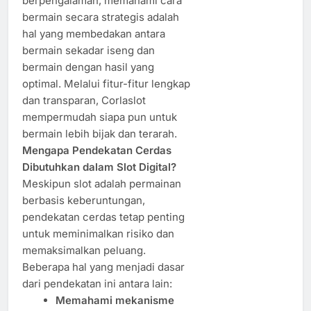
berpengalaman, memahami cara
bermain secara strategis adalah
hal yang membedakan antara
bermain sekadar iseng dan
bermain dengan hasil yang
optimal. Melalui fitur-fitur lengkap
dan transparan, Corlaslot
mempermudah siapa pun untuk
bermain lebih bijak dan terarah.
Mengapa Pendekatan Cerdas
Dibutuhkan dalam Slot Digital?
Meskipun slot adalah permainan
berbasis keberuntungan,
pendekatan cerdas tetap penting
untuk meminimalkan risiko dan
memaksimalkan peluang.
Beberapa hal yang menjadi dasar
dari pendekatan ini antara lain:
Memahami mekanisme