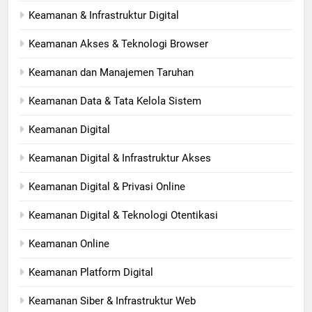
Keamanan & Infrastruktur Digital
Keamanan Akses & Teknologi Browser
Keamanan dan Manajemen Taruhan
Keamanan Data & Tata Kelola Sistem
Keamanan Digital
Keamanan Digital & Infrastruktur Akses
Keamanan Digital & Privasi Online
Keamanan Digital & Teknologi Otentikasi
Keamanan Online
Keamanan Platform Digital
Keamanan Siber & Infrastruktur Web