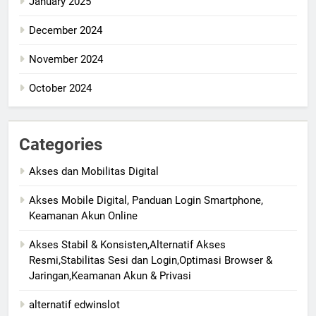
January 2025
December 2024
November 2024
October 2024
Categories
Akses dan Mobilitas Digital
Akses Mobile Digital, Panduan Login Smartphone,
Keamanan Akun Online
Akses Stabil & Konsisten,Alternatif Akses
Resmi,Stabilitas Sesi dan Login,Optimasi Browser &
Jaringan,Keamanan Akun & Privasi
alternatif edwinslot