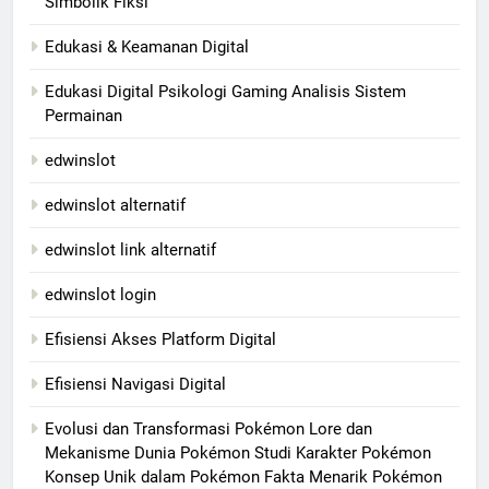
Simbolik Fiksi
Edukasi & Keamanan Digital
Edukasi Digital Psikologi Gaming Analisis Sistem
Permainan
edwinslot
edwinslot alternatif
edwinslot link alternatif
edwinslot login
Efisiensi Akses Platform Digital
Efisiensi Navigasi Digital
Evolusi dan Transformasi Pokémon Lore dan
Mekanisme Dunia Pokémon Studi Karakter Pokémon
Konsep Unik dalam Pokémon Fakta Menarik Pokémon