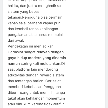
hal itu, dan justru menghadirkan
sistem yang bebas
tekanan.Pengguna bisa bermain
kapan saja, berhenti kapan pun,
dan kembali tanpa kehilangan
pengalaman atau harus memulai
dari awal.
Pendekatan ini menjadikan
Corlaslot sangat
relevan dengan
gaya hidup modern yang dinamis
namun sering kali melelahkan
.Di
saat platform lain mendorong
adiktivitas dengan reward sistem
dan tantangan harian, Corlaslot
memberi kebebasan.Pengguna
diberi ruang untuk memilih, tanpa
takut akan kehilangan momentum
atau dihukum karena tidak aktif.Ini