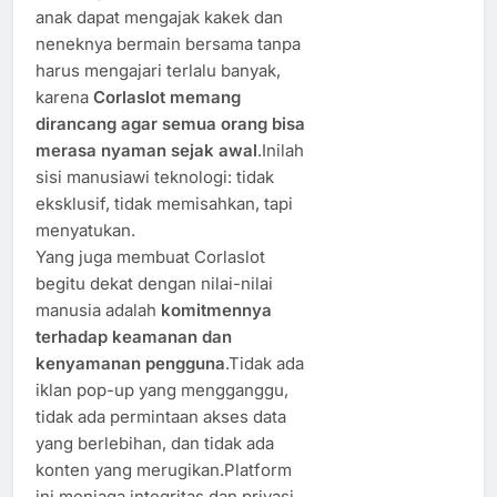
anak dapat mengajak kakek dan
neneknya bermain bersama tanpa
harus mengajari terlalu banyak,
karena
Corlaslot memang
dirancang agar semua orang bisa
merasa nyaman sejak awal
.Inilah
sisi manusiawi teknologi: tidak
eksklusif, tidak memisahkan, tapi
menyatukan.
Yang juga membuat Corlaslot
begitu dekat dengan nilai-nilai
manusia adalah
komitmennya
terhadap keamanan dan
kenyamanan pengguna
.Tidak ada
iklan pop-up yang mengganggu,
tidak ada permintaan akses data
yang berlebihan, dan tidak ada
konten yang merugikan.Platform
ini menjaga integritas dan privasi,