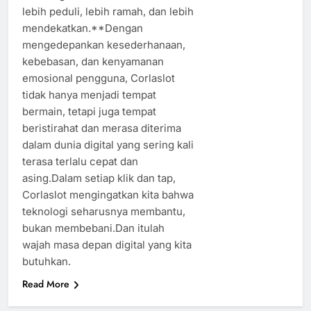
lebih peduli, lebih ramah, dan lebih
mendekatkan.**Dengan
mengedepankan kesederhanaan,
kebebasan, dan kenyamanan
emosional pengguna, Corlaslot
tidak hanya menjadi tempat
bermain, tetapi juga tempat
beristirahat dan merasa diterima
dalam dunia digital yang sering kali
terasa terlalu cepat dan
asing.Dalam setiap klik dan tap,
Corlaslot mengingatkan kita bahwa
teknologi seharusnya membantu,
bukan membebani.Dan itulah
wajah masa depan digital yang kita
butuhkan.
Read More