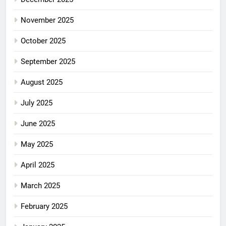
November 2025
October 2025
September 2025
August 2025
July 2025
June 2025
May 2025
April 2025
March 2025
February 2025