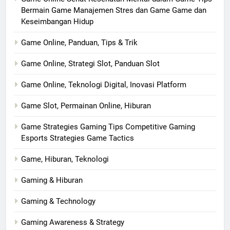
Bermain Game Manajemen Stres dan Game Game dan
Keseimbangan Hidup
Game Online, Panduan, Tips & Trik
Game Online, Strategi Slot, Panduan Slot
Game Online, Teknologi Digital, Inovasi Platform
Game Slot, Permainan Online, Hiburan
Game Strategies Gaming Tips Competitive Gaming
Esports Strategies Game Tactics
Game, Hiburan, Teknologi
Gaming & Hiburan
Gaming & Technology
Gaming Awareness & Strategy