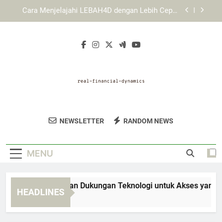
Skip
KAYA787 sebagai Solusi Digital dengan Konsep
to
Akses yang Fleksibel
content
KAYA787 Login dengan Akses Akun yang Lebih
Praktis dan Terarah
EDWINSLOT dengan Dukungan Teknologi untuk
Akses yang Stabil dan Fleksibel
Cara Menjelajahi LEBAH4D dengan Lebih Cepat
dan Praktis
KAYA787 sebagai Solusi Digital dengan Konsep
Akses yang Fleksibel
Real Financial
Tingkatkan Pemahaman Keuangan Anda
KAYA787 Login dengan Akses Akun yang Lebih
NEWSLETTER
RANDOM NEWS
Dynamics
Praktis dan Terarah
Dengan Real Financial Dynamics. Panduan
Investasi, Perencanaan, Dan Keuangan
MENU
Pribadi.
WINSLOT dengan Dukungan Teknologi untuk Akses yang Stabil
HEADLINES
Weeks Ago