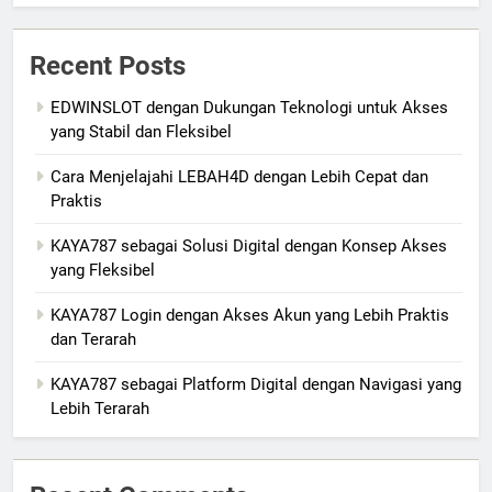
Recent Posts
EDWINSLOT dengan Dukungan Teknologi untuk Akses
yang Stabil dan Fleksibel
Cara Menjelajahi LEBAH4D dengan Lebih Cepat dan
Praktis
KAYA787 sebagai Solusi Digital dengan Konsep Akses
yang Fleksibel
KAYA787 Login dengan Akses Akun yang Lebih Praktis
dan Terarah
KAYA787 sebagai Platform Digital dengan Navigasi yang
Lebih Terarah