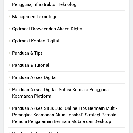
Pengguna,Infrastruktur Teknologi
Manajemen Teknologi
Optimasi Browser dan Akses Digital
Optimasi Konten Digital
Panduan & Tips
Panduan & Tutorial
Panduan Akses Digital
Panduan Akses Digital, Solusi Kendala Pengguna,
Keamanan Platform
Panduan Akses Situs Judi Online Tips Bermain Multi-
Perangkat Keamanan Akun Lebah4D Strategi Pemain
Pemula Pengalaman Bermain Mobile dan Desktop