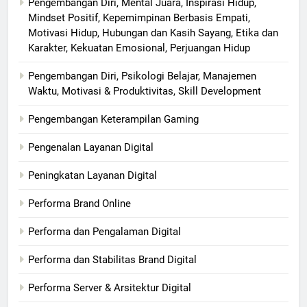
Pengembangan Diri, Mental Juara, Inspirasi Hidup,
Mindset Positif, Kepemimpinan Berbasis Empati,
Motivasi Hidup, Hubungan dan Kasih Sayang, Etika dan
Karakter, Kekuatan Emosional, Perjuangan Hidup
Pengembangan Diri, Psikologi Belajar, Manajemen
Waktu, Motivasi & Produktivitas, Skill Development
Pengembangan Keterampilan Gaming
Pengenalan Layanan Digital
Peningkatan Layanan Digital
Performa Brand Online
Performa dan Pengalaman Digital
Performa dan Stabilitas Brand Digital
Performa Server & Arsitektur Digital