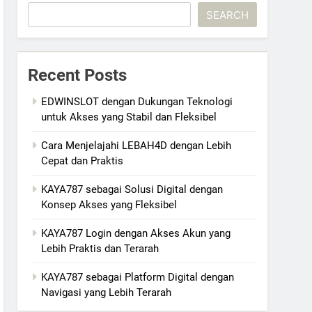
SEARCH
Recent Posts
EDWINSLOT dengan Dukungan Teknologi
untuk Akses yang Stabil dan Fleksibel
Cara Menjelajahi LEBAH4D dengan Lebih
Cepat dan Praktis
KAYA787 sebagai Solusi Digital dengan
Konsep Akses yang Fleksibel
KAYA787 Login dengan Akses Akun yang
Lebih Praktis dan Terarah
KAYA787 sebagai Platform Digital dengan
Navigasi yang Lebih Terarah