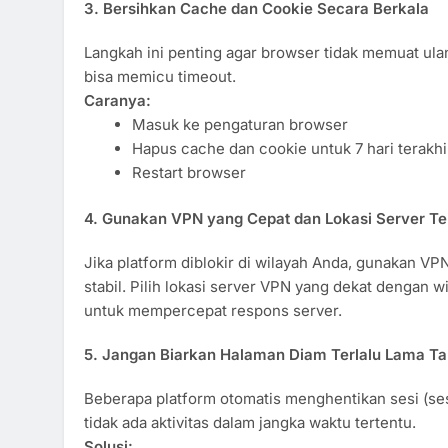
3.
Bersihkan Cache dan Cookie Secara Berkala
Langkah ini penting agar browser tidak memuat ula
bisa memicu timeout.
Caranya:
Masuk ke pengaturan browser
Hapus cache dan cookie untuk 7 hari terakhi
Restart browser
4.
Gunakan VPN yang Cepat dan Lokasi Server Te
Jika platform diblokir di wilayah Anda, gunakan VP
stabil. Pilih lokasi server VPN yang dekat dengan 
untuk mempercepat respons server.
5.
Jangan Biarkan Halaman Diam Terlalu Lama Tan
Beberapa platform otomatis menghentikan sesi (ses
tidak ada aktivitas dalam jangka waktu tertentu.
Solusi: