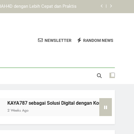
BAH4D dengan Lebih Cepat dan Praktis
al dengan Konsep Akses yang Fleksibel
 Akun yang Lebih Praktis dan Terarah
NEWSLETTER
RANDOM NEWS
ntuk Akses yang Stabil dan Fleksibel
BAH4D dengan Lebih Cepat dan Praktis
 Panduan Investasi, Perencanaan, Dan Keuangan Pribadi.
al dengan Konsep Akses yang Fleksibel
 Akun yang Lebih Praktis dan Terarah
sebagai Solusi Digital dengan Konsep Akses yang Fleksibel
go