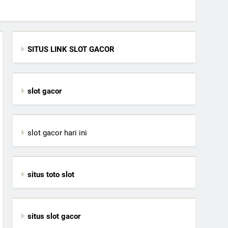
SITUS LINK SLOT GACOR
slot gacor
slot gacor hari ini
situs toto slot
situs slot gacor