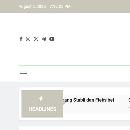
Skip
August 6, 2026
7:12:24 PM
to
content
Rea
Tingkatka
gi untuk Akses yang Stabil dan Fleksibel
Cara Menjel
2 Weeks Ago
HEADLINES