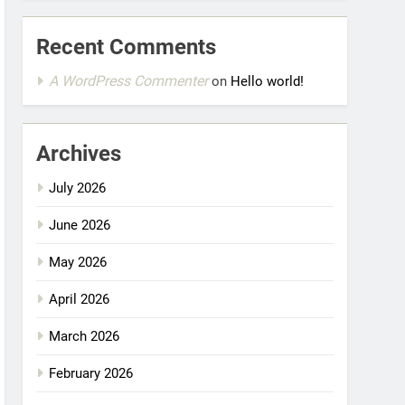
Recent Comments
A WordPress Commenter
on
Hello world!
Archives
July 2026
June 2026
May 2026
April 2026
March 2026
February 2026