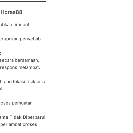
 Horas88
abkan timeout:
 merupakan penyebab
t
secara bersamaan,
 respons melambat.
 dari lokasi fisik bisa
t.
roses pemuatan
ama Tidak Diperbarui
mperlambat proses