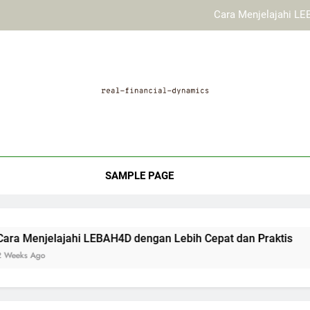
Cara Menjelajahi LE
KAYA787 sebagai Solusi Digit
KAYA787 Login dengan Akses
EDWINSLOT dengan Dukungan Teknologi u
l Financial Dynamics
Cara Menjelajahi LE
n Pemahaman Keuangan Anda Dengan Real Financial Dynamics.
KAYA787 sebagai Solusi Digit
SAMPLE PAGE
KAYA787 Login dengan Akses
ajahi LEBAH4D dengan Lebih Cepat dan Praktis
KAYA787 
2 Weeks A