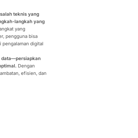
alah teknis yang
angkah-langkah yang
angkat yang
er, pengguna bisa
 pengalaman digital
an data—persiapkan
ptimal.
Dengan
hambatan, efisien, dan