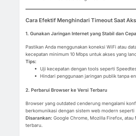
Cara Efektif Menghindari Timeout Saat Ak
1.
Gunakan Jaringan Internet yang Stabil dan Cepa
Pastikan Anda menggunakan koneksi WiFi atau data
kecepatan minimum 10 Mbps untuk akses yang lanc
Tips:
Uji kecepatan dengan tools seperti Speedtes
Hindari penggunaan jaringan publik tanpa en
2.
Perbarui Browser ke Versi Terbaru
Browser yang outdated cenderung mengalami konfl
berkomunikasi dengan sistem web modern seperti
Disarankan:
Google Chrome, Mozilla Firefox, atau 
terbaru.