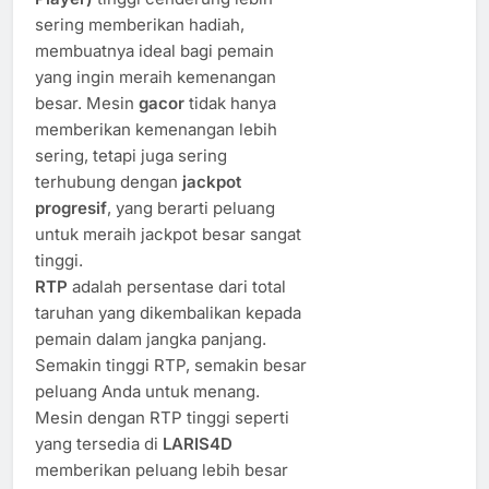
sering memberikan hadiah,
membuatnya ideal bagi pemain
yang ingin meraih kemenangan
besar. Mesin
gacor
tidak hanya
memberikan kemenangan lebih
sering, tetapi juga sering
terhubung dengan
jackpot
progresif
, yang berarti peluang
untuk meraih jackpot besar sangat
tinggi.
RTP
adalah persentase dari total
taruhan yang dikembalikan kepada
pemain dalam jangka panjang.
Semakin tinggi RTP, semakin besar
peluang Anda untuk menang.
Mesin dengan RTP tinggi seperti
yang tersedia di
LARIS4D
memberikan peluang lebih besar