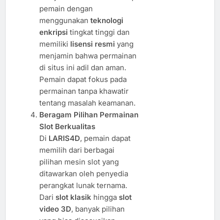
pemain dengan
menggunakan
teknologi
enkripsi
tingkat tinggi dan
memiliki
lisensi resmi
yang
menjamin bahwa permainan
di situs ini adil dan aman.
Pemain dapat fokus pada
permainan tanpa khawatir
tentang masalah keamanan.
Beragam Pilihan Permainan
Slot Berkualitas
Di
LARIS4D
, pemain dapat
memilih dari berbagai
pilihan mesin slot yang
ditawarkan oleh penyedia
perangkat lunak ternama.
Dari
slot klasik
hingga
slot
video 3D
, banyak pilihan