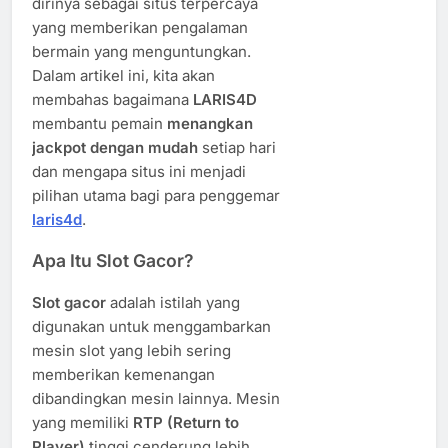
dirinya sebagai situs terpercaya
yang memberikan pengalaman
bermain yang menguntungkan.
Dalam artikel ini, kita akan
membahas bagaimana
LARIS4D
membantu pemain
menangkan
jackpot dengan mudah
setiap hari
dan mengapa situs ini menjadi
pilihan utama bagi para penggemar
laris4d
.
Apa Itu Slot Gacor?
Slot gacor
adalah istilah yang
digunakan untuk menggambarkan
mesin slot yang lebih sering
memberikan kemenangan
dibandingkan mesin lainnya. Mesin
yang memiliki
RTP (Return to
Player)
tinggi cenderung lebih