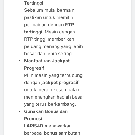
Tertinggi
Sebelum mulai bermain,
pastikan untuk memilih
permainan dengan
RTP
tertinggi
. Mesin dengan
RTP tinggi memberikan
peluang menang yang lebih
besar dan lebih sering.
Manfaatkan Jackpot
Progresif
Pilih mesin yang terhubung
dengan
jackpot progresif
untuk meraih kesempatan
memenangkan hadiah besar
yang terus berkembang.
Gunakan Bonus dan
Promosi
LARIS4D
menawarkan
berbagai
bonus sambutan