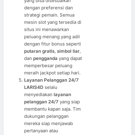
yang bisa disesuaikan
dengan preferensi dan
strategi pemain. Semua
mesin slot yang tersedia di
situs ini menawarkan
peluang menang yang adil
dengan fitur bonus seperti
putaran gratis
,
simbol liar
,
dan
pengganda
yang dapat
memperbesar peluang
meraih jackpot setiap hari.
Layanan Pelanggan 24/7
LARIS4D
selalu
menyediakan
layanan
pelanggan 24/7
yang siap
membantu kapan saja. Tim
dukungan pelanggan
mereka siap menjawab
pertanyaan atau