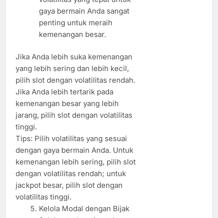
gaya bermain Anda sangat
penting untuk meraih
kemenangan besar.
Jika Anda lebih suka kemenangan
yang lebih sering dan lebih kecil,
pilih slot dengan volatilitas rendah.
Jika Anda lebih tertarik pada
kemenangan besar yang lebih
jarang, pilih slot dengan volatilitas
tinggi.
Tips: Pilih volatilitas yang sesuai
dengan gaya bermain Anda. Untuk
kemenangan lebih sering, pilih slot
dengan volatilitas rendah; untuk
jackpot besar, pilih slot dengan
volatilitas tinggi.
Kelola Modal dengan Bijak