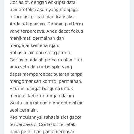
Corlaslot, dengan enkripsi data
dan proteksi akun yang menjaga
informasi pribadi dan transaksi
Anda tetap aman. Dengan platform
yang terpercaya, Anda dapat fokus
menikmati permainan dan
mengejar kemenangan.
Rahasia lain dari slot gacor di
Corlaslot adalah pemanfaatan fitur
auto spin dan turbo spin yang
dapat mempercepat putaran tanpa
mengorbankan kontrol permainan.
Fitur ini sangat berguna untuk
menguji keberuntungan dalam
waktu singkat dan mengoptimalkan
sesi bermain.
Kesimpulannya, rahasia slot gacor
terpercaya di Corlaslot terletak
pada pemilihan game berdasar