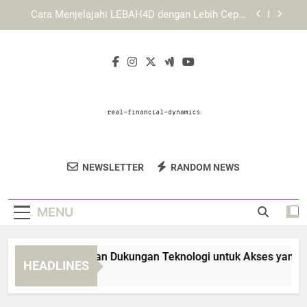
Skip
KAYA787 sebagai Solusi Digital dengan Konsep
to
Akses yang Fleksibel
content
KAYA787 Login dengan Akses Akun yang Lebih
Praktis dan Terarah
EDWINSLOT dengan Dukungan Teknologi untuk
Akses yang Stabil dan Fleksibel
Cara Menjelajahi LEBAH4D dengan Lebih Cepat
dan Praktis
KAYA787 sebagai Solusi Digital dengan Konsep
Akses yang Fleksibel
Real Financial
Tingkatkan Pemahaman Keuangan Anda
KAYA787 Login dengan Akses Akun yang Lebih
NEWSLETTER
RANDOM NEWS
Dynamics
Praktis dan Terarah
Dengan Real Financial Dynamics. Panduan
Investasi, Perencanaan, Dan Keuangan
MENU
Pribadi.
WINSLOT dengan Dukungan Teknologi untuk Akses yang Stabil
HEADLINES
Weeks Ago