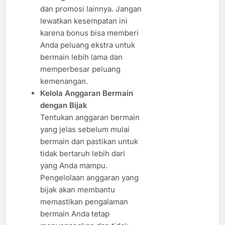
dan promosi lainnya. Jangan
lewatkan kesempatan ini
karena bonus bisa memberi
Anda peluang ekstra untuk
bermain lebih lama dan
memperbesar peluang
kemenangan.
Kelola Anggaran Bermain
dengan Bijak
Tentukan anggaran bermain
yang jelas sebelum mulai
bermain dan pastikan untuk
tidak bertaruh lebih dari
yang Anda mampu.
Pengelolaan anggaran yang
bijak akan membantu
memastikan pengalaman
bermain Anda tetap