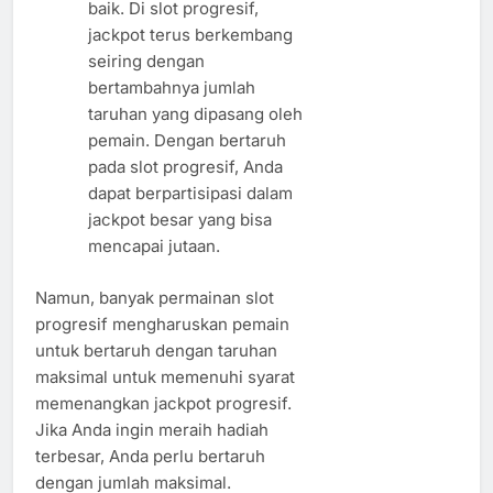
baik. Di slot progresif,
jackpot terus berkembang
seiring dengan
bertambahnya jumlah
taruhan yang dipasang oleh
pemain. Dengan bertaruh
pada slot progresif, Anda
dapat berpartisipasi dalam
jackpot besar yang bisa
mencapai jutaan.
Namun, banyak permainan slot
progresif mengharuskan pemain
untuk bertaruh dengan taruhan
maksimal untuk memenuhi syarat
memenangkan jackpot progresif.
Jika Anda ingin meraih hadiah
terbesar, Anda perlu bertaruh
dengan jumlah maksimal.