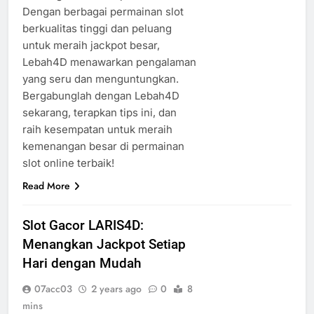
Dengan berbagai permainan slot
berkualitas tinggi dan peluang
untuk meraih jackpot besar,
Lebah4D menawarkan pengalaman
yang seru dan menguntungkan.
Bergabunglah dengan Lebah4D
sekarang, terapkan tips ini, dan
raih kesempatan untuk meraih
kemenangan besar di permainan
slot online terbaik!
Read More
Slot Gacor LARIS4D:
Menangkan Jackpot Setiap
Hari dengan Mudah
07acc03
2 years ago
0
8
mins