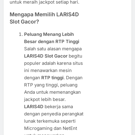
untuk meraih jackpot setiap hari.
Mengapa Memilih LARIS4D
Slot Gacor?
Peluang Menang Lebih
Besar dengan RTP Tinggi
Salah satu alasan mengapa
LARIS4D Slot Gacor
begitu
populer adalah karena situs
ini menawarkan mesin
dengan
RTP tinggi
. Dengan
RTP yang tinggi, peluang
Anda untuk memenangkan
jackpot lebih besar.
LARIS4D
bekerja sama
dengan penyedia perangkat
lunak terkemuka seperti
Microgaming dan NetEnt