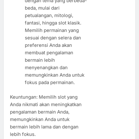
dengan tema yang berbeda-
beda, mulai dari
petualangan, mitologi,
fantasi, hingga slot klasik.
Memilih permainan yang
sesuai dengan selera dan
preferensi Anda akan
membuat pengalaman
bermain lebih
menyenangkan dan
memungkinkan Anda untuk
fokus pada permainan.
Keuntungan: Memilih slot yang
Anda nikmati akan meningkatkan
pengalaman bermain Anda,
memungkinkan Anda untuk
bermain lebih lama dan dengan
lebih fokus.