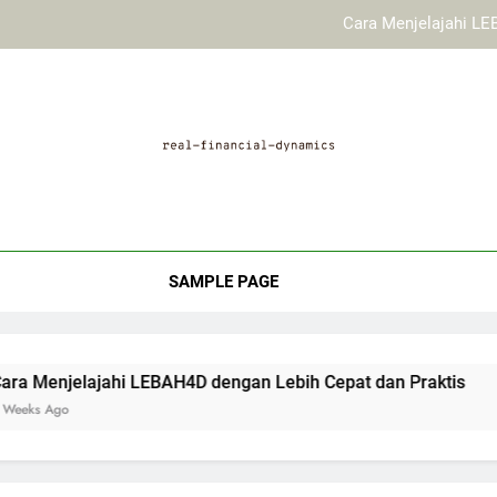
Cara Menjelajahi LE
KAYA787 sebagai Solusi Digit
KAYA787 Login dengan Akses
EDWINSLOT dengan Dukungan Teknologi u
l Financial Dynamics
Cara Menjelajahi LE
n Pemahaman Keuangan Anda Dengan Real Financial Dynamics.
KAYA787 sebagai Solusi Digit
SAMPLE PAGE
KAYA787 Login dengan Akses
jahi LEBAH4D dengan Lebih Cepat dan Praktis
KAYA787 
3 Weeks Ag