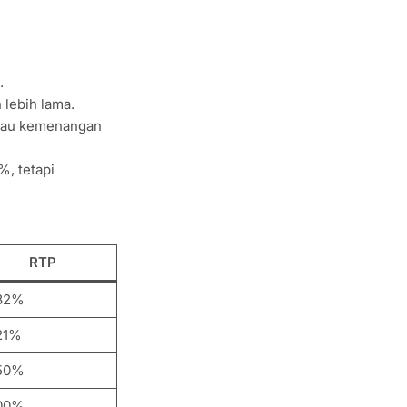
.
lebih lama.
atau kemenangan
, tetapi
RTP
82%
21%
50%
00%