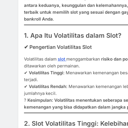
antara keduanya, keunggulan dan kelemahannya, 
terbaik untuk memilih slot yang sesuai dengan g
bankroll Anda
.
1. Apa Itu Volatilitas dalam Slot?
✔ Pengertian Volatilitas Slot
Volatilitas dalam
slot
menggambarkan
risiko dan p
ditawarkan oleh permainan.
✔
Volatilitas Tinggi:
Menawarkan kemenangan besar
terjadi.
✔
Volatilitas Rendah:
Menawarkan kemenangan lebi
jumlahnya kecil.
?
Kesimpulan:
Volatilitas menentukan seberapa se
kemenangan yang bisa didapatkan dalam jangka 
2. Slot Volatilitas Tinggi: Kelebih